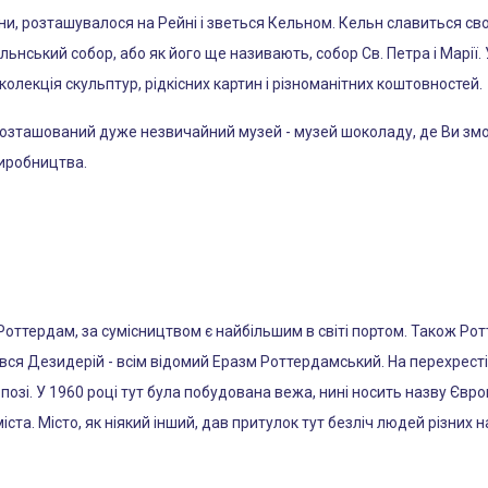
и, розташувалося на Рейні і зветься Кельном. Кельн славиться св
льнський собор, або як його ще називають, собор Св. Петра і Марії.
 колекція скульптур, рідкісних картин і різноманітних коштовностей.
розташований дуже незвичайний музей - музей шоколаду, де Ви змож
виробництва.
 Роттердам, за сумісництвом є найбільшим в світі портом. Також Ро
ився Дезидерій - всім відомий Еразм Роттердамський. На перехрест
озі. У 1960 році тут була побудована вежа, нині носить назву Єврощо
та. Місто, як ніякий інший, дав притулок тут безліч людей різних на