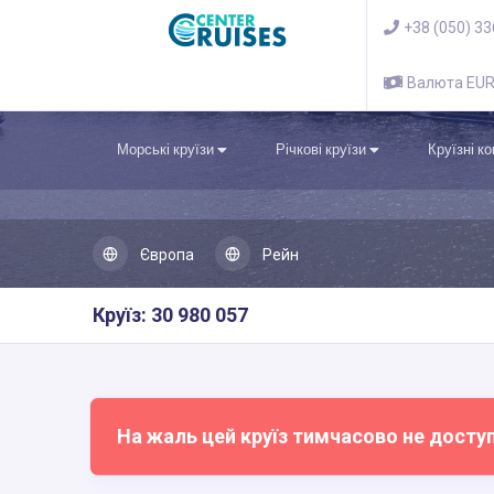
+38 (050) 3
Валюта EU
Морські круїзи
Річкові круїзи
Круїзні к
Європа
Рейн
Круїз: 30 980 057
На жаль цей круїз тимчасово не досту