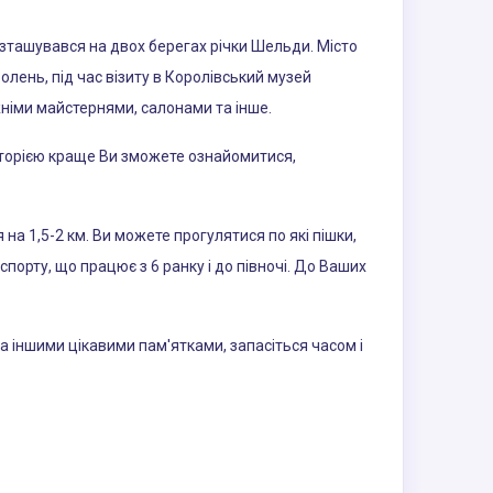
озташувався на двох берегах річки Шельди. Місто
олень, під час візиту в Королівський музей
жніми майстернями, салонами та інше.
історією краще Ви зможете ознайомитися,
я на 1,5-2 км. Ви можете прогулятися по які пішки,
порту, що працює з 6 ранку і до півночі. До Ваших
.
а іншими цікавими пам'ятками, запасіться часом і