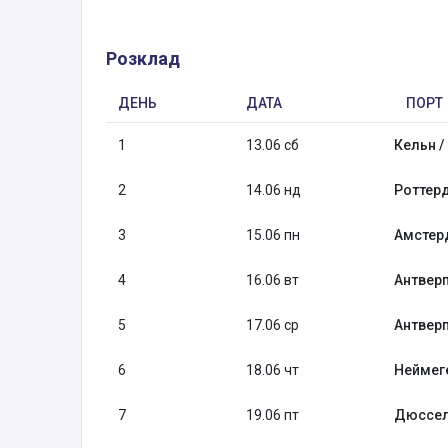
Розклад
ДЕНЬ
ДАТА
ПОРТ
1
13.06 сб
Кельн /
2
14.06 нд
Роттер
3
15.06 пн
Амстер
4
16.06 вт
Антверп
5
17.06 ср
Антверп
6
18.06 чт
Неймеге
7
19.06 пт
Дюссел