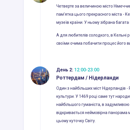
Четверте за величиною місто Німеччин
пам'ятка цього прекрасного міста - Ке
музеїв країни. У ньому зібрана багата
А для любителів солодкого, в Кельні 
своїми очима побачити процес його 
День 2:
12:00-23:00
Роттердам / Нідерланди
Один з найбільших міст Нідерландів -
культури. У 1469 році саме тут народ
найбільшого гуманіста, в задумливою п
відкривається неймовірна панорама міс
цьому куточку Світу.