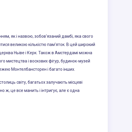
ям, як і назвою, зобов'язаний дамбі, яка свого
итися великою кількістю пам'яток. В цей широкий
церква Ньіве і Керк. Також в Амстердамі можна
ного мистецтва і воскових фігур, будинок-музей
вежею Монтелбансторен і багато інших.
столиць світу, багатьох залучають місцеві
 ж, це все манить і інтригує, але є одна