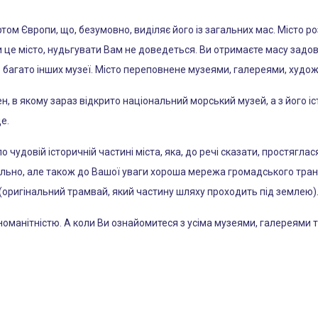
том Європи, що, безумовно, виділяє його із загальних мас. Місто р
и це місто, нудьгувати Вам не доведеться. Ви отримаєте масу задов
в багато інших музеї. Місто переповнене музеями, галереями, худо
н, в якому зараз відкрито національний морський музей, а з його 
е.
о чудовій історичній частині міста, яка, до речі сказати, простяглас
вально, але також до Вашої уваги хороша мережа громадського транс
 (оригінальний трамвай, який частину шляху проходить під землею)
номанітністю. А коли Ви ознайомитеся з усіма музеями, галереями т