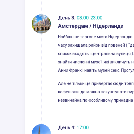
День 3:
08:00-23:00
Амстердам / Нідерланди
Найбільше торгове місто Нідерландів 
часу захищала район від повеней ( "д
список входять і центральна вулиця Д
знайти численні музеї, які викличуть н
Анни Франк і навіть музей секс. Прог
Але не тільки це привертає сюди товп
кофешопи, де можна покуштувати пиріжк
незвичайна по-особливому принадна п
День 4:
17:00