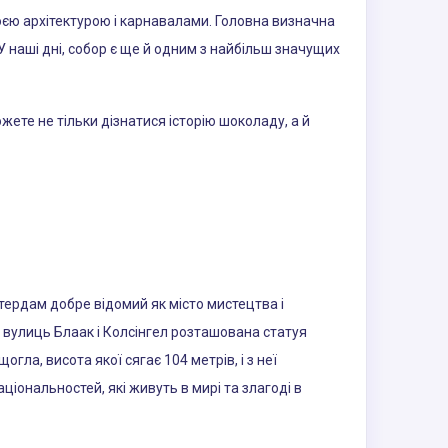
оєю архітектурою і карнавалами. Головна визначна
 У наші дні, собор є ще й одним з найбільш значущих
ете не тільки дізнатися історію шоколаду, а й
ттердам добре відомий як місто мистецтва і
і вулиць Блаак і Колсінгел розташована статуя
гла, висота якої сягає 104 метрів, і з неї
ціональностей, які живуть в мирі та злагоді в