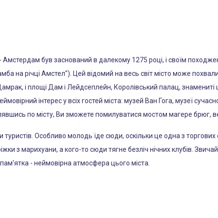
- Амстердам був заснований в далекому 1275 році, і своїм походженн
амба на річці Амстел"). Цей відомий на весь світ місто може похвал
амрак, і площі Дам і Лейдсеплейн, Королівський палац, знамениті 
еймовірний інтерес у всіх гостей міста: музей Ван Гога, музеї сучас
улявшись по місту, Ви зможете помилуватися мостом магере брюг, 
и туристів. Особливо молодь їде сюди, оскільки це одна з торгових 
и з марихуани, а кого-то сюди тягне безліч нічних клубів. Звичайно
ам'ятка - неймовірна атмосфера цього міста.