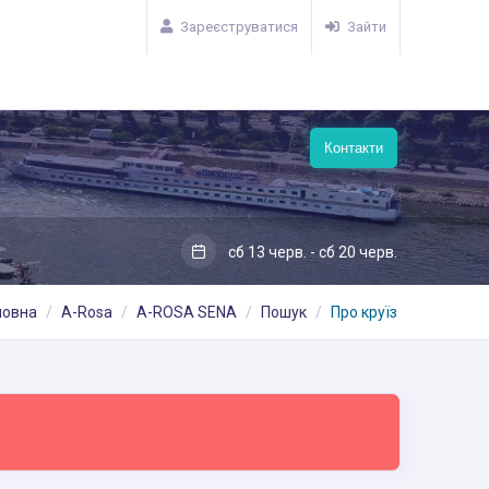
Зареєструватися
Зайти
Контакти
сб 13 черв. - сб 20 черв.
ловна
A-Rosa
A-ROSA SENA
Пошук
Про круїз