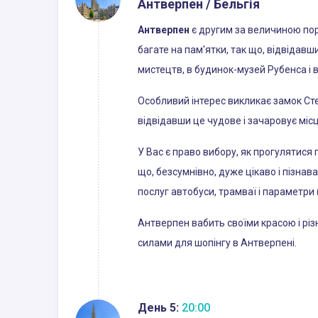
Антверпен / Бельгія
Антверпен
є другим за величиною пор
багате на пам'ятки, так що, відвідавш
мистецтв, в будинок-музей Рубенса і 
Особливий інтерес викликає замок Сте
відвідавши це чудове і зачаровує місц
У Вас є право вибору, як прогулятися п
що, безсумнівно, дуже цікаво і пізна
послуг автобуси, трамваї і параметри
Антверпен вабить своїми красою і різ
силами для шопінгу в Антверпені.
День 5:
20:00