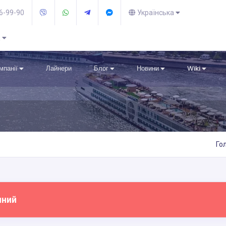
36-99-90
Українська
R
омпанії
Лайнери
Блог
Новини
Wiki
Го
пний