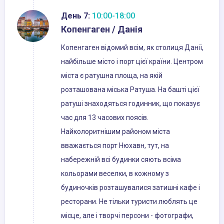
День 7:
10:00-18:00
Копенгаген / Данія
Копенгаген відомий всім, як столиця Данії,
найбільше місто і порт цієї країни. Центром
міста є ратушна площа, на якій
розташована міська Ратуша. На башті цієї
ратуші знаходяться годинник, що показує
час для 13 часових поясів.
Найколоритнішим районом міста
вважається порт Нюхавн, тут, на
набережній всі будинки сяють всіма
кольорами веселки, в кожному з
будиночків розташувалися затишні кафе і
ресторани. Не тільки туристи люблять це
місце, але і творчі персони - фотографи,