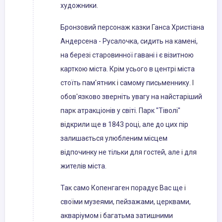
художники.
Бронзовий персонаж казки Ганса Христіана
Андерсена - Русалочка, сидить на камені,
на березі старовинної гавані і є візитною
карткою міста. Крім усього в центрі міста
стоїть пам'ятник і самому письменнику. І
обов'язково зверніть увагу на найстаріший
парк атракціонів у світі. Парк "Тіволі"
відкрили ще в 1843 році, але до цих пір
залишається улюбленим місцем
відпочинку не тільки для гостей, але і для
жителів міста.
Так само Копенгаген порадує Вас ще і
своїми музеями, пейзажами, церквами,
акваріумом і багатьма затишними