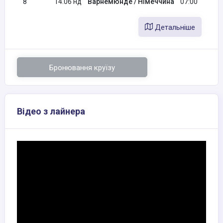
8
14.06 нд
Варнемюнде / Німеччина
07:00
Детальніше
Бронювання круїзу
Відео з лайнера