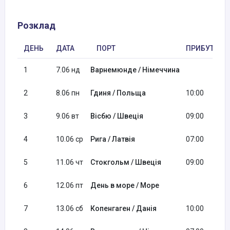
Розклад
ДЕНЬ
ДАТА
ПОРТ
ПРИБУТТЯ
1
7.06 нд
Варнемюнде / Німеччина
2
8.06 пн
Гдиня / Польща
10:00
3
9.06 вт
Вісбю / Швеція
09:00
4
10.06 ср
Рига / Латвія
07:00
5
11.06 чт
Стокгольм / Швеція
09:00
6
12.06 пт
День в море / Море
7
13.06 сб
Копенгаген / Данія
10:00