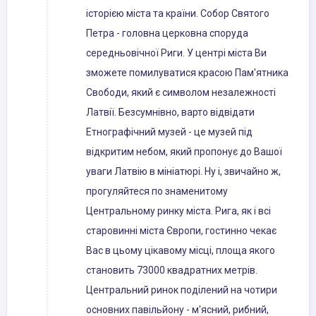
історією міста та країни. Собор Святого
Петра - головна церковна споруда
середньовічної Риги. У центрі міста Ви
зможете помилуватися красою Пам'ятника
Свободи, який є символом незалежності
Латвії. Безсумнівно, варто відвідати
Етнографічний музей - це музей під
відкритим небом, який пропонує до Вашої
уваги Латвію в мініатюрі. Ну і, звичайно ж,
прогуляйтеся по знаменитому
Центральному ринку міста. Рига, як і всі
старовинні міста Європи, гостинно чекає
Вас в цьому цікавому місці, площа якого
становить 73000 квадратних метрів.
Центральний ринок поділений на чотири
основних павільйону - м'ясний, рибний,