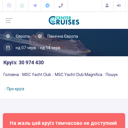
Європа
Північна Європа
нд 07 черв. - нд 14 черв.
Круїз: 30 974 430
Головна
MSC Yacht Club
MSC Yacht Club Magnifica
Пошук
Про круїз
На жаль цей круїз тимчасово не доступний