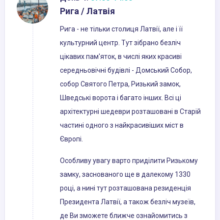
Рига / Латвія
Рига - не тільки столиця Латвії, але і її
культурний центр. Тут зібрано безліч
цікавих пам'яток, в числі яких красиві
середньовічні будівлі - Домський Собор,
собор Святого Петра, Ризький замок,
Шведські ворота і багато інших. Всі ці
архітектурні шедеври розташовані в Старій
частині одного з найкрасивіших міст в
Європі.
Особливу увагу варто приділити Ризькому
замку, заснованого ще в далекому 1330
році, а нині тут розташована резиденція
Президента Латвії, а також безліч музеїв,
де Ви зможете ближче ознайомитись з