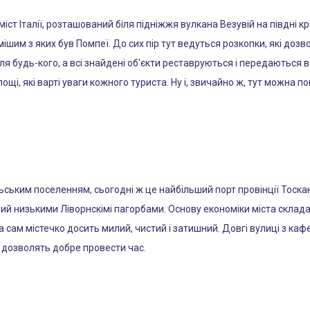
іст Італії, розташований біля підніжжя вулкана Везувій на півдні к
ішим з яких був Помпеї. До сих пір тут ведуться розкопки, які доз
ля будь-кого, а всі знайдені об'єкти реставруються і передаються 
лощі, які варті уваги кожного туриста. Ну і, звичайно ж, тут можна по
ським поселенням, сьогодні ж це найбільший порт провінції Тоскана
ений низькими Ліворнскімі пагорбами. Основу економіки міста скла
 сам містечко досить милий, чистий і затишний. Довгі вулиці з ка
, дозволять добре провести час.