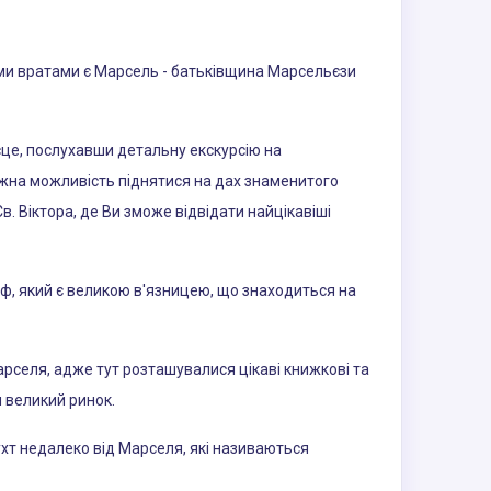
цими вратами є Марсель - батьківщина Марсельєзи
це, послухавши детальну екскурсію на
ижна можливість піднятися на дах знаменитого
. Віктора, де Ви зможе відвідати найцікавіші
Іф, який є великою в'язницею, що знаходиться на
селя, адже тут розташувалися цікаві книжкові та
я великий ринок.
бухт недалеко від Марселя, які називаються