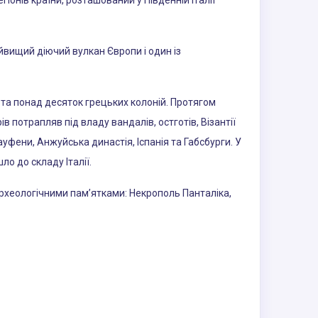
егіонів країни, розташований у Південній Італії
йвищий діючий вулкан Європи і один із
кі та понад десяток грецьких колоній. Протягом
в потрапляв під владу вандалів, остготів, Візантії
фени, Анжуйська династія, Іспанія та Габсбурги. У
ло до складу Італії.
археологічними пам’ятками: Некрополь Панталіка,