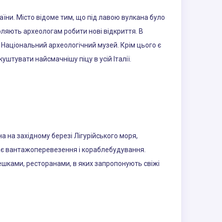
раїни. Місто відоме тим, що під лавою вулкана було
воляють археологам робити нові відкриття. В
в Національний археологічний музей. Крім цього є
куштувати найсмачнішу піцу в усій Італії.
 на західному березі Лігурійського моря,
дає вантажоперевезення і кораблебудування.
фешками, ресторанами, в яких запропонують свіжі