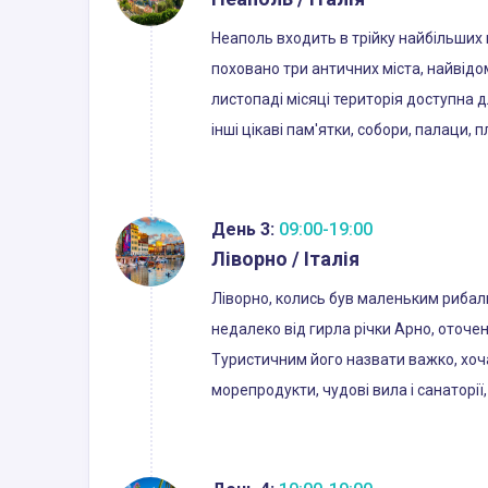
Неаполь входить в трійку найбільших м
поховано три античних міста, найвідом
листопаді місяці територія доступна д
інші цікаві пам'ятки, собори, палаци, п
День 3:
09:00-19:00
Ліворно / Італія
Ліворно, колись був маленьким рибаль
недалеко від гирла річки Арно, оточ
Туристичним його назвати важко, хоча
морепродукти, чудові вила і санаторії