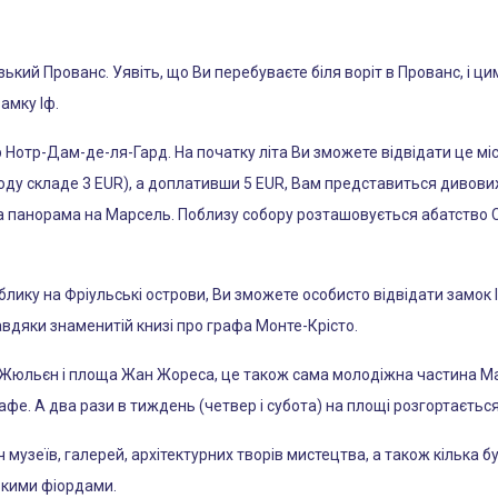
кий Прованс. Уявіть, що Ви перебуваєте біля воріт в Прованс, і 
амку Іф.
отр-Дам-де-ля-Гард. На початку літа Ви зможете відвідати це міс
аходу складе 3 EUR), а доплативши 5 EUR, Вам представиться дивов
а панорама на Марсель. Поблизу собору розташовується абатство Св
ику на Фріульські острови, Ви зможете особисто відвідати замок 
авдяки знаменитій книзі про графа Монте-Крісто.
Жюльєн і площа Жан Жореса, це також сама молодіжна частина Мар
афе. А два рази в тиждень (четвер і субота) на площі розгортаєтьс
 музеїв, галерей, архітектурних творів мистецтва, а також кілька 
ькими фіордами.