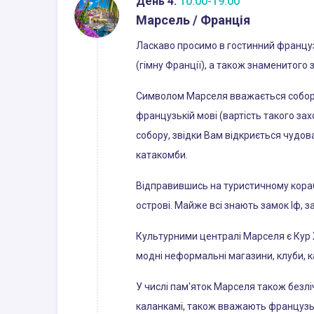
День 4:
10:00-19:00
Марсель / Франція
Ласкаво просимо в гостинний французь
(гімну Франції), а також знаменитого з
Символом Марселя вважається собор Н
французькій мові (вартість такого з
собору, звідки Вам відкриється чудов
катакомби.
Відправившись на туристичному корабл
острові. Майже всі знають замок Іф, з
Культурними централі Марселя є Кур 
модні неформальні магазини, клуби, к
У числі пам'яток Марселя також безліч
каланкамі, також вважають француз