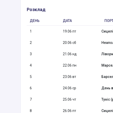
Розклад
ДЕНЬ
ДАТА
ПОР
1
19.06 пт
Сицилі
2
20.06 сб
Неапол
3
21.06 нд
Ліворн
4
22.06 пн
Марсел
5
23.06 вт
Барсел
6
24.06 ср
День в
7
25.06 чт
Туніс (
8
26.06 пт
Сицилі