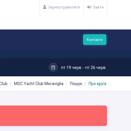
Зареєструватися
Зайти
Контакти
пт 19 черв. - пт 26 черв.
Club
MSC Yacht Club Meraviglia
Пошук
Про круїз