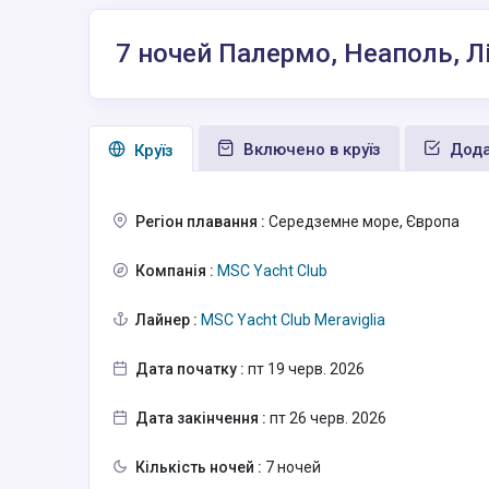
7 ночей Палермо, Неаполь, Л
Включено в круїз
Дода
Круїз
Регіон плавання :
Середземне море, Європа
Компанія :
MSC Yacht Club
Лайнер :
MSC Yacht Club Meraviglia
Дата початку :
пт 19 черв. 2026
Дата закінчення :
пт 26 черв. 2026
Кількість ночей :
7 ночей