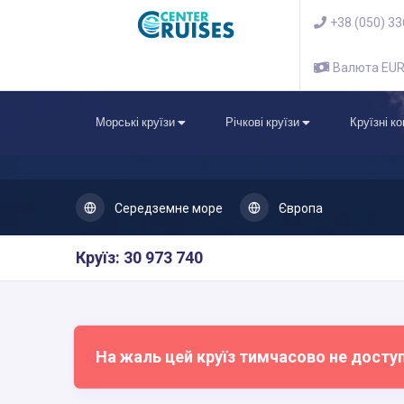
+38 (050) 3
Валюта EU
Морські круїзи
Річкові круїзи
Круїзні к
Середземне море
Європа
Круїз: 30 973 740
На жаль цей круїз тимчасово не досту