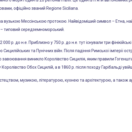
ого моря і один із 20 регіонів Італії. Це один із п’яти автономних р
ами, офіційно званий Regione Siciliana.
на вузькою Мессінською протокою. Найвідоміший символ – Етна, на
ат – типовий середземноморський.
00 р. до н.е. Приблизно у 750 р. до н.е. тут існували три фінікійсь
Сицилійських та Пунічних війн. Після падіння Римської імперії острі
го завоювання виникло Королівство Сицилія, яким правили Гогенштау
у Королівство Обох Сицилій, а в 1860 р. після походу Гарібальді увійш
тецтвом, музикою, літературою, кухнею та архітектурою, а також 