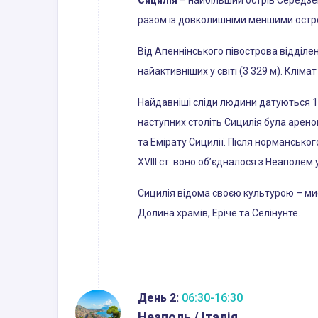
Сицилія
– найбільший острів Середземн
разом із довколишніми меншими остров
Від Апеннінського півострова відділе
найактивніших у світі (3 329 м). Клім
Найдавніші сліди людини датуються 12 0
наступних століть Сицилія була ареною 
та Емірату Сицилії. Після нормансько
XVIII ст. воно об’єдналося з Неаполем 
Сицилія відома своєю культурою – мис
Долина храмів, Еріче та Селінунте.
День 2:
06:30-16:30
Неаполь / Італія