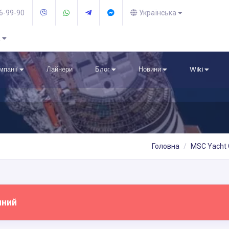
36-99-90
Українська
R
омпанії
Лайнери
Блог
Новини
Wiki
Головна
MSC Yacht 
пний