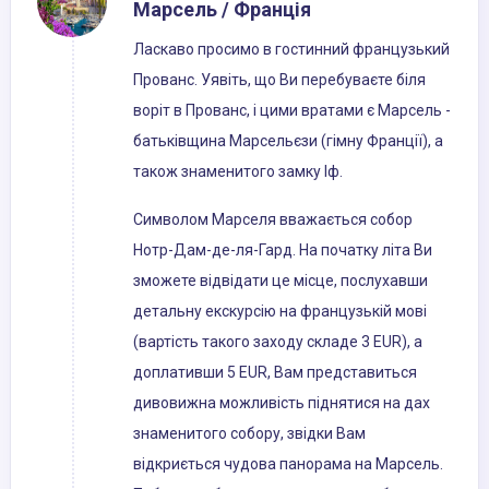
Марсель / Франція
Ласкаво просимо в гостинний французький
Прованс. Уявіть, що Ви перебуваєте біля
воріт в Прованс, і цими вратами є Марсель -
батьківщина Марсельєзи (гімну Франції), а
також знаменитого замку Іф.
Символом Марселя вважається собор
Нотр-Дам-де-ля-Гард. На початку літа Ви
зможете відвідати це місце, послухавши
детальну екскурсію на французькій мові
(вартість такого заходу складе 3 EUR), а
доплативши 5 EUR, Вам представиться
дивовижна можливість піднятися на дах
знаменитого собору, звідки Вам
відкриється чудова панорама на Марсель.