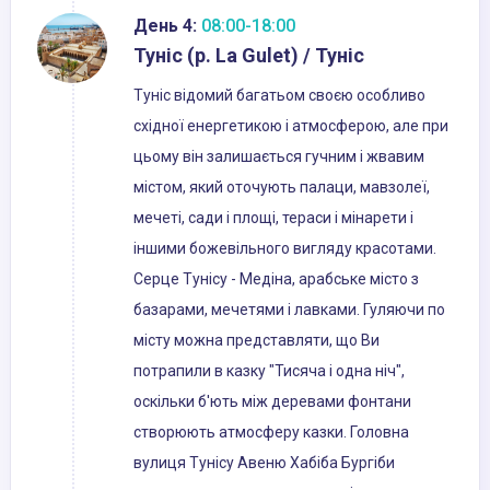
День 4:
08:00-18:00
Туніс (р. La Gulet) / Туніс
Туніс відомий багатьом своєю особливо
східної енергетикою і атмосферою, але при
цьому він залишається гучним і жвавим
містом, який оточують палаци, мавзолеї,
мечеті, сади і площі, тераси і мінарети і
іншими божевільного вигляду красотами.
Серце Тунісу - Медіна, арабське місто з
базарами, мечетями і лавками. Гуляючи по
місту можна представляти, що Ви
потрапили в казку "Тисяча і одна ніч",
оскільки б'ють між деревами фонтани
створюють атмосферу казки. Головна
вулиця Тунісу Авеню Хабіба Бургіби