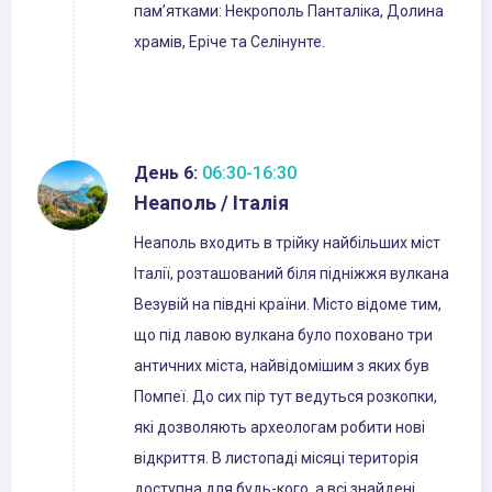
пам’ятками: Некрополь Панталіка, Долина
храмів, Еріче та Селінунте.
День 6:
06:30-16:30
Неаполь / Італія
Неаполь входить в трійку найбільших міст
Італії, розташований біля підніжжя вулкана
Везувій на півдні країни. Місто відоме тим,
що під лавою вулкана було поховано три
античних міста, найвідомішим з яких був
Помпеї. До сих пір тут ведуться розкопки,
які дозволяють археологам робити нові
відкриття. В листопаді місяці територія
доступна для будь-кого, а всі знайдені