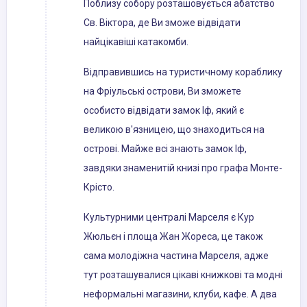
Поблизу собору розташовується абатство
Св. Віктора, де Ви зможе відвідати
найцікавіші катакомби.
Відправившись на туристичному кораблику
на Фріульські острови, Ви зможете
особисто відвідати замок Іф, який є
великою в'язницею, що знаходиться на
острові. Майже всі знають замок Іф,
завдяки знаменитій книзі про графа Монте-
Крісто.
Культурними централі Марселя є Кур
Жюльєн і площа Жан Жореса, це також
сама молодіжна частина Марселя, адже
тут розташувалися цікаві книжкові та модні
неформальні магазини, клуби, кафе. А два