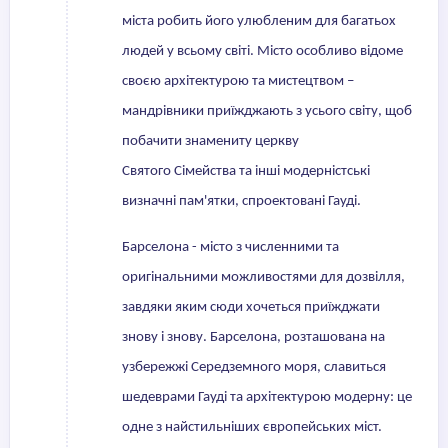
міста робить його улюбленим для багатьох
людей у всьому світі. Місто особливо відоме
своєю архітектурою та мистецтвом –
мандрівники приїжджають з усього світу, щоб
побачити знамениту церкву
Святого Сімейства та інші модерністські
визначні пам'ятки, спроектовані Гауді.
Барселона - місто з численними та
оригінальними можливостями для дозвілля,
завдяки яким сюди хочеться приїжджати
знову і знову. Барселона, розташована на
узбережжі Середземного моря, славиться
шедеврами Гауді та архітектурою модерну: це
одне з найстильніших європейських міст.