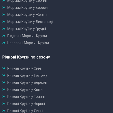
Морські Круїзи у Серпні
Морські Круїзи у Вересні
Морські Круїзи у Жовтні
Морські Круїзи у Листопаді
Морські Круїзи у Грудні
Різдвяні Морські Круїзи
Новорічні Морські Круїзи
Річкові Круїзи по сезону
Річкові Круїзи у Січні
Річкові Круїзи у Лютому
Річкові Круїзи у Березні
Річкові Круїзи у Квітні
Річкові Круїзи у Травні
Річкові Круїзи у Червні
Річкові Круїзи у Липні