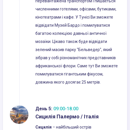
перевантажена транспортом і пишається
численними готелями, офісами, бутиками,
кінотеатрами і кафе. У Тунісі Ви зможете
відвідати Музей Бардо і помилуватися
багатою колекцією давньої античної
мозаїки. Цікаво також буде відвідати
зелений масив парку "Бельведер", який
зібрав у собі різноманітних представників
африканської флори. Саме тут Ви зможете
помилуватися гігантським фікусом,
довжина якого досягає 25 метрів.
День 5:
09:00-18:00
Сицилія Палермо / Італія
Сицилія
– найбільший острів