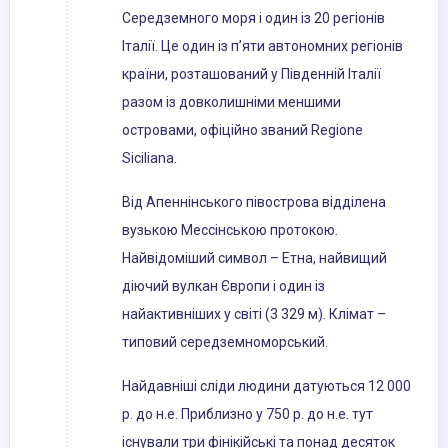
Середземного моря і один із 20 регіонів
Італії. Це один із п’яти автономних регіонів
країни, розташований у Південній Італії
разом із довколишніми меншими
островами, офіційно званий Regione
Siciliana.
Від Апеннінського півострова відділена
вузькою Мессінською протокою.
Найвідоміший символ – Етна, найвищий
діючий вулкан Європи і один із
найактивніших у світі (3 329 м). Клімат –
типовий середземноморський.
Найдавніші сліди людини датуються 12 000
р. до н.е. Приблизно у 750 р. до н.е. тут
існували три фінікійські та понад десяток