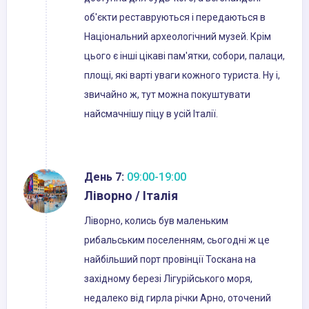
об'єкти реставруються і передаються в
Національний археологічний музей. Крім
цього є інші цікаві пам'ятки, собори, палаци,
площі, які варті уваги кожного туриста. Ну і,
звичайно ж, тут можна покуштувати
найсмачнішу піцу в усій Італії.
День 7:
09:00-19:00
Ліворно / Італія
Ліворно, колись був маленьким
рибальським поселенням, сьогодні ж це
найбільший порт провінції Тоскана на
західному березі Лігурійського моря,
недалеко від гирла річки Арно, оточений