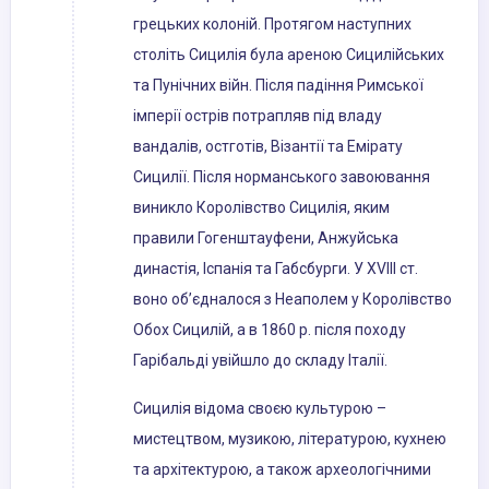
грецьких колоній. Протягом наступних
століть Сицилія була ареною Сицилійських
та Пунічних війн. Після падіння Римської
імперії острів потрапляв під владу
вандалів, остготів, Візантії та Емірату
Сицилії. Після норманського завоювання
виникло Королівство Сицилія, яким
правили Гогенштауфени, Анжуйська
династія, Іспанія та Габсбурги. У XVIII ст.
воно об’єдналося з Неаполем у Королівство
Обох Сицилій, а в 1860 р. після походу
Гарібальді увійшло до складу Італії.
Сицилія відома своєю культурою –
мистецтвом, музикою, літературою, кухнею
та архітектурою, а також археологічними