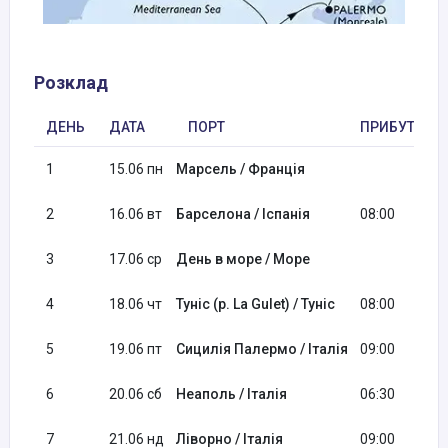
Розклад
ДЕНЬ
ДАТА
ПОРТ
ПРИБУТТЯ
1
15.06 пн
Марсель / Франція
2
16.06 вт
Барселона / Іспанія
08:00
3
17.06 ср
День в море / Море
4
18.06 чт
Туніс (р. La Gulet) / Туніс
08:00
5
19.06 пт
Сицилія Палермо / Італія
09:00
6
20.06 сб
Неаполь / Італія
06:30
7
21.06 нд
Ліворно / Італія
09:00