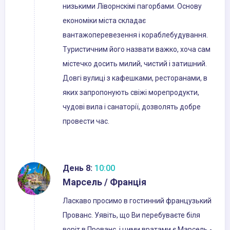
низькими Ліворнскімі пагорбами. Основу
економіки міста складає
вантажоперевезення і кораблебудування.
Туристичним його назвати важко, хоча сам
містечко досить милий, чистий і затишний.
Довгі вулиці з кафешками, ресторанами, в
яких запропонують свіжі морепродукти,
чудові вила і санаторії, дозволять добре
провести час.
День 8:
10:00
Марсель / Франція
Ласкаво просимо в гостинний французький
Прованс. Уявіть, що Ви перебуваєте біля
воріт в Прованс, і цими вратами є Марсель -