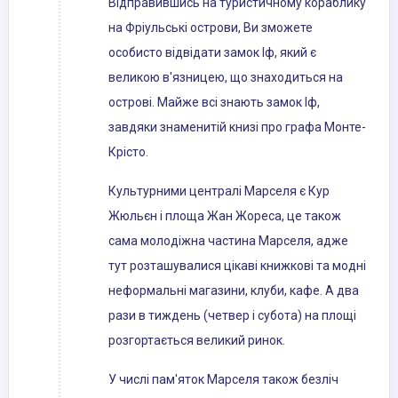
Відправившись на туристичному кораблику
на Фріульські острови, Ви зможете
особисто відвідати замок Іф, який є
великою в'язницею, що знаходиться на
острові. Майже всі знають замок Іф,
завдяки знаменитій книзі про графа Монте-
Крісто.
Культурними централі Марселя є Кур
Жюльєн і площа Жан Жореса, це також
сама молодіжна частина Марселя, адже
тут розташувалися цікаві книжкові та модні
неформальні магазини, клуби, кафе. А два
рази в тиждень (четвер і субота) на площі
розгортається великий ринок.
У числі пам'яток Марселя також безліч