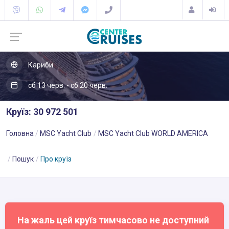
Кариби
сб 13 черв. - сб 20 черв.
Круїз: 30 972 501
Головна
MSC Yacht Club
MSC Yacht Club WORLD AMERICA
Пошук
Про круїз
На жаль цей круїз тимчасово не доступний