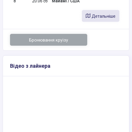
8
20.06 сб
Майамі / США
Детальніше
Бронювання круїзу
Відео з лайнера