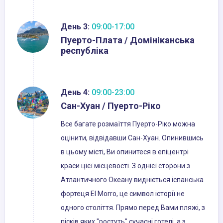
День 3:
09:00-17:00
Пуерто-Плата / Домініканська
республіка
День 4:
09:00-23:00
Сан-Хуан / Пуерто-Ріко
Все багате розмаїття Пуерто-Ріко можна
оцінити, відвідавши Сан-Хуан. Опинившись
в цьому місті, Ви опинитеся в епіцентрі
краси цієї місцевості. З однієї сторони з
Атлантичного Океану видніється іспанська
фортеця El Morro, це символ історії не
одного століття. Прямо перед Вами пляжі, з
пісків яких "ростуть" сучасні готелі, а з