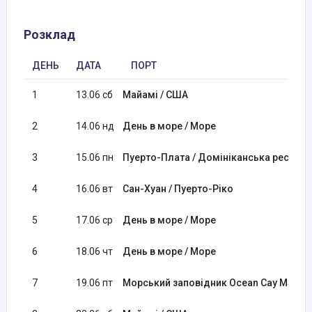
Розклад
ДЕНЬ
ДАТА
ПОРТ
1
13.06 сб
Майамі / США
2
14.06 нд
День в море / Море
3
15.06 пн
Пуерто-Плата / Домініканська республ
4
16.06 вт
Сан-Хуан / Пуерто-Ріко
5
17.06 ср
День в море / Море
6
18.06 чт
День в море / Море
7
19.06 пт
Морський заповідник Ocean Cay MSC / 