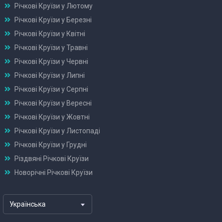
Річкові Круїзи у Лютому
Річкові Круїзи у Березні
Річкові Круїзи у Квітні
Річкові Круїзи у Травні
Річкові Круїзи у Червні
Річкові Круїзи у Липні
Річкові Круїзи у Серпні
Річкові Круїзи у Вересні
Річкові Круїзи у Жовтні
Річкові Круїзи у Листопаді
Річкові Круїзи у Грудні
Різдвяні Річкові Круїзи
Новорічні Річкові Круїзи
Українська