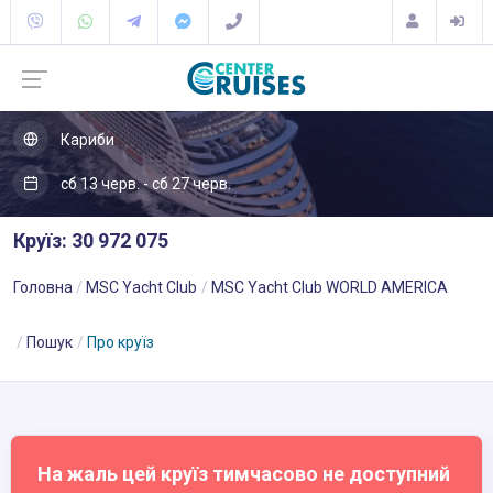
Кариби
сб 13 черв. - сб 27 черв.
Круїз: 30 972 075
Головна
MSC Yacht Club
MSC Yacht Club WORLD AMERICA
Пошук
Про круїз
На жаль цей круїз тимчасово не доступний