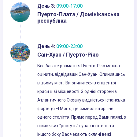
День 3:
09:00-17:00
Пуерто-Плата / Домініканська
республіка
День 4:
09:00-23:00
Сан-Хуан / Пуерто-Ріко
Все багате розмаїття Пуерто-Ріко можна
оцінити, відвідавши Сан-Хуан. Опинившись
в цьому місті, Ви опинитеся в епіцентрі
краси цієї місцевості. З однієї сторони з
Атлантичного Океану видніється іспанська
фортеця El Morro, це символ історії не
одного століття. Прямо перед Вами пляжі, з
пісків яких "ростуть" сучасні готелі, а з
іншого боку Вас чекають скляні вежі