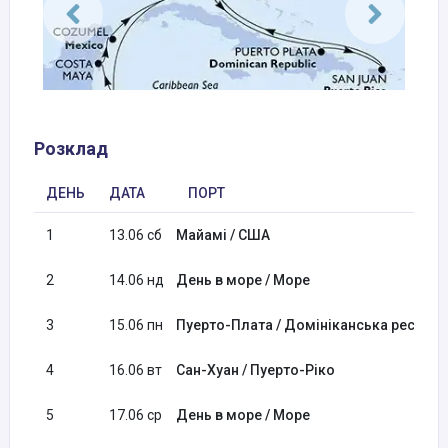
Розклад
ДЕНЬ
ДАТА
ПОРТ
1
13.06 сб
Майамі / США
2
14.06 нд
День в море / Море
3
15.06 пн
Пуерто-Плата / Домініканська республ
4
16.06 вт
Сан-Хуан / Пуерто-Ріко
5
17.06 ср
День в море / Море