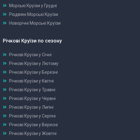
Морські Круїзи у Грудні
Різдвяні Морські Круїзи
Новорічні Морські Круїзи
Річкові Круїзи по сезону
Річкові Круїзи у Січні
Річкові Круїзи у Лютому
Річкові Круїзи у Березні
Річкові Круїзи у Квітні
Річкові Круїзи у Травні
Річкові Круїзи у Червні
Річкові Круїзи у Липні
Річкові Круїзи у Серпні
Річкові Круїзи у Вересні
Річкові Круїзи у Жовтні