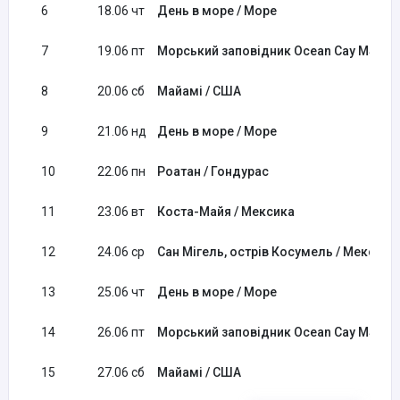
6
18.06 чт
День в море / Море
7
19.06 пт
Морський заповідник Ocean Cay MSC / 
8
20.06 сб
Майамі / США
9
21.06 нд
День в море / Море
10
22.06 пн
Роатан / Гондурас
11
23.06 вт
Коста-Майя / Мексика
12
24.06 ср
Сан Мігель, острів Косумель / Мексика
13
25.06 чт
День в море / Море
14
26.06 пт
Морський заповідник Ocean Cay MSC / 
15
27.06 сб
Майамі / США