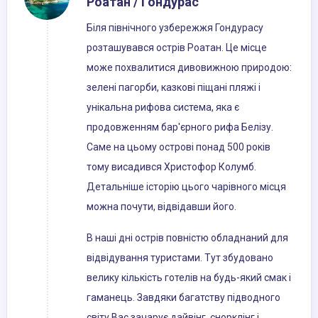
Роатан / Гондурас
Біля північного узбережжя Гондурасу
розташувався острів Роатан. Це місце
може похвалитися дивовижною природою:
зелені пагорби, казкові піщані пляжі і
унікальна рифова система, яка є
продовженням бар'єрного рифа Белізу.
Саме на цьому острові понад 500 років
тому висадився Христофор Колумб.
Детальніше історію цього чарівного місця
можна почути, відвідавши його.
В наші дні острів повністю обладнаний для
відвідування туристами. Тут збудовано
велику кількість готелів на будь-який смак і
гаманець. Завдяки багатству підводного
світу Вас зачарує дайвінг, снорклінг і