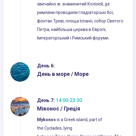
звичайно ж: знаменитий Колізей, де
римляни проводили гладіаторські бої,
фонтан Треві, площа Іспанії, собор Святого
Петра, найбільша церква в Європі,
Імператорський і Римський форуми .
День 6:
День в море / Море
День 7:
14:00-23:30
Міконос / Греція
Mykonos
is a Greek island, part of
the Cyclades, lying