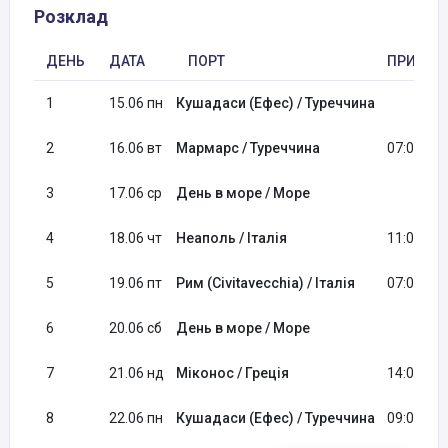
Розклад
ДЕНЬ
ДАТА
ПОРТ
ПРИБУТ
1
15.06 пн
Кушадаси (Ефес) / Туреччина
2
16.06 вт
Мармарс / Туреччина
07:00
3
17.06 ср
День в море / Море
4
18.06 чт
Неаполь / Італія
11:00
5
19.06 пт
Рим (Civitavecchia) / Італія
07:00
6
20.06 сб
День в море / Море
7
21.06 нд
Міконос / Греція
14:00
8
22.06 пн
Кушадаси (Ефес) / Туреччина
09:00