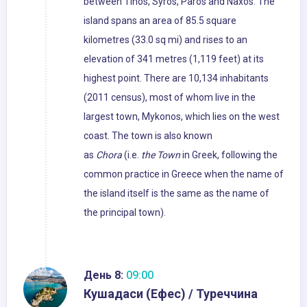
between Tinos, Syros, Paros and Naxos. The
island spans an area of 85.5 square
kilometres (33.0 sq mi) and rises to an
elevation of 341 metres (1,119 feet) at its
highest point. There are 10,134 inhabitants
(2011 census), most of whom live in the
largest town, Mykonos, which lies on the west
coast. The town is also known
as
Chora
(i.e.
the Town
in Greek, following the
common practice in Greece when the name of
the island itself is the same as the name of
the principal town).
День 8:
09:00
Кушадаси (Ефес) / Туреччина