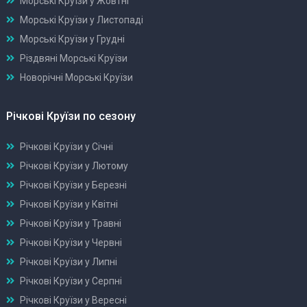
Морські Круїзи у Жовтні
Морські Круїзи у Листопаді
Морські Круїзи у Грудні
Різдвяні Морські Круїзи
Новорічні Морські Круїзи
Річкові Круїзи по сезону
Річкові Круїзи у Січні
Річкові Круїзи у Лютому
Річкові Круїзи у Березні
Річкові Круїзи у Квітні
Річкові Круїзи у Травні
Річкові Круїзи у Червні
Річкові Круїзи у Липні
Річкові Круїзи у Серпні
Річкові Круїзи у Вересні