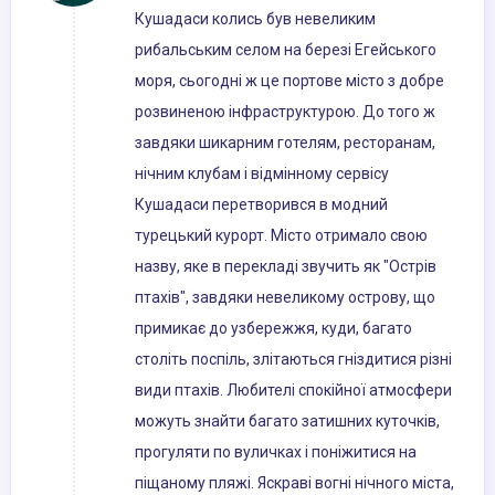
Кушадаси колись був невеликим
рибальським селом на березі Егейського
моря, сьогодні ж це портове місто з добре
розвиненою інфраструктурою. До того ж
завдяки шикарним готелям, ресторанам,
нічним клубам і відмінному сервісу
Кушадаси перетворився в модний
турецький курорт. Місто отримало свою
назву, яке в перекладі звучить як "Острів
птахів", завдяки невеликому острову, що
примикає до узбережжя, куди, багато
століть поспіль, злітаються гніздитися різні
види птахів. Любителі спокійної атмосфери
можуть знайти багато затишних куточків,
прогуляти по вуличках і поніжитися на
піщаному пляжі. Яскраві вогні нічного міста,