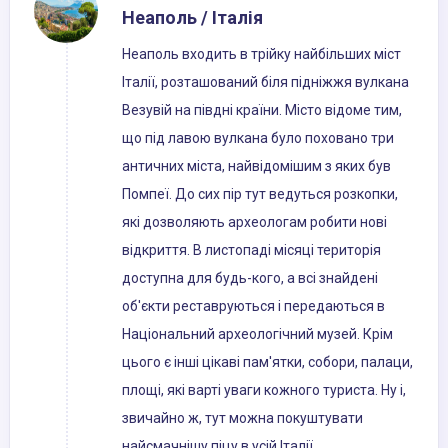
Неаполь / Італія
Неаполь входить в трійку найбільших міст
Італії, розташований біля підніжжя вулкана
Везувій на півдні країни. Місто відоме тим,
що під лавою вулкана було поховано три
античних міста, найвідомішим з яких був
Помпеї. До сих пір тут ведуться розкопки,
які дозволяють археологам робити нові
відкриття. В листопаді місяці територія
доступна для будь-кого, а всі знайдені
об'єкти реставруються і передаються в
Національний археологічний музей. Крім
цього є інші цікаві пам'ятки, собори, палаци,
площі, які варті уваги кожного туриста. Ну і,
звичайно ж, тут можна покуштувати
найсмачнішу піцу в усій Італії.