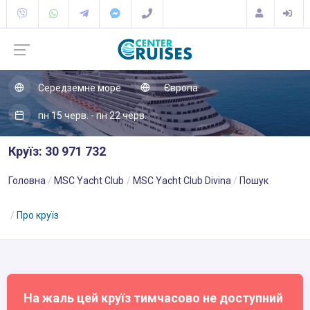
Середземне море
Європа
пн 15 черв. - пн 22 черв.
Круїз: 30 971 732
Головна
MSC Yacht Club
MSC Yacht Club Divina
Пошук
Про круїз
На жаль цей круїз тимчасово не доступний