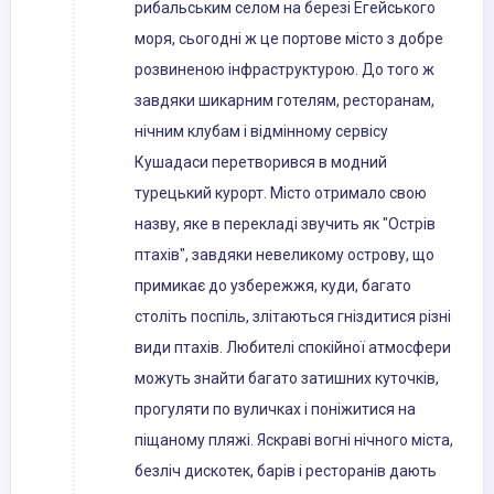
рибальським селом на березі Егейського
моря, сьогодні ж це портове місто з добре
розвиненою інфраструктурою. До того ж
завдяки шикарним готелям, ресторанам,
нічним клубам і відмінному сервісу
Кушадаси перетворився в модний
турецький курорт. Місто отримало свою
назву, яке в перекладі звучить як "Острів
птахів", завдяки невеликому острову, що
примикає до узбережжя, куди, багато
століть поспіль, злітаються гніздитися різні
види птахів. Любителі спокійної атмосфери
можуть знайти багато затишних куточків,
прогуляти по вуличках і поніжитися на
піщаному пляжі. Яскраві вогні нічного міста,
безліч дискотек, барів і ресторанів дають