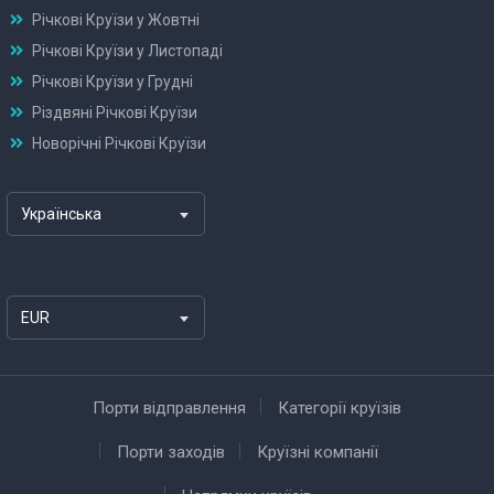
Річкові Круїзи у Жовтні
Річкові Круїзи у Листопаді
Річкові Круїзи у Грудні
Різдвяні Річкові Круїзи
Новорічні Річкові Круїзи
Українська
EUR
Порти відправлення
Категорії круїзів
Порти заходів
Круїзні компанії