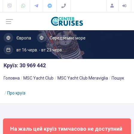
Європа
Середземне море
вт 16 черв. - вт 23 черв.
Круїз: 30 969 442
Головна
MSC Yacht Club
MSC Yacht Club Meraviglia
Пошук
Про круїз
На жаль цей круїз тимчасово не доступний