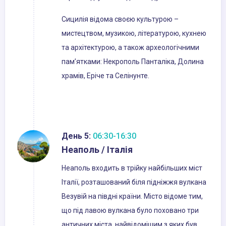
Сицилія відома своєю культурою –
мистецтвом, музикою, літературою, кухнею
та архітектурою, а також археологічними
пам’ятками: Некрополь Панталіка, Долина
храмів, Еріче та Селінунте.
День 5:
06:30-16:30
Неаполь / Італія
Неаполь входить в трійку найбільших міст
Італії, розташований біля підніжжя вулкана
Везувій на півдні країни. Місто відоме тим,
що під лавою вулкана було поховано три
античних міста, найвідомішим з яких був