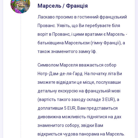
Марсель / Франція
Ласкаво просимо в гостинний французький
Прованс. Уявіть, що Ви перебуваєте біля
воріт в Прованс, і цими вратами є Марсель -
батьківщина Марсельєзи (гімну Франції), а
також знаменитого замку Іф.
Символом Марселя вважається собор
Нотр-Дам-де-ля-Гард. На початку літа Ви
зможете відвідати це місце, послухавши
детальну екскурсію на французькій мові
(вартість такого заходу складе 3 EUR), а
доплативши 5 EUR, Вам представиться
дивовижна можливість піднятися на дах
знаменитого собору, звідки Вам
відкриється чудова панорама на Марсель.