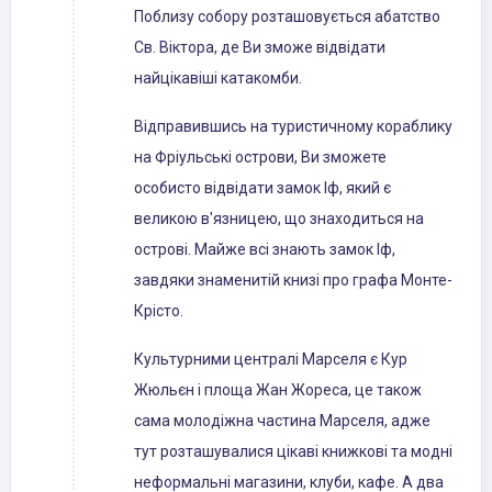
Поблизу собору розташовується абатство
Св. Віктора, де Ви зможе відвідати
найцікавіші катакомби.
Відправившись на туристичному кораблику
на Фріульські острови, Ви зможете
особисто відвідати замок Іф, який є
великою в'язницею, що знаходиться на
острові. Майже всі знають замок Іф,
завдяки знаменитій книзі про графа Монте-
Крісто.
Культурними централі Марселя є Кур
Жюльєн і площа Жан Жореса, це також
сама молодіжна частина Марселя, адже
тут розташувалися цікаві книжкові та модні
неформальні магазини, клуби, кафе. А два