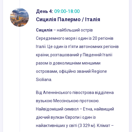
День 4:
09:00-18:00
Сицилія Палермо / Італія
Сицилія
– найбільший острів
Середземного моря і один із 20 регіонів
Італії. Це один із п’яти автономних регіонів
країни, розташований у Південній Італії
разом із довколишніми меншими
островами, офіційно званий Regione
Siciliana.
Від Апеннінського півострова відділена
вузькою Мессінською протокою.
Найвідоміший символ – Етна, найвищий
діючий вулкан Європи і один із
найактивніших у світі (3 329 м). Клімат –