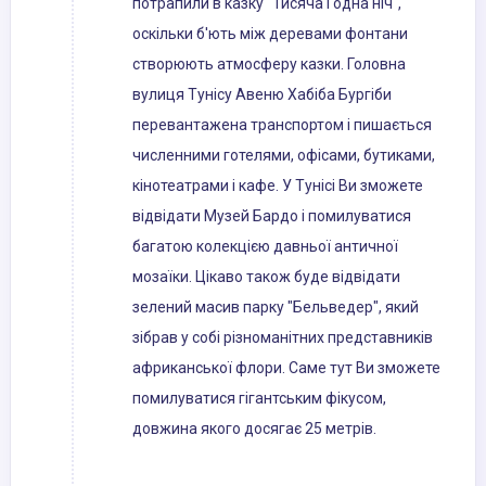
потрапили в казку "Тисяча і одна ніч",
оскільки б'ють між деревами фонтани
створюють атмосферу казки. Головна
вулиця Тунісу Авеню Хабіба Бургіби
перевантажена транспортом і пишається
численними готелями, офісами, бутиками,
кінотеатрами і кафе. У Тунісі Ви зможете
відвідати Музей Бардо і помилуватися
багатою колекцією давньої античної
мозаїки. Цікаво також буде відвідати
зелений масив парку "Бельведер", який
зібрав у собі різноманітних представників
африканської флори. Саме тут Ви зможете
помилуватися гігантським фікусом,
довжина якого досягає 25 метрів.