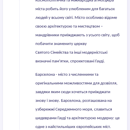
Космополітична та міжнародна атмосфера
міста робить його улюбленим для багатьох
людей у всьому світі. Місто особливо відоме
своєю архітектурою та мистецтвом –
мандрівники приїжджають з усього світу, щоб
побачити знамениту церкву
Святого Сімейства та інші модерністські
визначні пам'ятки, спроектовані Гауді.
Барселона - місто з численними та
оригінальними можливостями для дозвілля,
завдяки яким сюди хочеться приїжджати
знову і знову. Барселона, розташована на
узбережжі Середземного моря, славиться
шедеврами Гауді та архітектурою модерну: це
одне з найстильніших європейських міст.