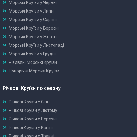
Морські Круїзи у Червні
Морські Круїзи у Липні
Морські Круїзи у Серпні
Морські Круїзи у Вересні
Морські Круїзи у Жовтні
Морські Круїзи у Листопаді
Морські Круїзи у Грудні
Різдвяні Морські Круїзи
Новорічні Морські Круїзи
Річкові Круїзи по сезону
Річкові Круїзи у Січні
Річкові Круїзи у Лютому
Річкові Круїзи у Березні
Річкові Круїзи у Квітні
Річкові Круїзи у Травні