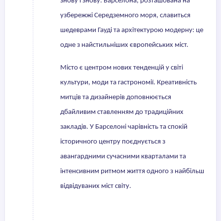
знову і знову. Барселона, розташована на
узбережжі Середземного моря, славиться
шедеврами Гауді та архітектурою модерну: це
одне з найстильніших європейських міст.
Місто є центром нових тенденцій у світі
культури, моди та гастрономії. Креативність
митців та дизайнерів доповнюється
дбайливим ставленням до традиційних
закладів. У Барселоні чарівність та спокій
історичного центру поєднується з
авангардними сучасними кварталами та
інтенсивним ритмом життя одного з найбільш
відвідуваних міст світу.