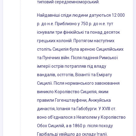
типовий середземноморський.
Найдавніші сліди людини датуються 12 000
р. до н.е. Приблизно у 750 р. до н.е. тут
існували три фінікійські та понад десяток
грецьких колоній. Протягом наступних
століть Сицилія була ареною Сицилійських
та Пунічних війн. Після падіння Римської
імперії острів потрапляв під владу
вандалів, остготів, Візантії та Емірату
Сицилії. Після норманського завоювання
виникло Королівство Сицилія, яким
правили Гогенштауфени, Анжуйська
династія, Іспанія та Габсбурги. У XVIII ст.
воно об’єдналося з Неаполем у Королівство
Обох Сицилій, а в 1860 р. після походу
Гарібальді увійшло до складу Італії.