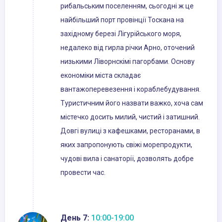
рибальським поселенням, сьогодні ж це
найбільший порт провінції Тоскана на
західному березі Лігурійського моря,
недалеко від гирла річки Арно, оточений
низькими Ліворнскімі пагорбами. Основу
економіки міста складає
вантажоперевезення і кораблебудування.
Туристичним його назвати важко, хоча сам
містечко досить милий, чистий і затишний.
Довгі вулиці з кафешками, ресторанами, в
яких запропонують свіжі морепродукти,
чудові вила і санаторії, дозволять добре
провести час.
День 7:
10:00-19:00