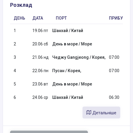
Розклад
ДЕНЬ
ДАТА
ПОРТ
ПРИБУТТЯ
1
19.06 пт
Шанхай / Китай
2
20.06 сб
День в море / Море
3
21.06 нд
Чеджу Gangjeong / Корея,
07:00
4
22.06 пн
Пусан / Корея,
07:00
5
23.06 вт
День в море / Море
6
24.06 ср
Шанхай / Китай
06:30
Детальніше