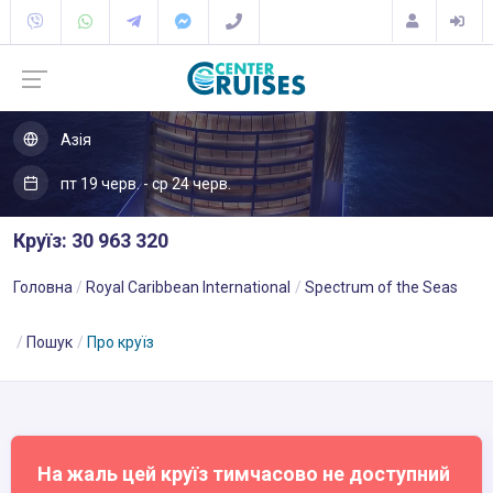
Азія
пт 19 черв. - ср 24 черв.
Круїз: 30 963 320
Головна
Royal Caribbean International
Spectrum of the Seas
Пошук
Про круїз
На жаль цей круїз тимчасово не доступний