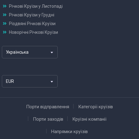
Річкові Круїзи у Листопаді
Річкові Круїзи у Грудні
Різдвяні Річкові Круїзи
Новорічні Річкові Круїзи
Українська
EUR
Порти відправлення
Категорії круїзів
Порти заходів
Круїзні компанії
Напрямки круїзів