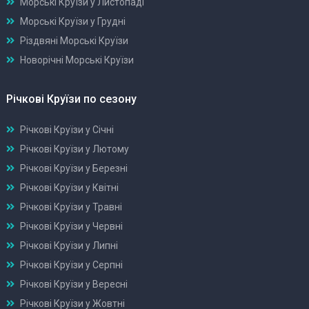
Морські Круїзи у Листопаді
Морські Круїзи у Грудні
Різдвяні Морські Круїзи
Новорічні Морські Круїзи
Річкові Круїзи по сезону
Річкові Круїзи у Січні
Річкові Круїзи у Лютому
Річкові Круїзи у Березні
Річкові Круїзи у Квітні
Річкові Круїзи у Травні
Річкові Круїзи у Червні
Річкові Круїзи у Липні
Річкові Круїзи у Серпні
Річкові Круїзи у Вересні
Річкові Круїзи у Жовтні