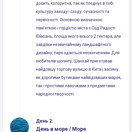
досить колоритна, так як поєднує в собі
культуру заходу і сходу, сучасності та
первісності. Основною визначною
пам'яткою і гордістю міста є Сад Радості
Юйюань, площа якого всього 2 гектара, але
завдяки незвичайному ландшафтного
дизайну, парк здається нескінченним. Для
любителів шопінгу, Шанхай приготував
найдовшу торгову вулицю в Китаї, засіяну
як дорогими бутиками найвідоміших марок,
так і простими лавочками з предметами
народної творчості.
День 2:
День в море / Море