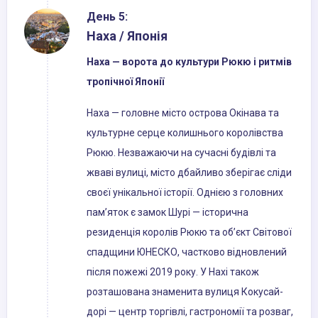
День 5:
Наха / Японія
Наха — ворота до культури Рюкю і ритмів
тропічної Японії
Наха — головне місто острова Окінава та
культурне серце колишнього королівства
Рюкю. Незважаючи на сучасні будівлі та
жваві вулиці, місто дбайливо зберігає сліди
своєї унікальної історії. Однією з головних
пам’яток є замок Шурі — історична
резиденція королів Рюкю та об’єкт Світової
спадщини ЮНЕСКО, частково відновлений
після пожежі 2019 року. У Нахі також
розташована знаменита вулиця Кокусай-
дорі — центр торгівлі, гастрономії та розваг,