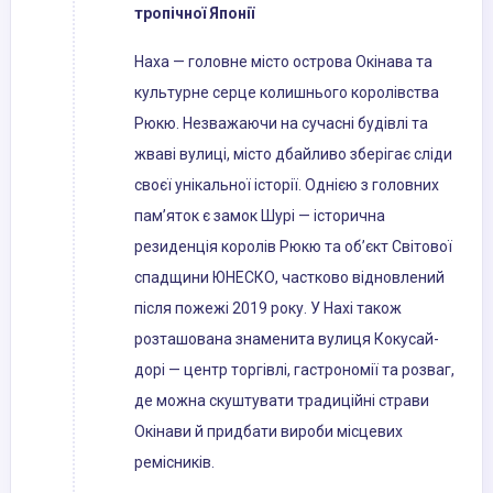
тропічної Японії
Наха — головне місто острова Окінава та
культурне серце колишнього королівства
Рюкю. Незважаючи на сучасні будівлі та
жваві вулиці, місто дбайливо зберігає сліди
своєї унікальної історії. Однією з головних
пам’яток є замок Шурі — історична
резиденція королів Рюкю та об’єкт Світової
спадщини ЮНЕСКО, частково відновлений
після пожежі 2019 року. У Нахі також
розташована знаменита вулиця Кокусай-
дорі — центр торгівлі, гастрономії та розваг,
де можна скуштувати традиційні страви
Окінави й придбати вироби місцевих
ремісників.