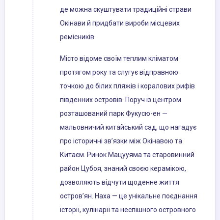
де можна скуштувати традиційні страви
Окінави й придбати вироби місцевих
ремісників.
Місто відоме своїм теплим кліматом
протягом року та слугує відправною
точкою до білих пляжів і коралових рифів
південних островів. Поруч із центром
розташований парк Фукусю-ен —
мальовничий китайський сад, що нагадує
про історичні зв’язки між Окінавою та
Китаєм. Ринок Мацууяма та старовинний
район Цубоя, знаний своєю керамікою,
дозволяють відчути щоденне життя
остров’ян. Наха — це унікальне поєднання
історії, кулінарії та неспішного островного