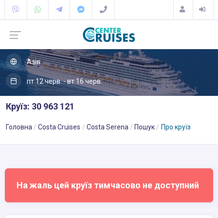
Азія
пт 12 черв. - вт 16 черв.
Круїз: 30 963 121
Головна
Costa Cruises
Costa Serena
Пошук
Про круїз
На жаль цей круїз тимчасово не доступний