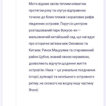
Місто відоме своїм теплим кліматом
протягом року та слугує відправною
точкою до білих пляжів і коралових рифів
південних островів. Поруч із центром
розташований парк Фукусю-ен —
мальовничий китайський сад, що нагадує
про історичні зв’язки між Окінавою та
Китаєм. Ринок Мацууяма та старовинний
район Цубоя, знаний своєю керамікою,
дозволяють відчути щоденне життя
остров’ян. Наха — це унікальне поєднання
історії, кулінарії та неспішного островного
ритму, не схожого на жодну іншу частину
Японії.