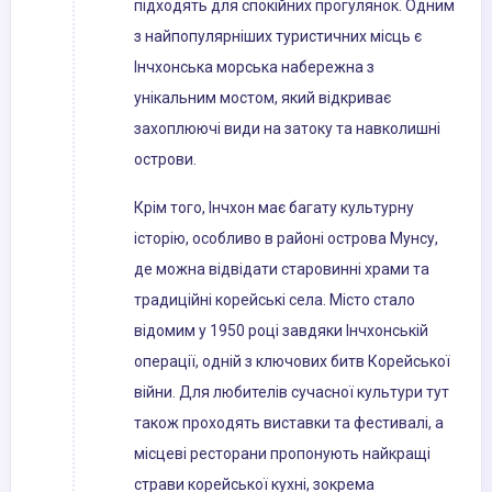
підходять для спокійних прогулянок. Одним
з найпопулярніших туристичних місць є
Інчхонська морська набережна з
унікальним мостом, який відкриває
захоплюючі види на затоку та навколишні
острови.
Крім того, Інчхон має багату культурну
історію, особливо в районі острова Мунсу,
де можна відвідати старовинні храми та
традиційні корейські села. Місто стало
відомим у 1950 році завдяки Інчхонській
операції, одній з ключових битв Корейської
війни. Для любителів сучасної культури тут
також проходять виставки та фестивалі, а
місцеві ресторани пропонують найкращі
страви корейської кухні, зокрема