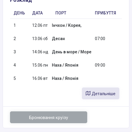
ДЕНЬ
ДАТА
ПОРТ
ПРИБУТТЯ
ВІД
1
12.06 пт
Інчхон / Корея,
14:0
2
13.06 сб
Десан
07:00
14:0
3
14.06 нд
День в море / Море
4
15.06 пн
Наха / Японія
09:00
5
16.06 вт
Наха / Японія
Детальніше
Бронювання круїзу