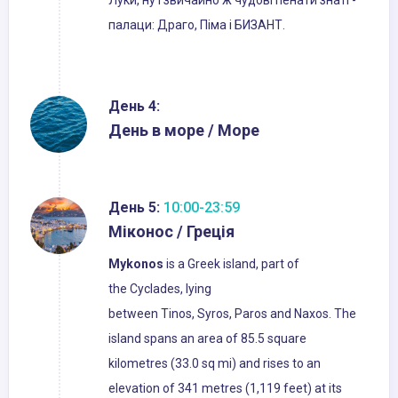
Луки, ну і звичайно ж чудові пенати знаті -
палаци: Драго, Піма і БИЗАНТ.
День 4:
День в море / Море
День 5:
10:00-23:59
Міконос / Греція
Mykonos
is a Greek island, part of
the Cyclades, lying
between Tinos, Syros, Paros and Naxos. The
island spans an area of 85.5 square
kilometres (33.0 sq mi) and rises to an
elevation of 341 metres (1,119 feet) at its