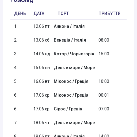
ДЕНЬ
ДАТА
ПОРТ
ПРИБУТТЯ
ВІД
1
12.06 пт
Анкона / Італія
20:3
2
13.06 сб
Венеція / Італія
08:00
16:0
3
14.06 нд
Котор / Чорногорія
15:00
20:3
4
15.06 пн
День в море / Море
5
16.06 вт
Міконос / Греція
10:00
23:5
6
17.06 ср
Міконос / Греція
00:01
01:0
6
17.06 ср
Сірос / Греція
07:00
16:0
7
18.06 чт
День в море / Море
8
19.06 пт
Анкона / Італія
14:00