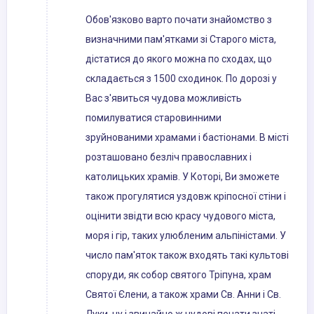
Обов'язково варто почати знайомство з
визначними пам'ятками зі Старого міста,
дістатися до якого можна по сходах, що
складається з 1500 сходинок. По дорозі у
Вас з'явиться чудова можливість
помилуватися старовинними
зруйнованими храмами і бастіонами. В місті
розташовано безліч православних і
католицьких храмів. У Которі, Ви зможете
також прогулятися уздовж кріпосної стіни і
оцінити звідти всю красу чудового міста,
моря і гір, таких улюбленим альпіністами. У
число пам'яток також входять такі культові
споруди, як собор святого Тріпуна, храм
Святої Єлени, а також храми Св. Анни і Св.