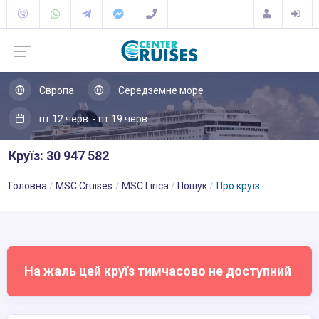
Європа
Середземне море
пт 12 черв. - пт 19 черв.
Круїз: 30 947 582
Головна
MSC Cruises
MSC Lirica
Пошук
Про круїз
На жаль цей круїз тимчасово не доступний