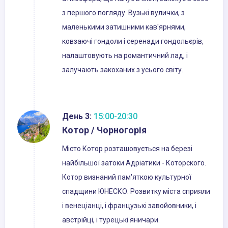
з першого погляду. Вузькі вулички, з
маленькими затишними кав'ярнями,
ковзаючі гондоли і серенади гондольєрів,
налаштовують на романтичний лад, і
залучають закоханих з усього світу.
День 3:
15:00-20:30
Котор / Чорногорія
Місто Котор розташовується на березі
найбільшої затоки Адріатики - Которского.
Котор визнаний пам'яткою культурної
спадщини ЮНЕСКО. Розвитку міста сприяли
і венеціанці, і французькі завойовники, і
австрійці, і турецькі яничари.