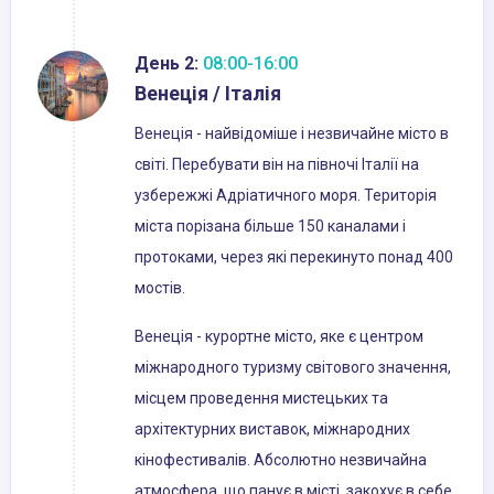
День 2:
08:00-16:00
Венеція / Італія
Венеція - найвідоміше і незвичайне місто в
світі. Перебувати він на півночі Італії на
узбережжі Адріатичного моря. Територія
міста порізана більше 150 каналами і
протоками, через які перекинуто понад 400
мостів.
Венеція - курортне місто, яке є центром
міжнародного туризму світового значення,
місцем проведення мистецьких та
архітектурних виставок, міжнародних
кінофестивалів. Абсолютно незвичайна
атмосфера, що панує в місті, закохує в себе