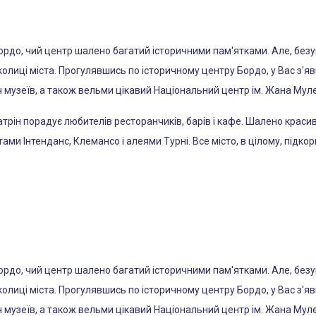
Бордо, чий центр шалено багатий історичними пам'ятками. Але, без
околиці міста. Прогулявшись по історичному центру Бордо, у Вас з'
іч музеїв, а також вельми цікавий Національний центр ім. Жана Мул
трін порадує любителів ресторанчиків, барів і кафе. Шалено красив
тами Інтенданс, Клемансо і алеями Турні. Все місто, в цілому, підк
Бордо, чий центр шалено багатий історичними пам'ятками. Але, без
околиці міста. Прогулявшись по історичному центру Бордо, у Вас з'
іч музеїв, а також вельми цікавий Національний центр ім. Жана Мул