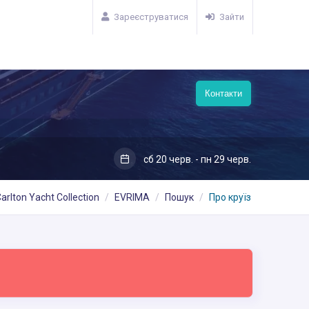
Зареєструватися
Зайти
Контакти
сб 20 черв. - пн 29 черв.
arlton Yacht Collection
EVRIMA
Пошук
Про круїз