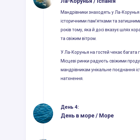
Ла-Корунья / Іспанія
Мандрівники знаходять у Ла-Корунья 
історичними пам’ятками та затишним
років тому, яка й досі вказує шлях 
та свіжим вітром.
У Ла-Корунья на гостей чекає багата 
Місцеві ринки радують свіжими проду
мандрівникам унікальне поєднання іст
натхнення.
День 4:
День в море / Море