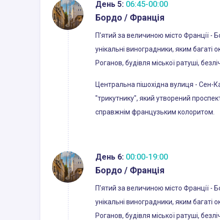
День 5:
06:45-00:00
Бордо / Франція
П'ятий за величиною місто Франції - 
унікальні виноградники, яким багаті 
Роганов, будівля міської ратуші, безл
Центральна пішохідна вулиця - Сен-Ка
"трикутнику", який утворений проспек
справжнім французьким колоритом.
День 6:
00:00-19:00
Бордо / Франція
П'ятий за величиною місто Франції - 
унікальні виноградники, яким багаті 
Роганов, будівля міської ратуші, безл