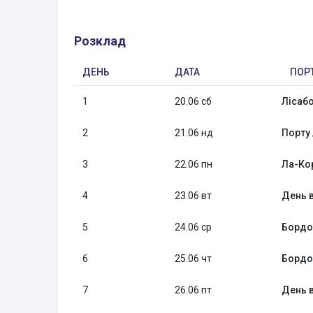
Розклад
ДЕНЬ
ДАТА
ПОР
1
20.06 сб
Лісабо
2
21.06 нд
Порту 
3
22.06 пн
Ла-Кор
4
23.06 вт
День в
5
24.06 ср
Бордо
6
25.06 чт
Бордо
7
26.06 пт
День в