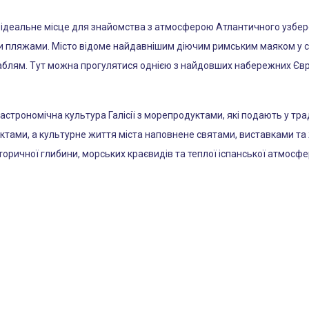
ідеальне місце для знайомства з атмосферою Атлантичного узбереж
и пляжами. Місто відоме найдавнішим діючим римським маяком у с
кораблям. Тут можна прогулятися однією з найдовших набережних 
гастрономічна культура Галісії з морепродуктами, які подають у тр
ктами, а культурне життя міста наповнене святами, виставками та
оричної глибини, морських краєвидів та теплої іспанської атмосфе