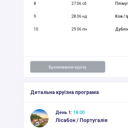
8
27.06 сб
Плімут
9
28.06 нд
Ков / 
10
29.06 пн
Дублін
Бронювання круїзу
Детальна круїзна програма
День 1:
18:00
Лісабон / Португалія