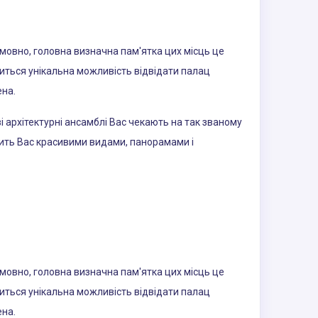
умовно, головна визначна пам'ятка цих місць це
явиться унікальна можливість відвідати палац
ена.
і архітектурні ансамблі Вас чекають на так званому
орить Вас красивими видами, панорамами і
умовно, головна визначна пам'ятка цих місць це
явиться унікальна можливість відвідати палац
ена.