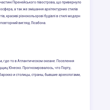
ій частині Піренейського півострова, що привернуло
осфера, а так же змішання архітектурних стилів
ів, красиві різнокольорові будівлі в стилі модерн
еповторний вигляд Лісабона.
ам, где-то в Атлантическом океане. Поселення
дщиц Юнеско. Прогнозировалось, что Порту,
барокко и столицы, страны, бывшие археологами,