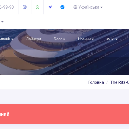
36-99-90
Українська
R
омпанії
Лайнери
Блог
Новини
Wiki
Головна
The Ritz-C
пний