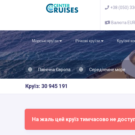
+38 (050) 3
Валюта EU
Морські круїзи
Річкові круїзи
Круїзні к
Північна Європа
Середземне море
Круїз: 30 945 191
На жаль цей круїз тимчасово не досту