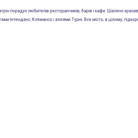
трін порадує любителів ресторанчиків, барів і кафе. Шалено красив
тами Інтенданс, Клемансо і алеями Турні. Все місто, в цілому, підк