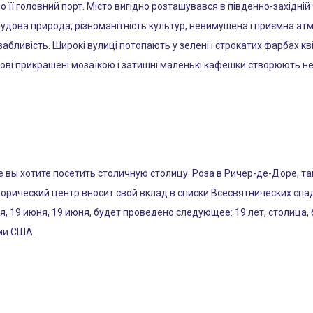
амо її головний порт. Місто вигідно розташувався в південно-західн
Чудова природа, різноманітність культур, невимушена і приємна атм
абливість. Широкі вулиці потопають у зелені і строкатих фарбах квіт
ові прикрашені мозаїкою і затишні маленькі кафешки створюють н
где вы хотите посетить столичную столицу. Роза в Ричер-де-Доре, т
орический центр вносит свой вклад в списки Всесвятнических спа
 19 июня, 19 июня, будет проведено следующее: 19 лет, столица, 
ми США.