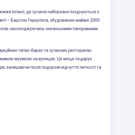
жя Іспанії, де сучасні набережні поєднуються з
віті – Баштою Геркулеса, збудованою майже 2000
Європи, насолоджуючись океанськими панорамами
адиційних тапас-барах та сучасних ресторанах.
 живою музикою на вулицях. Це місце подарує
ри, залишаючи після подорожі відчуття легкості та