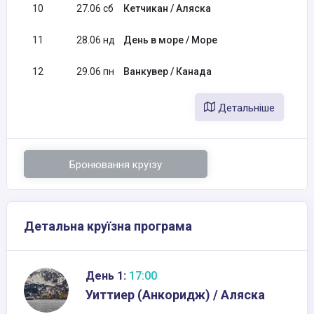
10
27.06 сб
Кетчикан / Аляска
08:
11
28.06 нд
День в море / Море
12
29.06 пн
Ванкувер / Канада
07:
Детальніше
Бронювання круїзу
Детальна круїзна програма
День 1:
17:00
Уиттиер (Анкоридж) / Аляска