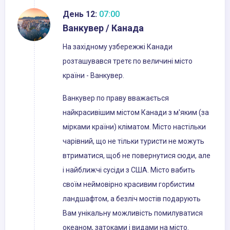
День 12:
07:00
Ванкувер / Канада
На західному узбережжі Канади
розташувався третє по величині місто
країни - Ванкувер.
Ванкувер по праву вважається
найкрасивішим містом Канади з м'яким (за
мірками країни) кліматом. Місто настільки
чарівний, що не тільки туристи не можуть
втриматися, щоб не повернутися сюди, але
і найближчі сусіди з США. Місто вабить
своїм неймовірно красивим горбистим
ландшафтом, а безліч мостів подарують
Вам унікальну можливість помилуватися
океаном, затоками і видами на місто.