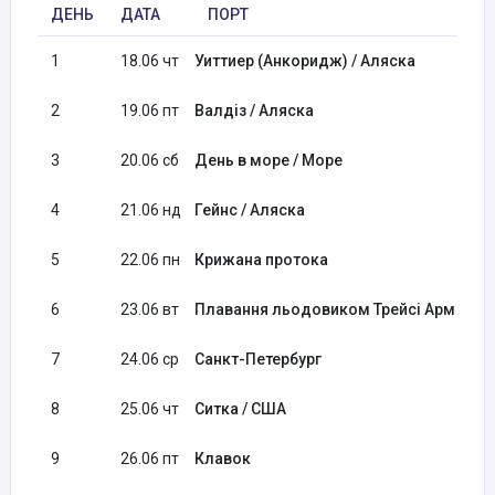
ДЕНЬ
ДАТА
ПОРТ
ПР
1
18.06 чт
Уиттиер (Анкоридж) / Аляска
2
19.06 пт
Валдіз / Аляска
08:
3
20.06 сб
День в море / Море
4
21.06 нд
Гейнс / Аляска
11:
5
22.06 пн
Крижана протока
06:
6
23.06 вт
Плавання льодовиком Трейсі Арм
09:
7
24.06 ср
Санкт-Петербург
08:
8
25.06 чт
Ситка / США
08:
9
26.06 пт
Клавок
08: