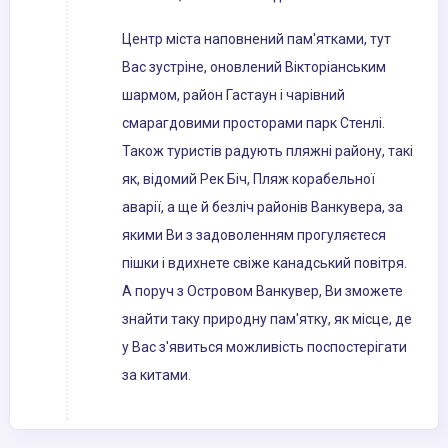
Центр міста наповнений пам'ятками, тут
Вас зустріне, оновлений Вікторіанським
шармом, район Гастаун і чарівний
смарагдовими просторами парк Стенлі.
Також туристів радують пляжні району, такі
як, відомий Рек Біч, Пляж корабельної
аварії, а ще й безліч районів Ванкувера, за
якими Ви з задоволенням прогуляєтеся
пішки і вдихнете свіже канадський повітря.
А поруч з Островом Ванкувер, Ви зможете
знайти таку природну пам'ятку, як місце, де
у Вас з'явиться можливість поспостерігати
за китами.