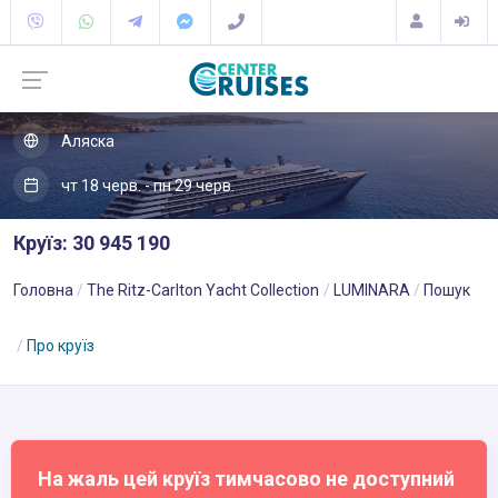
Аляска
чт 18 черв. - пн 29 черв.
Круїз: 30 945 190
Головна
The Ritz-Carlton Yacht Collection
LUMINARA
Пошук
Про круїз
На жаль цей круїз тимчасово не доступний