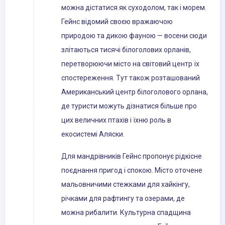
можна дістатися як суходолом, так і морем.
Гейнс відомий своєю вражаючою
природою та дикою фауною — восени сюди
злітаються тисячі білоголових орланів,
перетворюючи місто на світовий центр їх
спостереження. Тут також розташований
Американський центр білоголового орлана,
де туристи можуть дізнатися більше про
цих величних птахів і їхню роль в
екосистемі Аляски.
Для мандрівників Гейнс пропонує рідкісне
поєднання пригод і спокою. Місто оточене
мальовничими стежками для хайкінгу,
річками для рафтингу та озерами, де
можна рибалити. Культурна спадщина