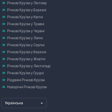
Річкові Круїзи у Лютому
Річкові Круїзи у Березні
Річкові Круїзи у Квітні
Річкові Круїзи у Травні
Річкові Круїзи у Червні
Річкові Круїзи у Липні
Річкові Круїзи у Серпні
Річкові Круїзи у Вересні
Річкові Круїзи у Жовтні
Річкові Круїзи у Листопаді
Річкові Круїзи у Грудні
Різдвяні Річкові Круїзи
Новорічні Річкові Круїзи
Українська