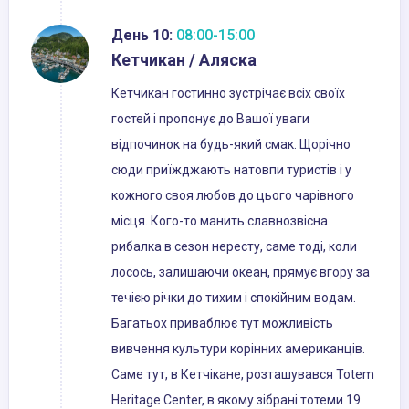
День 10:
08:00-15:00
Кетчикан / Аляска
Кетчикан гостинно зустрічає всіх своїх
гостей і пропонує до Вашої уваги
відпочинок на будь-який смак. Щорічно
сюди приїжджають натовпи туристів і у
кожного своя любов до цього чарівного
місця. Кого-то манить славнозвісна
рибалка в сезон нересту, саме тоді, коли
лосось, залишаючи океан, прямує вгору за
течією річки до тихим і спокійним водам.
Багатьох приваблює тут можливість
вивчення культури корінних американців.
Саме тут, в Кетчікане, розташувався Totem
Heritage Center, в якому зібрані тотеми 19