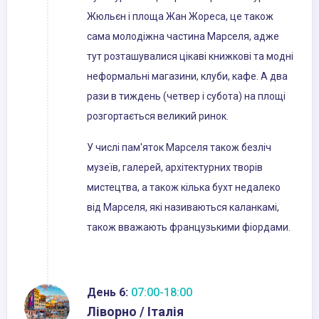
Жюльєн і площа Жан Жореса, це також
сама молодіжна частина Марселя, адже
тут розташувалися цікаві книжкові та модні
неформальні магазини, клуби, кафе. А два
рази в тиждень (четвер і субота) на площі
розгортається великий ринок.
У числі пам'яток Марселя також безліч
музеїв, галерей, архітектурних творів
мистецтва, а також кілька бухт недалеко
від Марселя, які називаються каланкамі,
також вважають французькими фіордами.
День 6:
07:00-18:00
Ліворно / Італія