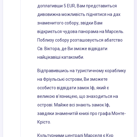
доплативши 5 EUR, Вам представиться
дивовижна можливість піднятися на дах
знаменитого собору, звідки Вам
відкриється чудова панорама на Марсель.
Поблизу собору розташовується абатство
Св. Віктора, де Ви зможе відвідати
найцікавіші катакомби.
Відправившись на туристичному кораблику
на Фріульські острови, Ви зможете
особисто відвідати замок Іф, який є
великою в'язницею, що знаходиться на
острові. Майже всі знають замок Іф,
завдяки знаменитій книзі про графа Монте-
Крісто.
Культурними централі Марселя є Кур