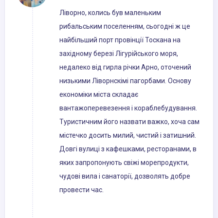
Ліворно, колись був маленьким
рибальським поселенням, сьогодні ж це
найбільший порт провінції Тоскана на
західному березі Лігурійського моря,
недалеко від гирла річки Арно, оточений
низькими Ліворнскімі пагорбами. Основу
економіки міста складає
вантажоперевезення і кораблебудування.
Туристичним його назвати важко, хоча сам
містечко досить милий, чистий і затишний.
Довгі вулиці з кафешками, ресторанами, в
яких запропонують свіжі морепродукти,
чудові вила і санаторії, дозволять добре
провести час.