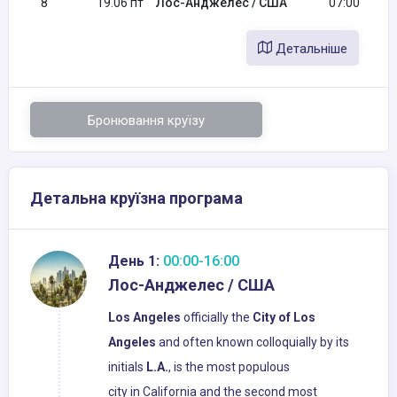
8
19.06 пт
Лос-Анджелес / США
07:00
Детальніше
Бронювання круїзу
Детальна круїзна програма
День 1:
00:00-16:00
Лос-Анджелес / США
Los Angeles
officially the
City of Los
Angeles
and often known colloquially by its
initials
L.A.
, is the most populous
city in California and the second most