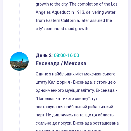
growth to the city. The completion of the Los
Angeles Aqueduct in 1913, delivering water
from Eastern California, later assured the
city's continued rapid growth.
День 2:
08:00-16:00
Енсенада / Мексика
Одине з найбільших міст мексиканського
штату Каліфорнія - Енсенада, є столицею
однойменного муніципалітету. Енсенада -
"Попелюшка Тихого океану", тут
розташувався найбільший рибальський
порт. Не дивлячись на те, що ця область
схильна до посухи, Енсенада розташована