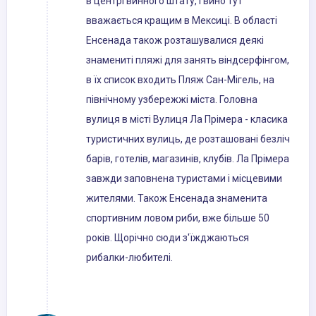
в центрі винного штату, і вино тут
вважається кращим в Мексиці. В області
Енсенада також розташувалися деякі
знамениті пляжі для занять віндсерфінгом,
в їх список входить Пляж Сан-Мігель, на
північному узбережжі міста. Головна
вулиця в місті Вулиця Ла Прімера - класика
туристичних вулиць, де розташовані безліч
барів, готелів, магазинів, клубів. Ла Прімера
завжди заповнена туристами і місцевими
жителями. Також Енсенада знаменита
спортивним ловом риби, вже більше 50
років. Щорічно сюди з'їжджаються
рибалки-любителі.