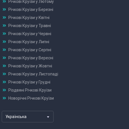
Річкові Круїзи у Лютому
Річкові Круїзи у Березні
Річкові Круїзи у Квітні
Річкові Круїзи у Травні
Річкові Круїзи у Червні
Річкові Круїзи у Липні
Річкові Круїзи у Серпні
Річкові Круїзи у Вересні
Річкові Круїзи у Жовтні
Річкові Круїзи у Листопаді
Річкові Круїзи у Грудні
Різдвяні Річкові Круїзи
Новорічні Річкові Круїзи
Українська