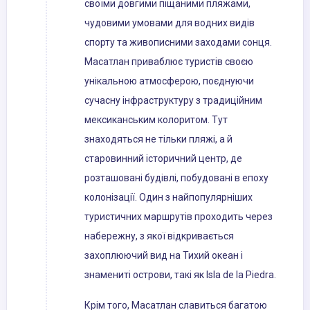
своїми довгими піщаними пляжами,
чудовими умовами для водних видів
спорту та живописними заходами сонця.
Масатлан приваблює туристів своєю
унікальною атмосферою, поєднуючи
сучасну інфраструктуру з традиційним
мексиканським колоритом. Тут
знаходяться не тільки пляжі, а й
старовинний історичний центр, де
розташовані будівлі, побудовані в епоху
колонізації. Один з найпопулярніших
туристичних маршрутів проходить через
набережну, з якої відкривається
захоплюючий вид на Тихий океан і
знамениті острови, такі як Isla de la Piedra.
Крім того, Масатлан славиться багатою