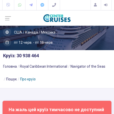
США / Канада / Мексика
пт 12 черв. - пт 19 черв.
Круїз: 30 938 464
Головна
Royal Caribbean International
Navigator of the Seas
Пошук
Про круїз
На жаль цей круїз тимчасово не доступний