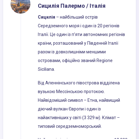
Сицилія Палермо / Італія
Сицилія
– найбільший острів
Середземного моря і один із 20 регіонів
Італії. Це один із п’яти автономних регіонів
країни, розташований у Південній Італії
разом із довколишніми меншими
островами, офіційно званий Regione
Siciliana.
Від Апеннінського півострова відділена
вузькою Мессінською протокою.
Найвідоміший символ – Етна, найвищий
діючий вулкан Європи і один із
найактивніших у світі (3 329 м). Клімат –
типовий середземноморський.