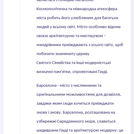
являється столицею Каталонії.
Космополітична та міжнародна атмосфера
міста робить його улюбленим для багатьох
людей у всьому світі. Місто особливо відоме
своєю архітектурою та мистецтвом –
мандрівники приїжджають з усього світу, щоб
побачити знамениту церкву
Святого Сімейства та інші модерністські
визначні пам'ятки, спроектовані Гауді.
Барселона - місто з численними та
оригінальними можливостями для дозвілля,
завдяки яким сюди хочеться приїжджати
знову і знову. Барселона, розташована на
узбережжі Середземного моря, славиться
шедеврами Гауді та архітектурою модерну: це