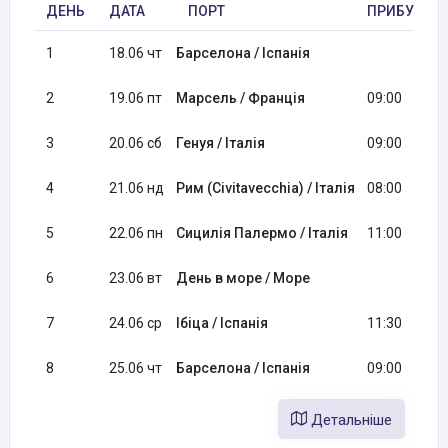
ДЕНЬ
ДАТА
ПОРТ
ПРИБУТТЯ
1
18.06 чт
Барселона / Іспанія
2
19.06 пт
Марсель / Франція
09:00
3
20.06 сб
Генуя / Італія
09:00
4
21.06 нд
Рим (Civitavecchia) / Італія
08:00
5
22.06 пн
Сицилія Палермо / Італія
11:00
6
23.06 вт
День в море / Море
7
24.06 ср
Ібіца / Іспанія
11:30
8
25.06 чт
Барселона / Іспанія
09:00
Детальніше