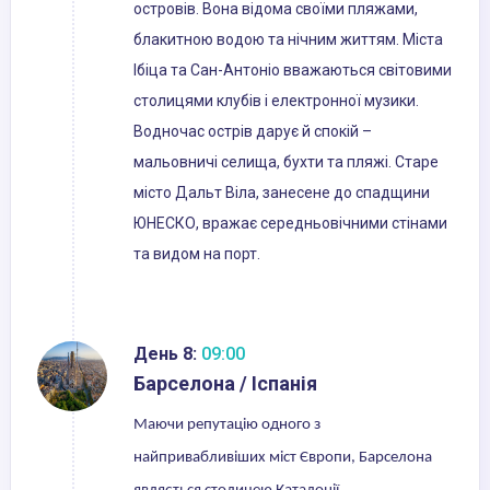
островів. Вона відома своїми пляжами,
блакитною водою та нічним життям. Міста
Ібіца та Сан-Антоніо вважаються світовими
столицями клубів і електронної музики.
Водночас острів дарує й спокій –
мальовничі селища, бухти та пляжі. Старе
місто Дальт Віла, занесене до спадщини
ЮНЕСКО, вражає середньовічними стінами
та видом на порт.
День 8:
09:00
Барселона / Іспанія
Маючи репутацію одного з
найпривабливіших міст Європи, Барселона