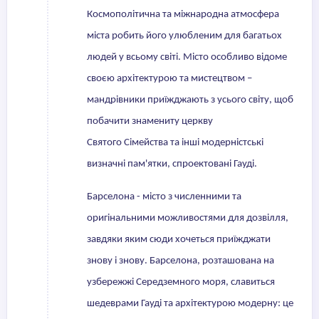
Космополітична та міжнародна атмосфера
міста робить його улюбленим для багатьох
людей у всьому світі. Місто особливо відоме
своєю архітектурою та мистецтвом –
мандрівники приїжджають з усього світу, щоб
побачити знамениту церкву
Святого Сімейства та інші модерністські
визначні пам'ятки, спроектовані Гауді.
Барселона - місто з численними та
оригінальними можливостями для дозвілля,
завдяки яким сюди хочеться приїжджати
знову і знову. Барселона, розташована на
узбережжі Середземного моря, славиться
шедеврами Гауді та архітектурою модерну: це