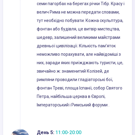
семи пагорбах на берегах річки Тібр. Красу і
велич Рима не можна передати словами,
тут необхідно побувати. Кожна скульптура,
фонтан або будівля, це витвір мистецтва,
шедевр, залишений великими майстрами
древньої цивілізації. Кількість пам'яток
неможливо порахувати, але найвідоміші з
них, заради яких приїжджають туристи, це,
звичайно ж: знаменитий Колізей, де
римляни проводили гладіаторські бої,
фонтан Треві, площа Іспанії, собор Святого
Петра, найбільша церква в Європі,
Імператорський і Римський форуми .
День 5:
11:00-20:00