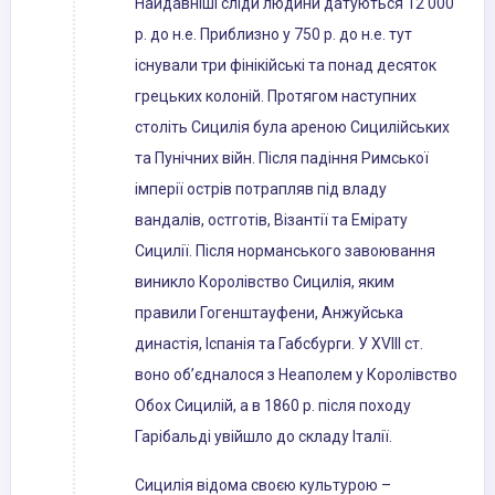
Найдавніші сліди людини датуються 12 000
р. до н.е. Приблизно у 750 р. до н.е. тут
існували три фінікійські та понад десяток
грецьких колоній. Протягом наступних
століть Сицилія була ареною Сицилійських
та Пунічних війн. Після падіння Римської
імперії острів потрапляв під владу
вандалів, остготів, Візантії та Емірату
Сицилії. Після норманського завоювання
виникло Королівство Сицилія, яким
правили Гогенштауфени, Анжуйська
династія, Іспанія та Габсбурги. У XVIII ст.
воно об’єдналося з Неаполем у Королівство
Обох Сицилій, а в 1860 р. після походу
Гарібальді увійшло до складу Італії.
Сицилія відома своєю культурою –