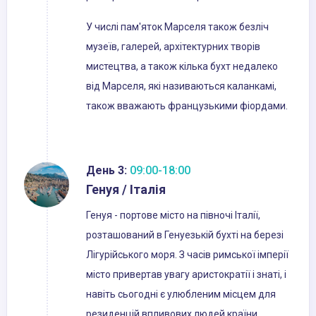
У числі пам'яток Марселя також безліч
музеїв, галерей, архітектурних творів
мистецтва, а також кілька бухт недалеко
від Марселя, які називаються каланкамі,
також вважають французькими фіордами.
День 3:
09:00-18:00
Генуя / Італія
Генуя - портове місто на півночі Італії,
розташований в Генуезькій бухті на березі
Лігурійського моря. З часів римської імперії
місто привертав увагу аристократії і знаті, і
навіть сьогодні є улюбленим місцем для
резиденцій впливових людей країни.