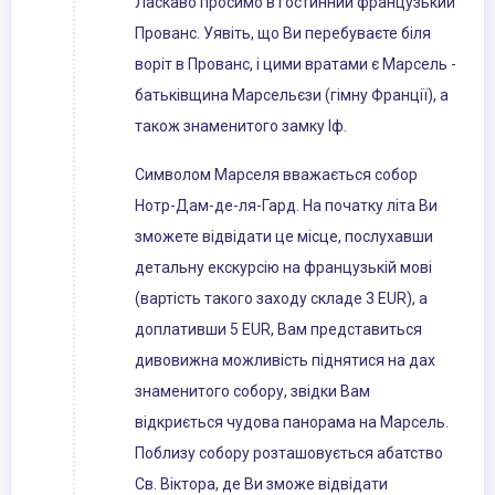
Ласкаво просимо в гостинний французький
Прованс. Уявіть, що Ви перебуваєте біля
воріт в Прованс, і цими вратами є Марсель -
батьківщина Марсельєзи (гімну Франції), а
також знаменитого замку Іф.
Символом Марселя вважається собор
Нотр-Дам-де-ля-Гард. На початку літа Ви
зможете відвідати це місце, послухавши
детальну екскурсію на французькій мові
(вартість такого заходу складе 3 EUR), а
доплативши 5 EUR, Вам представиться
дивовижна можливість піднятися на дах
знаменитого собору, звідки Вам
відкриється чудова панорама на Марсель.
Поблизу собору розташовується абатство
Св. Віктора, де Ви зможе відвідати