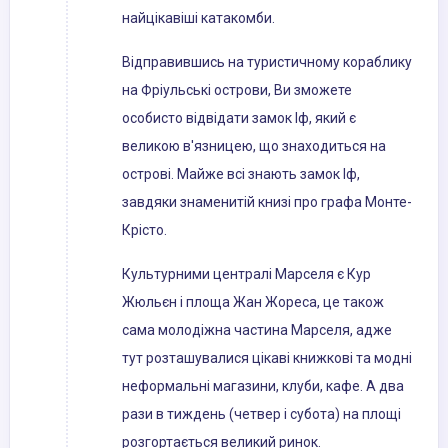
найцікавіші катакомби.
Відправившись на туристичному кораблику
на Фріульські острови, Ви зможете
особисто відвідати замок Іф, який є
великою в'язницею, що знаходиться на
острові. Майже всі знають замок Іф,
завдяки знаменитій книзі про графа Монте-
Крісто.
Культурними централі Марселя є Кур
Жюльєн і площа Жан Жореса, це також
сама молодіжна частина Марселя, адже
тут розташувалися цікаві книжкові та модні
неформальні магазини, клуби, кафе. А два
рази в тиждень (четвер і субота) на площі
розгортається великий ринок.