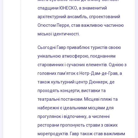
спадщини ЮНЕСКО, а знаменитий
архітектурний ансамбль, спроектований
Огюстом Перре, став важливою частиною
міської ідентичності.
Сьогодні Гавр приваблює туристів своєю
унікальною атмосферою, поєднанням
старовинних і сучасних елементів. Однією з
головних пам'яток є Нотр-Дам-де-Грав, а
також культурний центр Дюнкерк, де
проходять концерти, виставки та
театральні постанови. Місцеві пляжі та
набережні є ідеальними місцями для
прогулянок і відпочинку, а численні
ресторани пропонують страви з свіжих
морепродуктів. Гавр також став важливим