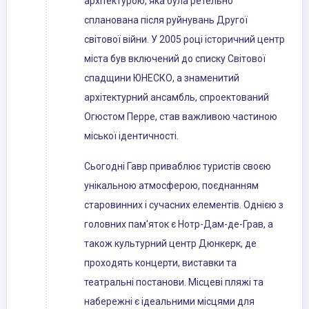
архітектурою, яка була ретельно
спланована після руйнувань Другої
світової війни. У 2005 році історичний центр
міста був включений до списку Світової
спадщини ЮНЕСКО, а знаменитий
архітектурний ансамбль, спроектований
Огюстом Перре, став важливою частиною
міської ідентичності.
Сьогодні Гавр приваблює туристів своєю
унікальною атмосферою, поєднанням
старовинних і сучасних елементів. Однією з
головних пам'яток є Нотр-Дам-де-Грав, а
також культурний центр Дюнкерк, де
проходять концерти, виставки та
театральні постанови. Місцеві пляжі та
набережні є ідеальними місцями для