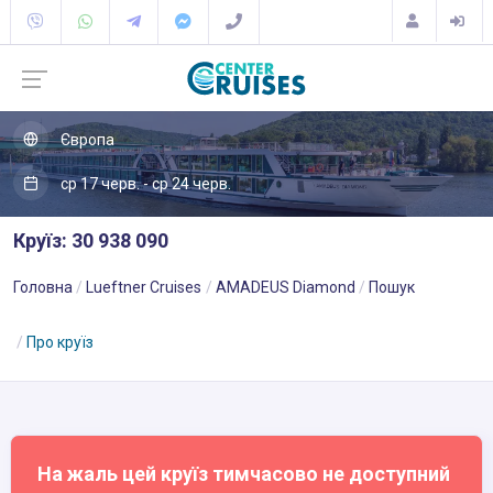
Європа
ср 17 черв. - ср 24 черв.
Круїз: 30 938 090
Головна
Lueftner Cruises
AMADEUS Diamond
Пошук
Про круїз
На жаль цей круїз тимчасово не доступний