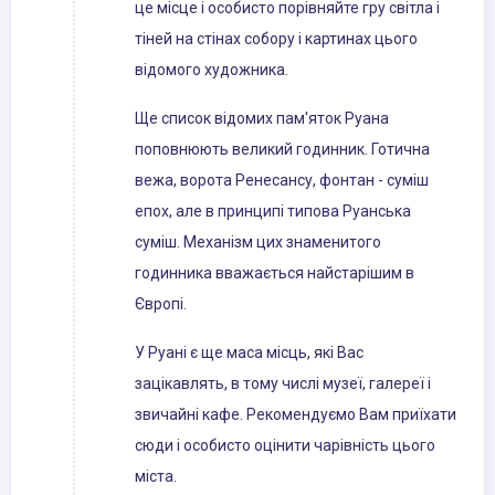
це місце і особисто порівняйте гру світла і
тіней на стінах собору і картинах цього
відомого художника.
Ще список відомих пам'яток Руана
поповнюють великий годинник. Готична
вежа, ворота Ренесансу, фонтан - суміш
епох, але в принципі типова Руанська
суміш. Механізм цих знаменитого
годинника вважається найстарішим в
Європі.
У Руані є ще маса місць, які Вас
зацікавлять, в тому числі музеї, галереї і
звичайні кафе. Рекомендуємо Вам приїхати
сюди і особисто оцінити чарівність цього
міста.