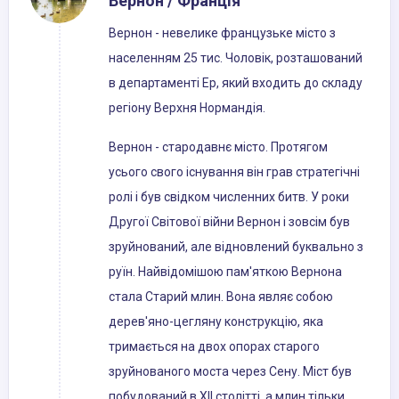
Вернон / Франція
Вернон - невелике французьке місто з
населенням 25 тис. Чоловік, розташований
в департаменті Ер, який входить до складу
регіону Верхня Нормандія.
Вернон - стародавнє місто. Протягом
усього свого існування він грав стратегічні
ролі і був свідком численних битв. У роки
Другої Світової війни Вернон і зовсім був
зруйнований, але відновлений буквально з
руїн. Найвідомішою пам'яткою Вернона
стала Старий млин. Вона являє собою
дерев'яно-цегляну конструкцію, яка
тримається на двох опорах старого
зруйнованого моста через Сену. Міст був
побудований в XII столітті, а млин тільки