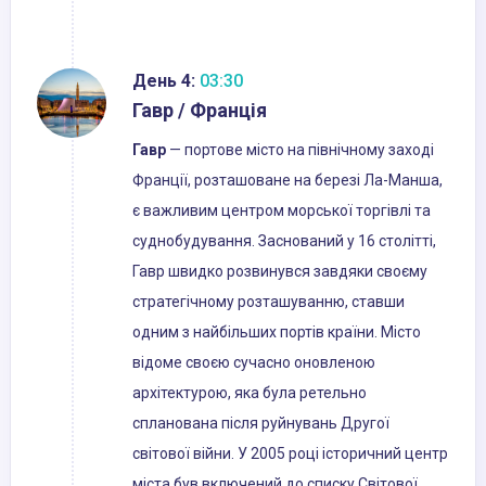
День 4:
03:30
Гавр / Франція
Гавр
— портове місто на північному заході
Франції, розташоване на березі Ла-Манша,
є важливим центром морської торгівлі та
суднобудування. Заснований у 16 столітті,
Гавр швидко розвинувся завдяки своєму
стратегічному розташуванню, ставши
одним з найбільших портів країни. Місто
відоме своєю сучасно оновленою
архітектурою, яка була ретельно
спланована після руйнувань Другої
світової війни. У 2005 році історичний центр
міста був включений до списку Світової