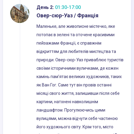
День 2:
01:30-17:00
Овер-сюр-Уаз / Франція
Маленьке, але живописне містечко, яке
потопає в зелені та оточене красивими
пейзажами Франції, є справжнім
відкриттям для любителів мистецтва та
природи. Овер-сюр-Уаз приваблює туристів
своїми історичними вуличками, де кожен
камінь пам’ятає великих художників, таких
як Ван Гог. Саме тут він провів останні
місяці свого життя, залишивши після себе
картини, натхнені навколишнім
ландшафтом. Прогулюючись цими
вулицями, можна відчути себе частиною
його художнього світу. Крім того, місто