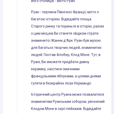
його столицю - місто Руан.
Руан - перлина Північної Франції, місто з
багатою історією. Відвідайте площа
Старого ринку та пориньте в історію, разом
з цим місцем Ви станете свідком страти
знаменитої Жанни д'Арк. Руан був музою
для багатьох творчих людей, знаменитих
людей: Гюстав Флобер, Клод Моне. Тут, в
Руані, Ви зможете придбати дивну
кераміку, наїстися смачними
французькими яблуками, а цілими днями
гуляти в безкрайніх лісах Нормандії.
Історичний центр Руана може похвалитися
знаменитим Руанським собором, увічнений
Клодом Моне в серії пейзажів. Відвідайте