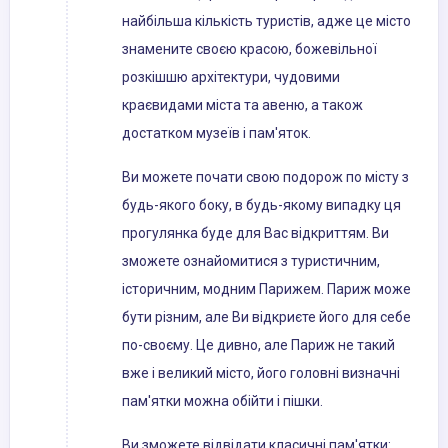
найбільша кількість туристів, адже це місто
знамените своєю красою, божевільної
розкішшю архітектури, чудовими
краєвидами міста та авеню, а також
достатком музеїв і пам'яток.
Ви можете почати свою подорож по місту з
будь-якого боку, в будь-якому випадку ця
прогулянка буде для Вас відкриттям. Ви
зможете ознайомитися з туристичним,
історичним, модним Парижем. Париж може
бути різним, але Ви відкриєте його для себе
по-своєму. Це дивно, але Париж не такий
вже і великий місто, його головні визначні
пам'ятки можна обійти і пішки.
Ви зможете відвідати класичні пам'ятки: