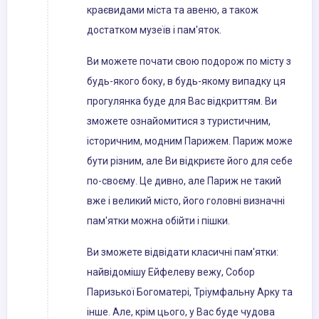
краєвидами міста та авеню, а також
достатком музеїв і пам'яток.
Ви можете почати свою подорож по місту з
будь-якого боку, в будь-якому випадку ця
прогулянка буде для Вас відкриттям. Ви
зможете ознайомитися з туристичним,
історичним, модним Парижем. Париж може
бути різним, але Ви відкриєте його для себе
по-своєму. Це дивно, але Париж не такий
вже і великий місто, його головні визначні
пам'ятки можна обійти і пішки.
Ви зможете відвідати класичні пам'ятки:
найвідомішу Ейфелеву вежу, Собор
Паризької Богоматері, Тріумфальну Арку та
інше. Але, крім цього, у Вас буде чудова