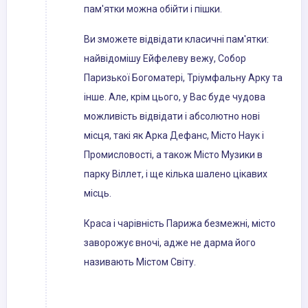
пам'ятки можна обійти і пішки.
Ви зможете відвідати класичні пам'ятки:
найвідомішу Ейфелеву вежу, Собор
Паризької Богоматері, Тріумфальну Арку та
інше. Але, крім цього, у Вас буде чудова
можливість відвідати і абсолютно нові
місця, такі як Арка Дефанс, Місто Наук і
Промисловості, а також Місто Музики в
парку Віллет, і ще кілька шалено цікавих
місць.
Краса і чарівність Парижа безмежні, місто
заворожує вночі, адже не дарма його
називають Містом Світу.