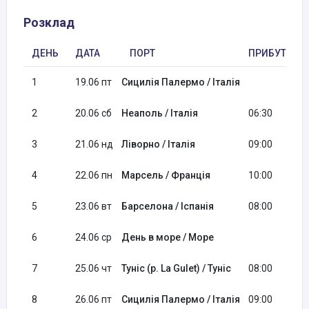
Розклад
ДЕНЬ
ДАТА
ПОРТ
ПРИБУТТЯ
1
19.06 пт
Сицилія Палермо / Італія
2
20.06 сб
Неаполь / Італія
06:30
3
21.06 нд
Ліворно / Італія
09:00
4
22.06 пн
Марсель / Франція
10:00
5
23.06 вт
Барселона / Іспанія
08:00
6
24.06 ср
День в море / Море
7
25.06 чт
Туніс (р. La Gulet) / Туніс
08:00
8
26.06 пт
Сицилія Палермо / Італія
09:00