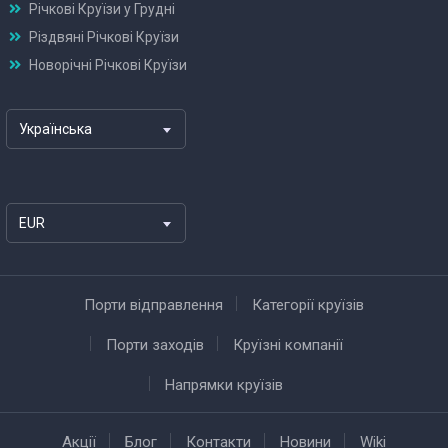
Річкові Круїзи у Грудні
Різдвяні Річкові Круїзи
Новорічні Річкові Круїзи
Українська
EUR
Порти відправлення
Категорії круїзів
Порти заходів
Круїзні компанії
Напрямки круїзів
Акції
Блог
Контакти
Новини
Wiki