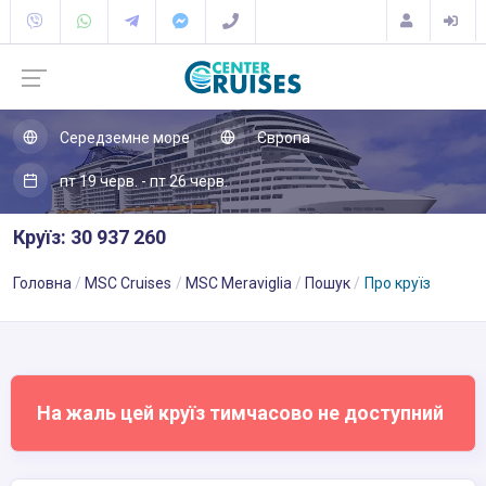
Середземне море
Європа
пт 19 черв. - пт 26 черв.
Круїз: 30 937 260
Головна
MSC Cruises
MSC Meraviglia
Пошук
Про круїз
На жаль цей круїз тимчасово не доступний