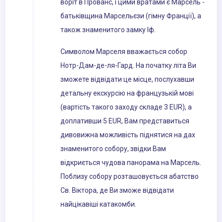
воріт в Прованс, і цими вратами є Марсель -
батьківщина Марсельєзи (гімну Франції), а
також знаменитого замку Іф.
Символом Марселя вважається собор
Нотр-Дам-де-ля-Гард. На початку літа Ви
зможете відвідати це місце, послухавши
детальну екскурсію на французькій мові
(вартість такого заходу складе 3 EUR), а
доплативши 5 EUR, Вам представиться
дивовижна можливість піднятися на дах
знаменитого собору, звідки Вам
відкриється чудова панорама на Марсель.
Поблизу собору розташовується абатство
Св. Віктора, де Ви зможе відвідати
найцікавіші катакомби.