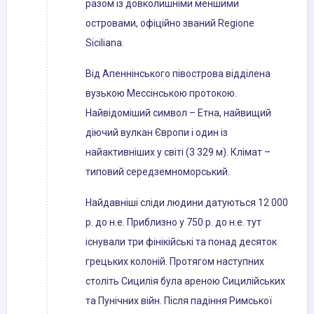
разом із довколишніми меншими
островами, офіційно званий Regione
Siciliana.
Від Апеннінського півострова відділена
вузькою Мессінською протокою.
Найвідоміший символ – Етна, найвищий
діючий вулкан Європи і один із
найактивніших у світі (3 329 м). Клімат –
типовий середземноморський.
Найдавніші сліди людини датуються 12 000
р. до н.е. Приблизно у 750 р. до н.е. тут
існували три фінікійські та понад десяток
грецьких колоній. Протягом наступних
століть Сицилія була ареною Сицилійських
та Пунічних війн. Після падіння Римської