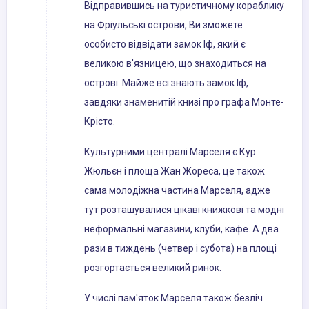
Відправившись на туристичному кораблику
на Фріульські острови, Ви зможете
особисто відвідати замок Іф, який є
великою в'язницею, що знаходиться на
острові. Майже всі знають замок Іф,
завдяки знаменитій книзі про графа Монте-
Крісто.
Культурними централі Марселя є Кур
Жюльєн і площа Жан Жореса, це також
сама молодіжна частина Марселя, адже
тут розташувалися цікаві книжкові та модні
неформальні магазини, клуби, кафе. А два
рази в тиждень (четвер і субота) на площі
розгортається великий ринок.
У числі пам'яток Марселя також безліч