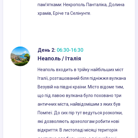
пам’ятками: Некрополь Панталіка, Долина
храмів, Еріче та Селінунте.
День 2:
06:30-16:30
Неаполь / Італія
Неаполь входить в трійку найбільших міст
Італії, розташований біля підніжжя вулкана
Везувій на півдні країни. Місто відоме тим,
що під лавою вулкана було поховано три
античних міста, найвідомішим з яких був
Помпеї. До сих пір тут ведуться розкопки,
які дозволяють археологам робити нові
відкриття. В листопаді місяці територія