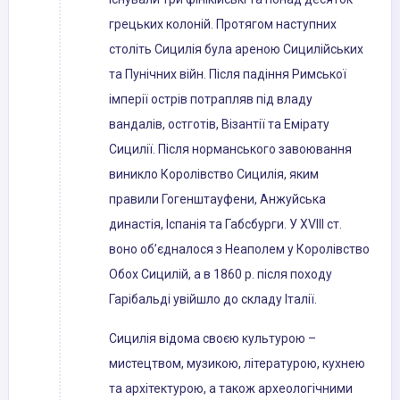
грецьких колоній. Протягом наступних
століть Сицилія була ареною Сицилійських
та Пунічних війн. Після падіння Римської
імперії острів потрапляв під владу
вандалів, остготів, Візантії та Емірату
Сицилії. Після норманського завоювання
виникло Королівство Сицилія, яким
правили Гогенштауфени, Анжуйська
династія, Іспанія та Габсбурги. У XVIII ст.
воно об’єдналося з Неаполем у Королівство
Обох Сицилій, а в 1860 р. після походу
Гарібальді увійшло до складу Італії.
Сицилія відома своєю культурою –
мистецтвом, музикою, літературою, кухнею
та архітектурою, а також археологічними