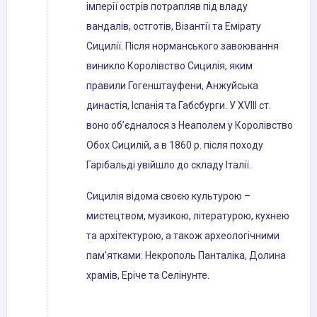
імперії острів потрапляв під владу
вандалів, остготів, Візантії та Емірату
Сицилії. Після норманського завоювання
виникло Королівство Сицилія, яким
правили Гогенштауфени, Анжуйська
династія, Іспанія та Габсбурги. У XVIII ст.
воно об’єдналося з Неаполем у Королівство
Обох Сицилій, а в 1860 р. після походу
Гарібальді увійшло до складу Італії.
Сицилія відома своєю культурою –
мистецтвом, музикою, літературою, кухнею
та архітектурою, а також археологічними
пам’ятками: Некрополь Панталіка, Долина
храмів, Еріче та Селінунте.