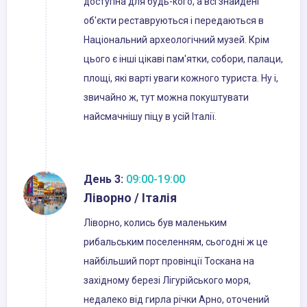
доступна для будь-кого, а всі знайдені
об'єкти реставруються і передаються в
Національний археологічний музей. Крім
цього є інші цікаві пам'ятки, собори, палаци,
площі, які варті уваги кожного туриста. Ну і,
звичайно ж, тут можна покуштувати
найсмачнішу піцу в усій Італії.
День 3:
09:00-19:00
Ліворно / Італія
Ліворно, колись був маленьким
рибальським поселенням, сьогодні ж це
найбільший порт провінції Тоскана на
західному березі Лігурійського моря,
недалеко від гирла річки Арно, оточений