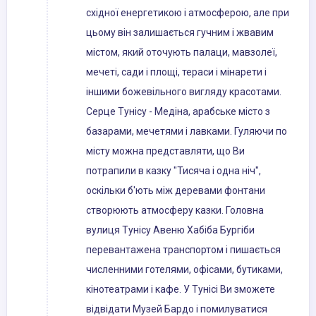
східної енергетикою і атмосферою, але при
цьому він залишається гучним і жвавим
містом, який оточують палаци, мавзолеї,
мечеті, сади і площі, тераси і мінарети і
іншими божевільного вигляду красотами.
Серце Тунісу - Медіна, арабське місто з
базарами, мечетями і лавками. Гуляючи по
місту можна представляти, що Ви
потрапили в казку "Тисяча і одна ніч",
оскільки б'ють між деревами фонтани
створюють атмосферу казки. Головна
вулиця Тунісу Авеню Хабіба Бургіби
перевантажена транспортом і пишається
численними готелями, офісами, бутиками,
кінотеатрами і кафе. У Тунісі Ви зможете
відвідати Музей Бардо і помилуватися