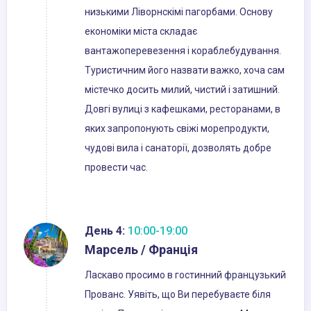
низькими Ліворнскімі пагорбами. Основу
економіки міста складає
вантажоперевезення і кораблебудування.
Туристичним його назвати важко, хоча сам
містечко досить милий, чистий і затишний.
Довгі вулиці з кафешками, ресторанами, в
яких запропонують свіжі морепродукти,
чудові вила і санаторії, дозволять добре
провести час.
День 4:
10:00-19:00
Марсель / Франція
Ласкаво просимо в гостинний французький
Прованс. Уявіть, що Ви перебуваєте біля