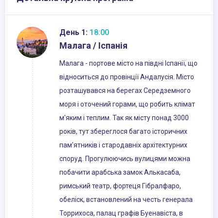
День 1:
18:00
Малага / Іспанія
Малага - портове місто на півдні Іспанії, що
відноситься до провінції Андалусія. Місто
розташувався на берегах Середземного
моря і оточений горами, що робить клімат
м'яким і теплим. Так як місту понад 3000
років, тут збереглося багато історичних
пам'ятників і стародавніх архітектурних
споруд. Прогулюючись вулицями можна
побачити арабська замок Алькасаба,
римський театр, фортеця Гібралфаро,
обеліск, встановлений на честь генерала
Торрихоса, палац графів Буенавіста, в