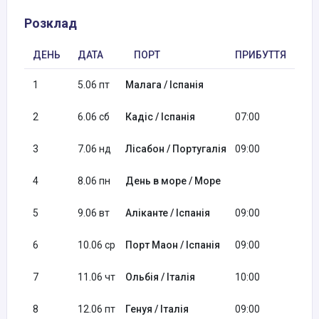
Розклад
ДЕНЬ
ДАТА
ПОРТ
ПРИБУТТЯ
ВІ
1
5.06 пт
Малага / Іспанія
18:
2
6.06 сб
Кадіс / Іспанія
07:00
17:
3
7.06 нд
Лісабон / Португалія
09:00
18:
4
8.06 пн
День в море / Море
5
9.06 вт
Аліканте / Іспанія
09:00
17:
6
10.06 ср
Порт Маон / Іспанія
09:00
16:
7
11.06 чт
Ольбія / Італія
10:00
19:
8
12.06 пт
Генуя / Італія
09:00
18: