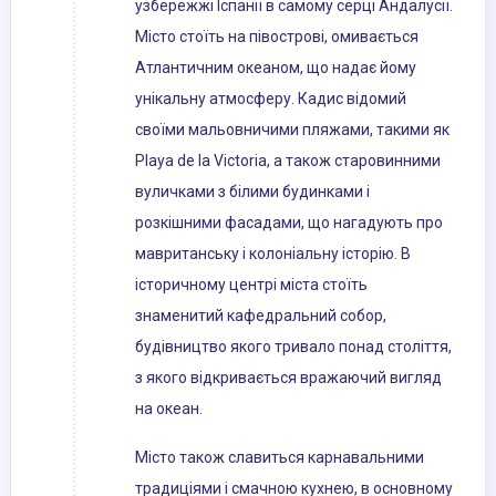
узбережжі Іспанії в самому серці Андалусії.
Місто стоїть на півострові, омивається
Атлантичним океаном, що надає йому
унікальну атмосферу. Кадис відомий
своїми мальовничими пляжами, такими як
Playa de la Victoria, а також старовинними
вуличками з білими будинками і
розкішними фасадами, що нагадують про
мавританську і колоніальну історію. В
історичному центрі міста стоїть
знаменитий кафедральний собор,
будівництво якого тривало понад століття,
з якого відкривається вражаючий вигляд
на океан.
Місто також славиться карнавальними
традиціями і смачною кухнею, в основному