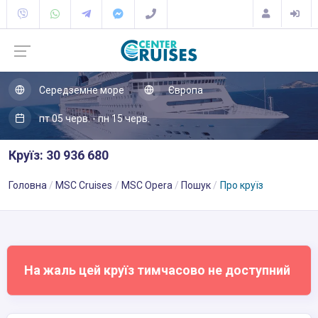
Середземне море
Європа
пт 05 черв. - пн 15 черв.
Круїз: 30 936 680
Головна
MSC Cruises
MSC Opera
Пошук
Про круїз
На жаль цей круїз тимчасово не доступний