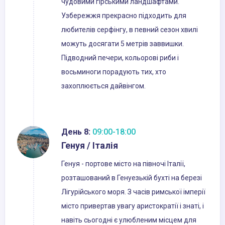
чудовими гірськими ландшафтами.
Узбережжя прекрасно підходить для
любителів серфінгу, в певний сезон хвилі
можуть досягати 5 метрів заввишки.
Підводний печери, кольорові риби і
восьминоги порадують тих, хто
захоплюється дайвінгом.
День 8:
09:00-18:00
Генуя / Італія
Генуя - портове місто на півночі Італії,
розташований в Генуезькій бухті на березі
Лігурійського моря. З часів римської імперії
місто привертав увагу аристократії і знаті, і
навіть сьогодні є улюбленим місцем для