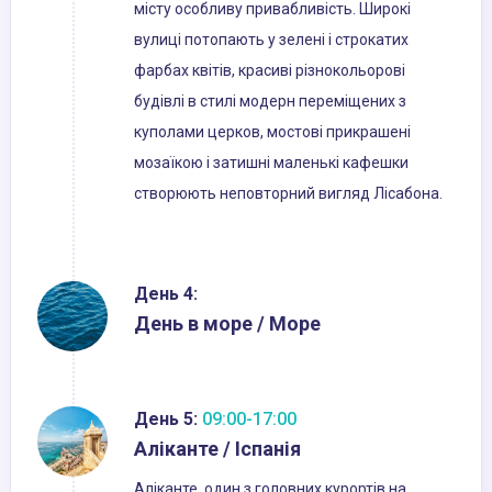
місту особливу привабливість. Широкі
вулиці потопають у зелені і строкатих
фарбах квітів, красиві різнокольорові
будівлі в стилі модерн переміщених з
куполами церков, мостові прикрашені
мозаїкою і затишні маленькі кафешки
створюють неповторний вигляд Лісабона.
День 4:
День в море / Море
День 5:
09:00-17:00
Аліканте / Іспанія
Аліканте, один з головних курортів на