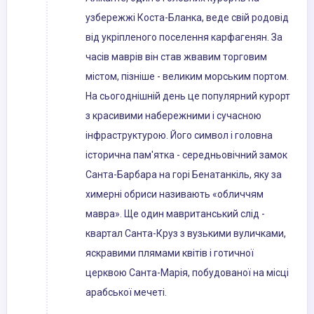
узбережжі Коста-Бланка, веде свій родовід
від укріпленого поселення карфагенян. За
часів маврів він став жвавим торговим
містом, пізніше - великим морським портом.
На сьогоднішній день це популярний курорт
з красивими набережними і сучасною
інфраструктурою. Його символ і головна
історична пам'ятка - середньовічний замок
Санта-Барбара на горі Бенатанкіль, яку за
химерні обриси називають «обличчям
мавра». Ще один мавританський слід -
квартал Санта-Круз з вузькими вуличками,
яскравими плямами квітів і готичної
церквою Санта-Марія, побудованої на місці
арабської мечеті.