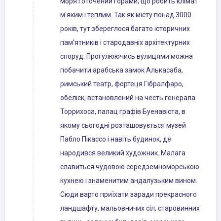
моря і оточений горами, що робить клімат
м'яким і теплим. Так як місту понад 3000
років, тут збереглося багато історичних
пам'ятників і стародавніх архітектурних
споруд. Прогулюючись вулицями можна
побачити арабська замок Алькасаба,
римський театр, фортеця Гібралфаро,
обеліск, встановлений на честь генерала
Торрихоса, палац графів Буенавіста, в
якому сьогодні розташовується музей
Пабло Пікассо і навіть будинок, де
народився великий художник. Малага
славиться чудовою середземноморською
кухнею і знаменитим андалузьким вином.
Сюди варто приїхати заради прекрасного
ландшафту, мальовничих сіл, старовинних