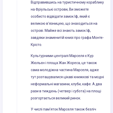
Відправившись на туристичному кораблику
на Фріульські острови, Ви зможете
особисто відвідати замок Іф, який є
великою в'язницею, що знаходиться на
острові. Майже всі знають замок Іф,
завдяки знаменитій книзі про графа Монте-
Крісто.
Культурними централі Марселя є Кур
Жюльєн і площа Жан Жореса, це також
сама молодіжна частина Марселя, адже
тут розташувалися цікаві книжкові та модні
неформальні магазини, клуби, кафе. А два
рази в тиждень (четвер і субота) на площі
розгортається великий ринок.
У числі пам'яток Марселя також безліч