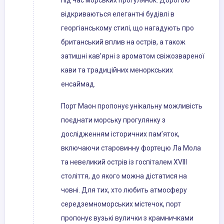
під час морських прогулянок. Дорогою
відкриваються елегантні будівлі в
георгіанському стилі, що нагадують про
британський вплив на острів, а також
затишні кав’ярні з ароматом свіжозвареної
кави та традиційних меноркських
енсаймад.
Порт Маон пропонує унікальну можливість
поєднати морську прогулянку з
дослідженням історичних пам’яток,
включаючи старовинну фортецю Ла Мола
та невеликий острів із госпіталем XVIII
століття, до якого можна дістатися на
човні. Для тих, хто любить атмосферу
середземноморських містечок, порт
пропонує вузькі вулички з крамничками