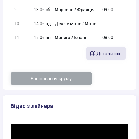
9
13.06 сб
Марсель / Франція
09:00
17:
10
14.06 нд
День в море / Море
11
15.06 пн
Малага / Іспанія
08:00
Детальніше
Бронювання круїзу
Відео з лайнера