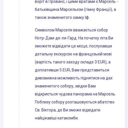
воріт в Прованс, і цими вратами є Марсель -
батьківщина Марсельєзи (гімну Франції), а
також знаменитого замку Іф.
Символом Марселя вважається собор
Нотр-Дам-де-ля-Гард. На початку літа Ви
зможете відвідати це місце, послухавши
детальну екскурсію на французькій мові
(вартість такого заходу складе 3 EUR), а
доплативши 5 EUR, Вам представиться
дивовижна можливість піднятися на дах
знаменитого собору, звідки Вам
відкриється чудова панорама на Марсель.
Поблизу собору розташовується абатство
Св. Віктора, де Ви зможе відвідати
найцікавіші катакомби.