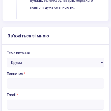
вулиць, зелених бульварів, морського
повітря і дуже смачною їжі.
Зв’яжіться зі мною
Тема питання
Повне імя
*
Email
*