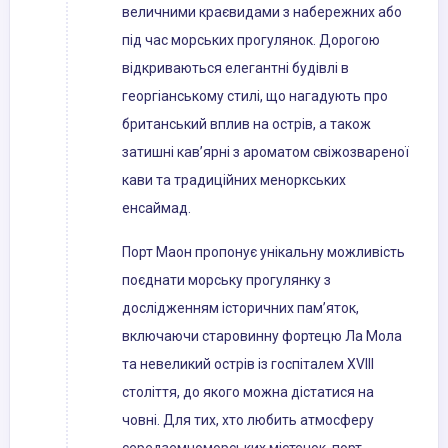
величними краєвидами з набережних або
під час морських прогулянок. Дорогою
відкриваються елегантні будівлі в
георгіанському стилі, що нагадують про
британський вплив на острів, а також
затишні кав’ярні з ароматом свіжозвареної
кави та традиційних меноркських
енсаймад.
Порт Маон пропонує унікальну можливість
поєднати морську прогулянку з
дослідженням історичних пам’яток,
включаючи старовинну фортецю Ла Мола
та невеликий острів із госпіталем XVIII
століття, до якого можна дістатися на
човні. Для тих, хто любить атмосферу