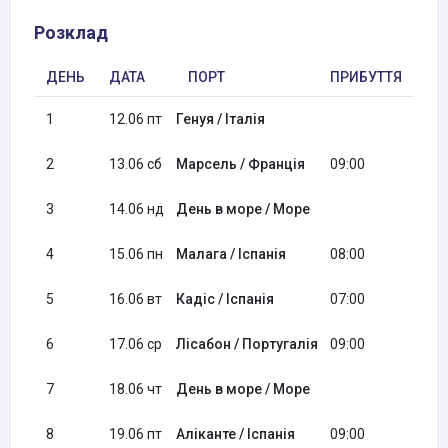
Розклад
ДЕНЬ
ДАТА
ПОРТ
ПРИБУТТЯ
ВІ
1
12.06 пт
Генуя / Італія
18:
2
13.06 сб
Марсель / Франція
09:00
17:
3
14.06 нд
День в море / Море
4
15.06 пн
Малага / Іспанія
08:00
18:
5
16.06 вт
Кадіс / Іспанія
07:00
17:
6
17.06 ср
Лісабон / Португалія
09:00
18:
7
18.06 чт
День в море / Море
8
19.06 пт
Аліканте / Іспанія
09:00
17: