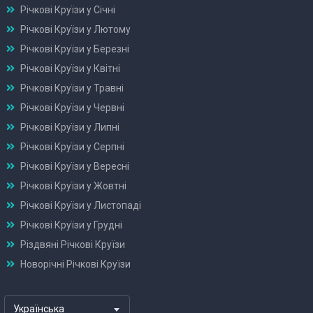
Річкові Круїзи у Січні
Річкові Круїзи у Лютому
Річкові Круїзи у Березні
Річкові Круїзи у Квітні
Річкові Круїзи у Травні
Річкові Круїзи у Червні
Річкові Круїзи у Липні
Річкові Круїзи у Серпні
Річкові Круїзи у Вересні
Річкові Круїзи у Жовтні
Річкові Круїзи у Листопаді
Річкові Круїзи у Грудні
Різдвяні Річкові Круїзи
Новорічні Річкові Круїзи
Українська