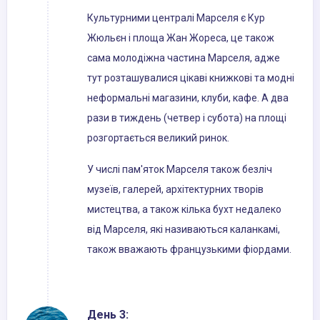
Культурними централі Марселя є Кур
Жюльєн і площа Жан Жореса, це також
сама молодіжна частина Марселя, адже
тут розташувалися цікаві книжкові та модні
неформальні магазини, клуби, кафе. А два
рази в тиждень (четвер і субота) на площі
розгортається великий ринок.
У числі пам'яток Марселя також безліч
музеїв, галерей, архітектурних творів
мистецтва, а також кілька бухт недалеко
від Марселя, які називаються каланкамі,
також вважають французькими фіордами.
День 3: