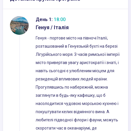
День 1:
18:00
Генуя / Італія
Генуя - портове місто на півночі Італії,
розташований в Генуезькій бухті на березі
Лігурійського моря. З часів римської імперії
місто привертав увагу аристократії і знаті, і
навіть сьогодні є улюбленим місцем для
резиденцій впливових людей країни.
Прогулявшись по набережній, можна
заглянути в будь-яку кафешку, що б
насолодитися чудовою морською кухнею і
покуштувати келих відмінного вина. А
любителі підводної флори і фауни, можуть
скоротати час в океанаріумі, де