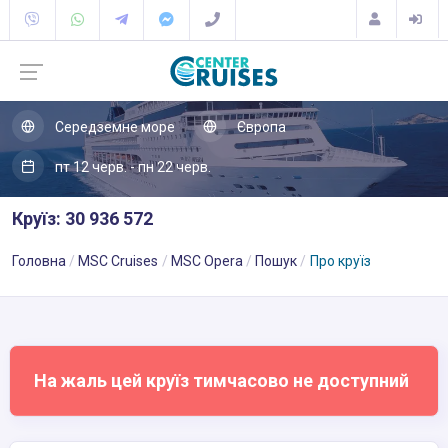
Середземне море
Європа
пт 12 черв. - пн 22 черв.
Круїз: 30 936 572
Головна
MSC Cruises
MSC Opera
Пошук
Про круїз
На жаль цей круїз тимчасово не доступний