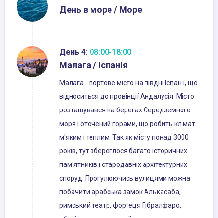
День в море / Море
День 4:
08:00-18:00
Малага / Іспанія
Малага - портове місто на півдні Іспанії, що
відноситься до провінції Андалусія. Місто
розташувався на берегах Середземного
моря і оточений горами, що робить клімат
м'яким і теплим. Так як місту понад 3000
років, тут збереглося багато історичних
пам'ятників і стародавніх архітектурних
споруд. Прогулюючись вулицями можна
побачити арабська замок Алькасаба,
римський театр, фортеця Гібралфаро,