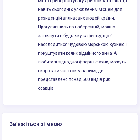
місто привертав увагу аристократії і знаті, і
навіть сьогодні є улюбленим місцем для
резиденцій впливових людей країни.
Прогулявшись по набережній, можна
заглянути в будь-яку кафешку, що б
насолодитися чудовою морською кухнею і
покуштувати келих відмінного вина. А
любителі підводної флори і фауни, можуть
скоротати час в океанаріумі, де
представлено понад 500 видів риб і
ссавців.
Зв’яжіться зі мною