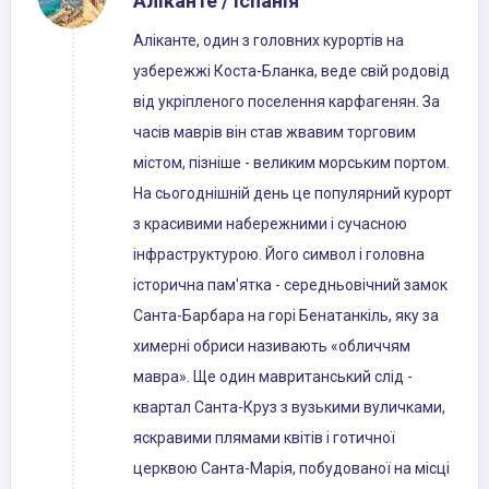
Аліканте / Іспанія
Аліканте, один з головних курортів на
узбережжі Коста-Бланка, веде свій родовід
від укріпленого поселення карфагенян. За
часів маврів він став жвавим торговим
містом, пізніше - великим морським портом.
На сьогоднішній день це популярний курорт
з красивими набережними і сучасною
інфраструктурою. Його символ і головна
історична пам'ятка - середньовічний замок
Санта-Барбара на горі Бенатанкіль, яку за
химерні обриси називають «обличчям
мавра». Ще один мавританський слід -
квартал Санта-Круз з вузькими вуличками,
яскравими плямами квітів і готичної
церквою Санта-Марія, побудованої на місці