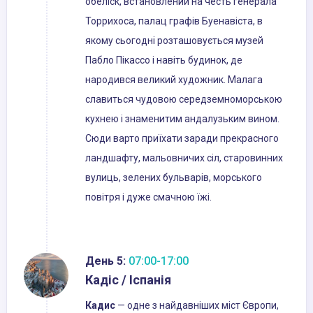
обеліск, встановлений на честь генерала
Торрихоса, палац графів Буенавіста, в
якому сьогодні розташовується музей
Пабло Пікассо і навіть будинок, де
народився великий художник. Малага
славиться чудовою середземноморською
кухнею і знаменитим андалузьким вином.
Сюди варто приїхати заради прекрасного
ландшафту, мальовничих сіл, старовинних
вулиць, зелених бульварів, морського
повітря і дуже смачною їжі.
День 5:
07:00-17:00
Кадіс / Іспанія
Кадис
— одне з найдавніших міст Європи,