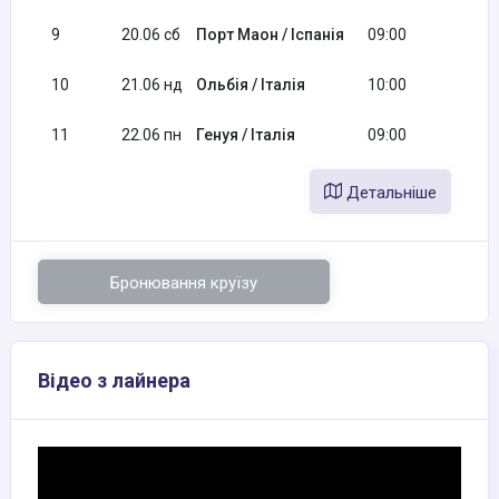
9
20.06 сб
Порт Маон / Іспанія
09:00
16:
10
21.06 нд
Ольбія / Італія
10:00
19:
11
22.06 пн
Генуя / Італія
09:00
Детальніше
Бронювання круїзу
Відео з лайнера