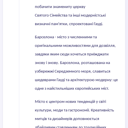
побачити знамениту церкву
Святого Сімейства та інші модерністські
визначні пам'ятки, спроектовані Гауді.
Барселона - місто з численними та
оригінальними можливостями для дозвілля,
завдяки яким сюди хочеться приїжджати
знову і знову. Барселона, розташована на
узбережжі Середземного моря, славиться
шедеврами Гауді та архітектурою модерну: це
одне з найстильніших європейських міст.
Місто є центром нових тенденцій у світі
культури, моди та гастрономії. Креативність
митців та дизайнерів доповнюється
дбайливим ставленням до традиційних