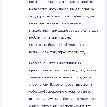
Космополітична та міжнародна атмосфера
міста робить його улюбленим для багатьох
людей у всьому світі. Місто особливо відоме
своєю архітектурою та мистецтвом –
мандрівники приїжджають з усього світу, щоб
побачити знамениту церкву
Святого Сімейства та інші модерністські
визначні пам'ятки, спроектовані Гауді.
Барселона - місто з численними та
оригінальними можливостями для дозвілля,
завдяки яким сюди хочеться приїжджати
знову і знову. Барселона, розташована на
узбережжі Середземного моря, славиться
шедеврами Гауді та архітектурою модерну: це
одне з найстильніших європейських міст.