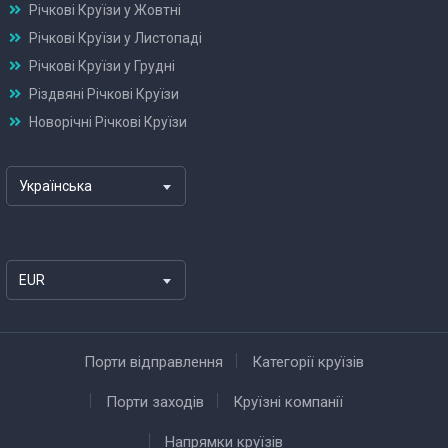
Річкові Круїзи у Жовтні
Річкові Круїзи у Листопаді
Річкові Круїзи у Грудні
Різдвяні Річкові Круїзи
Новорічні Річкові Круїзи
Українська
EUR
Порти відправлення
Категорії круїзів
Порти заходів
Круїзні компанії
Напрямки круїзів