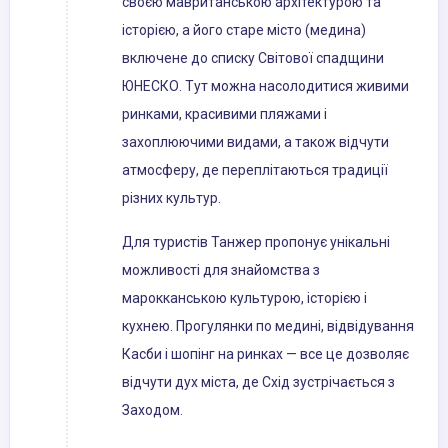
своєю мавританською архітектурою та
історією, а його старе місто (медина)
включене до списку Світової спадщини
ЮНЕСКО. Тут можна насолодитися живими
ринками, красивими пляжами і
захоплюючими видами, а також відчути
атмосферу, де переплітаються традиції
різних культур.
Для туристів Танжер пропонує унікальні
можливості для знайомства з
марокканською культурою, історією і
кухнею. Прогулянки по медині, відвідування
Касби і шопінг на ринках — все це дозволяє
відчути дух міста, де Схід зустрічається з
Заходом.