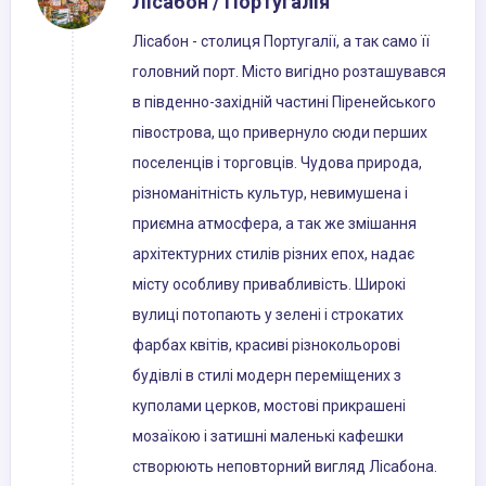
Лісабон / Португалія
Лісабон - столиця Португалії, а так само її
головний порт. Місто вигідно розташувався
в південно-західній частині Піренейського
півострова, що привернуло сюди перших
поселенців і торговців. Чудова природа,
різноманітність культур, невимушена і
приємна атмосфера, а так же змішання
архітектурних стилів різних епох, надає
місту особливу привабливість. Широкі
вулиці потопають у зелені і строкатих
фарбах квітів, красиві різнокольорові
будівлі в стилі модерн переміщених з
куполами церков, мостові прикрашені
мозаїкою і затишні маленькі кафешки
створюють неповторний вигляд Лісабона.