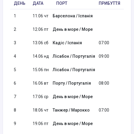
ДЕНЬ
ДАТА
ПОРТ
ПРИБУТТЯ
ВІ
1
11.06 чт
Барселона / Іспанія
17:
2
12.06 пт
День в море / Море
3
13.06 сб
Кадіс / Іспанія
07:00
17:
4
14.06 нд
Лісабон / Португалія
09:00
5
15.06 пн
Лісабон / Португалія
18:
6
16.06 вт
Порту / Португалія
08:00
18:
7
17.06 ср
День в море / Море
8
18.06 чт
Танжер / Марокко
07:00
18:
9
19.06 пт
День в море / Море