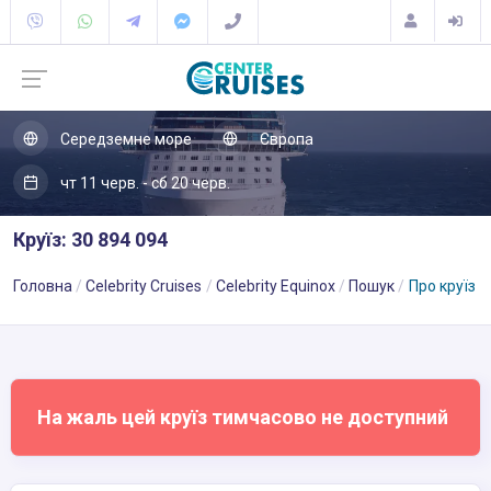
Середземне море
Європа
чт 11 черв. - сб 20 черв.
Круїз: 30 894 094
Головна
Celebrity Cruises
Celebrity Equinox
Пошук
Про круїз
На жаль цей круїз тимчасово не доступний