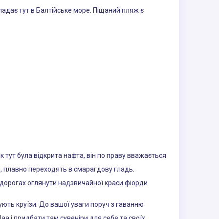
впадає тут в Балтійське море. Піщаний пляж є
як тут була відкрита нафта, він по праву вважається
, плавно переходять в смарагдову гладь.
 дорогах оглянути надзвичайної краси фіорди.
тують круїзи. До вашої уваги поруч з гаванню
a і придбати там сувеніри для себе та своїх