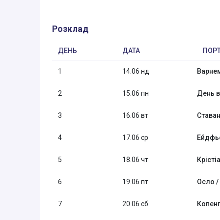
Розклад
ДЕНЬ
ДАТА
ПОР
1
14.06 нд
Варне
2
15.06 пн
День в
3
16.06 вт
Ставан
4
17.06 ср
Ейдфьо
5
18.06 чт
Крісті
6
19.06 пт
Осло /
7
20.06 сб
Копенг