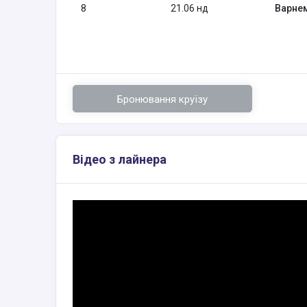
8
21.06 нд
Варне
Бронювання круїзу
Відео з лайнера