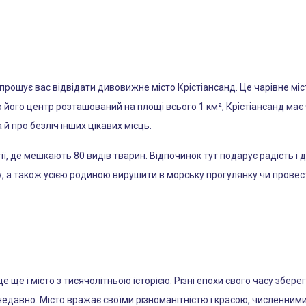
рошує вас відвідати дивовижне місто Крістіансанд. Це чарівне міст
що його центр розташований на площі всього 1 км², Крістіансанд ма
 й про безліч інших цікавих місць.
ї, де мешкають 80 видів тварин. Відпочинок тут подарує радість і д
ку, а також усією родиною вирушити в морську прогулянку чи прове
це ще і місто з тисячолітньою історією. Різні епохи свого часу збере
недавно. Місто вражає своїми різноманітністю і красою, численним