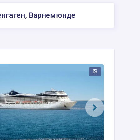
пенгаген, Варнемюнде