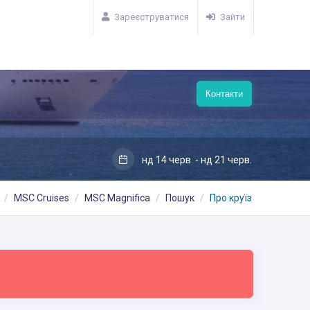
Зареєструватися
Зайти
Контакти
нд 14 черв. - нд 21 черв.
MSC Cruises
MSC Magnifica
Пошук
Про круїз