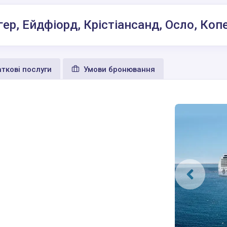
ер, Ейдфіорд, Крістіансанд, Осло, Ко
ткові послуги
Умови бронювання