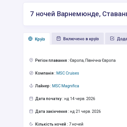
7 ночей Варнемюнде, Ставанг
Включено в круїз
Дода
Круїз
Регіон плавання :
Європа, Північна Європа
Компанія :
MSC Cruises
Лайнер :
MSC Magnifica
Дата початку :
нд 14 черв. 2026
Дата закінчення :
нд 21 черв. 2026
Кількість ночей :
7 ночей