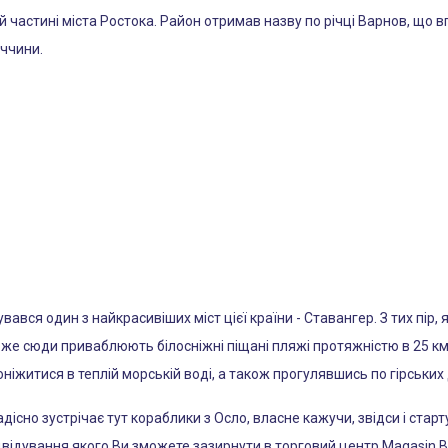
ій частині міста Ростока. Район отримав назву по річці Варнов, що 
ччини.
ався один з найкрасивіших міст цієї країни - Ставангер. З тих пір, 
 же сюди приваблюють білосніжні піщані пляжі протяжністю в 25 км
іжитися в теплій морській воді, а також прогулявшись по гірських
радісно зустрічає тут кораблики з Осло, власне кажучи, звідси і стар
відування якого Ви зможете зазирнути в торговий центр Magasin Bla