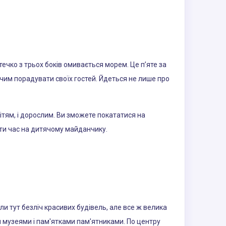
ечко з трьох боків омивається морем. Це п’яте за
є чим порадувати своїх гостей. Йдеться не лише про
ітям, і дорослим. Ви зможете покататися на
сти час на дитячому майданчику.
гли тут безліч красивих будівель, але все ж велика
и музеями і пам'ятками пам'ятниками. По центру