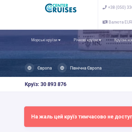
+38 (050) 3
Валюта EU
Морські круїзи
Річкові круїзи
Круїзні к
Європа
Північна Європа
Круїз: 30 893 876
На жаль цей круїз тимчасово не досту