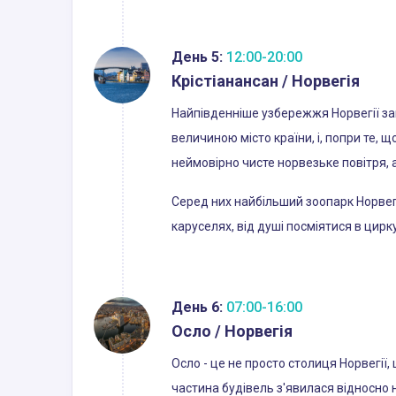
День 5:
12:00-20:00
Крістіанансан / Норвегія
Найпівденніше узбережжя Норвегії зап
величиною місто країни, і, попри те, 
неймовірно чисте норвезьке повітря, а
Серед них найбільший зоопарк Норвегі
каруселях, від душі посміятися в цир
День 6:
07:00-16:00
Осло / Норвегія
Осло - це не просто столиця Норвегії, 
частина будівель з'явилася відносно 