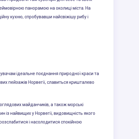
 неймовірною панорамою на околиці міста. На
йну кухню, спробувавши найсвіжішу рибу і
ідувачам ідеальне поєднання природної краси та
вих пейзажів Норвегії, славиться кришталево
оглядових майданчиків, а також морські
н із найвищих у Норвегії, видовищність якого
 розслабитися і насолодитися спокійною