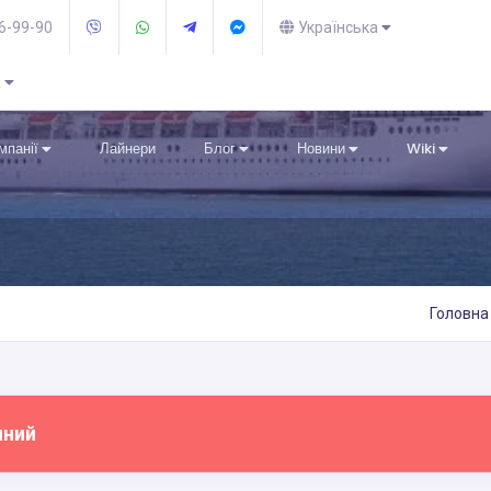
36-99-90
Українська
R
омпанії
Лайнери
Блог
Новини
Wiki
Головна
пний