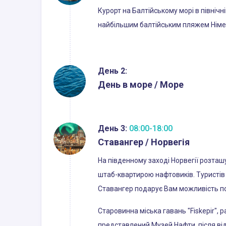
Курорт на Балтійському морі в північн
найбільшим балтійським пляжем Німе
День 2:
День в море / Море
День 3:
08:00-18:00
Ставангер / Норвегія
На південному заході Норвегії розташув
штаб-квартирою нафтовиків. Туристів
Ставангер подарує Вам можливість пон
Старовинна міська гавань "Fiskepir", 
представлений Музей Нафти, після від