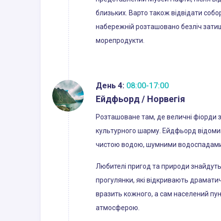
близьких. Варто також відвідати собо
набережній розташовано безліч затиш
морепродукти.
День 4:
08:00-17:00
Ейдфьорд / Норвегія
Розташоване там, де величні фіорди з
культурного шарму. Ейдфьорд відомий
чистою водою, шумними водоспадами
Любителі пригод та природи знайдуть
прогулянки, які відкривають драматич
вразить кожного, а сам населений пу
атмосферою.