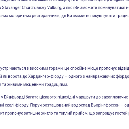
р Stavanger Church, вежу Valburg, з якої Ви зможете помилуватися
них колоритних ресторанчиків, де Ви зможете покуштувати традиці
устрічаються з високими горами, це спокійне місце пропонує відв
 як ворота до Хардангер-фіорду — одного з найвражаючих фіордо
 та живими місцевими традиціями.
 у Ейдфьорді багато цікавого: пішохідні маршрути до захоплюючих 
ні скелі фіорду. Поруч розташований водоспад Вьорінгфоссен — оди
нкт пропонує затишне житло та теплий прийом, що запрошує гостей