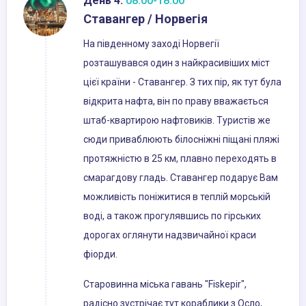
День 4:
08:00-18:00
Ставангер / Норвегія
На південному заході Норвегії
розташувався один з найкрасивіших міст
цієї країни - Ставангер. З тих пір, як тут була
відкрита нафта, він по праву вважається
штаб-квартирою нафтовиків. Туристів же
сюди приваблюють білосніжні піщані пляжі
протяжністю в 25 км, плавно переходять в
смарагдову гладь. Ставангер подарує Вам
можливість поніжитися в теплій морській
воді, а також прогулявшись по гірських
дорогах оглянути надзвичайної краси
фіорди.
Старовинна міська гавань "Fiskepir",
радісно зустрічає тут кораблики з Осло,