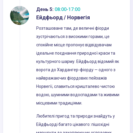
День 5:
08:00-17:00
Ейдфьорд / Норвегія
Розташоване там, де величні фіорди
зустрічаються з високими горами, це
спокійне місце пропонує відвідувачам
ідеальне поєднання природної краси та
культурного шарму. Ейдфьорд відомий як
ворота до Хардангер-фіорду — одного з
найвражаючих фіордових пейзажів
Норвегії, славиться кришталево чистою
водою, шумними водоспадами та живими
місцевими традиціями.
Любителі пригод та природи знайдуть у
Ейдфьорді багато цікавого: пішохідні
маршрути до захоплюючих оглядових