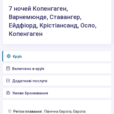
7 ночей Копенгаген,
Варнемюнде, Ставангер,
Ейдфіорд, Крістіансанд, Осло,
Копенгаген
Круїз
Включено в круїз
Додаткові послуги
Умови бронювання
Регіон плавання :
Північна Європа, Європа