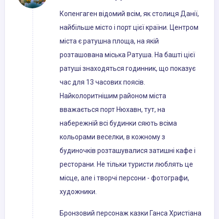
Копенгаген відомий всім, як столиця Данії,
найбільше місто і порт цієї країни. Центром
міста є ратушна площа, на якій
розташована міська Ратуша. На башті цієї
ратуші знаходяться годинник, що показує
час для 13 часових поясів.
Найколоритнішим районом міста
вважається порт Нюхавн, тут, на
набережній всі будинки сяють всіма
кольорами веселки, в кожному з
будиночків розташувалися затишні кафе і
ресторани. Не тільки туристи люблять це
місце, але і творчі персони - фотографи,
художники.
Бронзовий персонаж казки Ганса Христіана