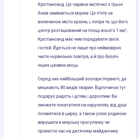
Крістіансанд. Це чарівне містечко з трьох
боків омивається морем. Це п’яте за
величиною місто країни, і, попри те, що його
центр розташований на площі всього 1 км²,
Крістіансанд має чим порадувати своїх
гостей. Йдеться не лише про неймовірно
чисте норвезьке повітря, а й про безліч
інших цікавих місць.
Серед них найбільший зоопарк Норвегії, де
мешкають 80 видів тварин. Відпочинок тут
подарує радість і дітям, і дорослим. Ви
зможете покататися на каруселях, від душі
посміятися в цирку, а також усією родиною
вирушити в морську прогулянку чи
провести час на дитячому майданчику.