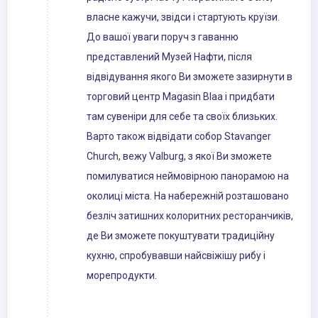
власне кажучи, звідси і стартують круїзи.
До вашої уваги поруч з гаванню
представлений Музей Нафти, після
відвідування якого Ви зможете зазирнути в
торговий центр Magasin Blaa і придбати
там сувеніри для себе та своїх близьких.
Варто також відвідати собор Stavanger
Church, вежу Valburg, з якої Ви зможете
помилуватися неймовірною панорамою на
околиці міста. На набережній розташовано
безліч затишних колоритних ресторанчиків,
де Ви зможете покуштувати традиційну
кухню, спробувавши найсвіжішу рибу і
морепродукти.