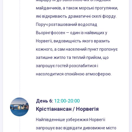
майданчиків, а також морські прогулянки,
які відкривають драматичні скелі фіорду.
Поруч розташований водоспад
Вьорінгфоссен — один із найвищих у
Норвегії, видовищність якого вразить
кожного, а сам населений пункт пропонує
затишне житло та теплий прийом, що
запрошує гостей розслабитися і
насолодитися спокійною атмосферою.
День 6:
12:00-20:00
Крістіанансан / Норвегія
Найпівденніше узбережжя Норвегії
запрошує вас відвідати дивовижне місто