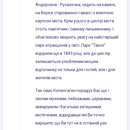
Андерсена - Русалочка, сидить на камені,
на березі старовинної гавані і є візитною
карткою міста. Крім усього в центрі міста
стоїть пам'ятник і самому письменнику. І
обов'язково зверніть увагу на найстаріший
парк атракціонів у світі. Парк "Тіволі"
відкрили ще в 1843 році, але до цих пір
залишається улюбленим місцем
відпочинку не тільки для гостей, але і для
жителів міста.
Так само Копенгаген порадує Вас ще і
своїми музеями, пейзажами, церквами,
акваріумом і багатьма затишними
містечками, відвідавши які Ви точно
вирішите, що Ви тут не в останній раз.