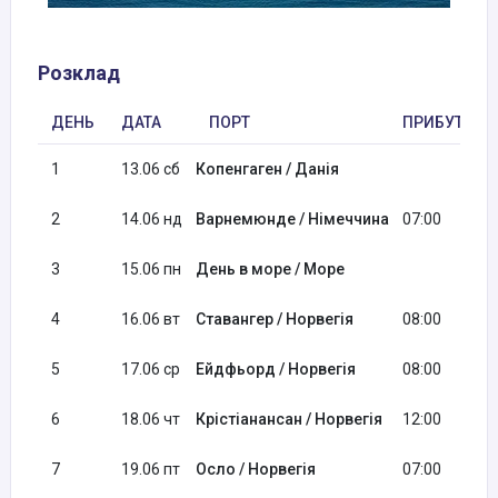
Розклад
ДЕНЬ
ДАТА
ПОРТ
ПРИБУТТЯ
1
13.06 сб
Копенгаген / Данія
2
14.06 нд
Варнемюнде / Німеччина
07:00
3
15.06 пн
День в море / Море
4
16.06 вт
Ставангер / Норвегія
08:00
5
17.06 ср
Ейдфьорд / Норвегія
08:00
6
18.06 чт
Крістіанансан / Норвегія
12:00
7
19.06 пт
Осло / Норвегія
07:00