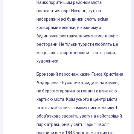
Найколоритнішим районом міста
вважається порт Нюхавн, тут, на
набережній всі будинки сяють всіма
кольорами веселки, в кожному з
будиночків розташувалися затишні кафе і
ресторани. Не тільки туристи люблять це
місце, але і творчі персони - фотографи,
художники.
Бронзовий персонаж казки Ганса Христіана
Андерсена - Русалочка, сидить на камені,
на березі старовинної гавані і є візитною
карткою міста. Крім усього в центрі міста
стоїть пам'ятник і самому письменнику. І
обов'язково зверніть увагу на найстаріший
парк атракціонів у світі. Парк "Тіволі"
відкрили ще в 1843 році, але до цих пір