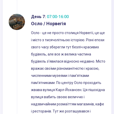
День 7:
07:00-16:00
Осло / Норвегія
Осло - це не просто столиця Норвегії, це ще
і місто з тисячолітньою історією. Різні епохи
свого часу зберегли тут безліч красивих
будівель, але все ж велика частина
будівель з'явилася відносно недавно. Місто
вражає своїми різноманітністю і красою,
численними музеями і пам'ятками
пам'ятниками. По центру Осло проходить
жвава вулиця Карл-Йохансен. Ця пішохідна
вулиця вабить своєю величчю і
надзвичайним розмаїттям магазинів, кафе
і ресторанів. Тут же розташувався і