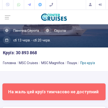
Північна Європа
Європа
сб 13 черв. - сб 20 черв.
Круїз: 30 893 868
Головна
MSC Cruises
MSC Magnifica
Пошук
Про круїз
На жаль цей круїз тимчасово не доступний