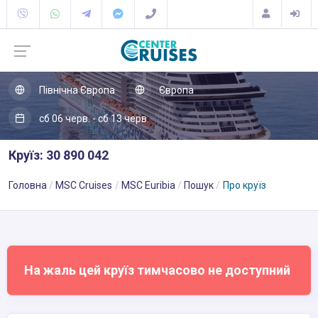
Північна Європа
Європа
сб 06 черв. - сб 13 черв.
Круїз: 30 890 042
Головна
MSC Cruises
MSC Euribia
Пошук
Про круїз
На жаль цей круїз тимчасово не доступний