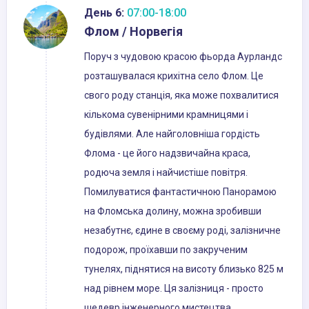
День 6:
07:00-18:00
Флом / Норвегія
Поруч з чудовою красою фьорда Аурландс
розташувалася крихітна село Флом. Це
свого роду станція, яка може похвалитися
кількома сувенірними крамницями і
будівлями. Але найголовніша гордість
Флома - це його надзвичайна краса,
родюча земля і найчистіше повітря.
Помилуватися фантастичною Панорамою
на Фломська долину, можна зробивши
незабутнє, єдине в своєму роді, залізничне
подорож, проїхавши по закрученим
тунелях, піднятися на висоту близько 825 м
над рівнем море. Ця залізниця - просто
шедевр інженерного мистецтва.