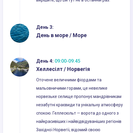
вирішите, що Ви тут не в останній раз.
День 3:
День в море / Море
День 4:
09:00-09:45
Хеллесілт / Норвегія
Оточене величними фіордами та
мальовничими горами, це невелике
норвезьке селище пропонує мандрівникам
незабутні краєвиди та унікальну атмосферу
спокою. Геллесюльт — ворота до одного з
найкрасивіших і найвідвідуваніших регіонів
Західної Норвегії, відомий своєю