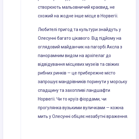
створюють мальовничий краєвид, не
схожий на жодне інше місце в Норвегії.
Любителі пригод та культури знайдуть у
Олесунні багато цікавого. Від підйому на
оглядовий майданчик на пагорбі Аксла з
панорамним видом на архіпелаг до
відвідування місцевих музеїв та свіжих
рибних ринків — це прибережне місто
запрошує мандрівників поринути у морську
спадщину та захопливі ландшафти
Норвегії. Чи то круїз фіордами, чи
прогулянка вузькими вуличками — кожна
мить у Олесунні обіцяє незабутні враження.