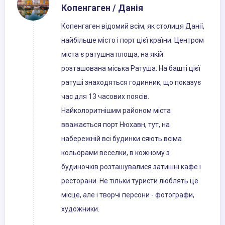
Копенгаген / Данія
Копенгаген відомий всім, як столиця Данії,
найбільше місто і порт цієї країни. Центром
міста є ратушна площа, на якій
розташована міська Ратуша. На башті цієї
ратуші знаходяться годинник, що показує
час для 13 часових поясів.
Найколоритнішим районом міста
вважається порт Нюхавн, тут, на
набережній всі будинки сяють всіма
кольорами веселки, в кожному з
будиночків розташувалися затишні кафе і
ресторани. Не тільки туристи люблять це
місце, але і творчі персони - фотографи,
художники.