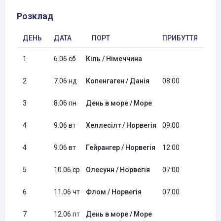
Розклад
ДЕНЬ
ДАТА
ПОРТ
ПРИБУТТЯ
ВІ
1
6.06 сб
Кіль / Німеччина
19:
2
7.06 нд
Копенгаген / Данія
08:00
18:
3
8.06 пн
День в море / Море
4
9.06 вт
Хеллесілт / Норвегія
09:00
09:
4
9.06 вт
Гейрангер / Норвегія
12:00
21:
5
10.06 ср
Олесунн / Норвегія
07:00
17:
6
11.06 чт
Флом / Норвегія
07:00
18:
7
12.06 пт
День в море / Море