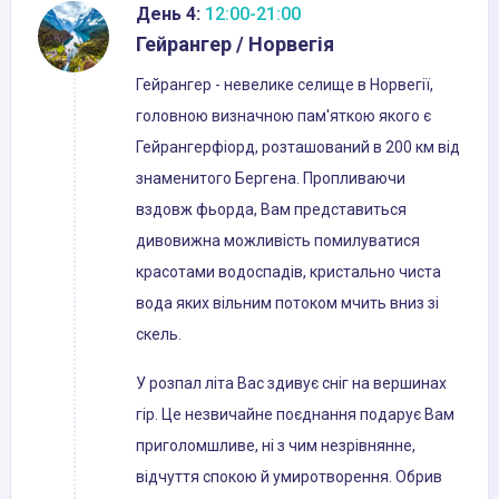
День 4:
12:00-21:00
Гейрангер / Норвегія
Гейрангер - невелике селище в Норвегії,
головною визначною пам'яткою якого є
Гейрангерфіорд, розташований в 200 км від
знаменитого Бергена. Пропливаючи
вздовж фьорда, Вам представиться
дивовижна можливість помилуватися
красотами водоспадів, кристально чиста
вода яких вільним потоком мчить вниз зі
скель.
У розпал літа Вас здивує сніг на вершинах
гір. Це незвичайне поєднання подарує Вам
приголомшливе, ні з чим незрівнянне,
відчуття спокою й умиротворення. Обрив