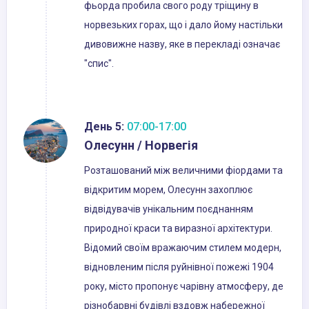
фьорда пробила свого роду тріщину в
норвезьких горах, що і дало йому настільки
дивовижне назву, яке в перекладі означає
"спис".
День 5:
07:00-17:00
Олесунн / Норвегія
Розташований між величними фіордами та
відкритим морем, Олесунн захоплює
відвідувачів унікальним поєднанням
природної краси та виразної архітектури.
Відомий своїм вражаючим стилем модерн,
відновленим після руйнівної пожежі 1904
року, місто пропонує чарівну атмосферу, де
різнобарвні будівлі вздовж набережної