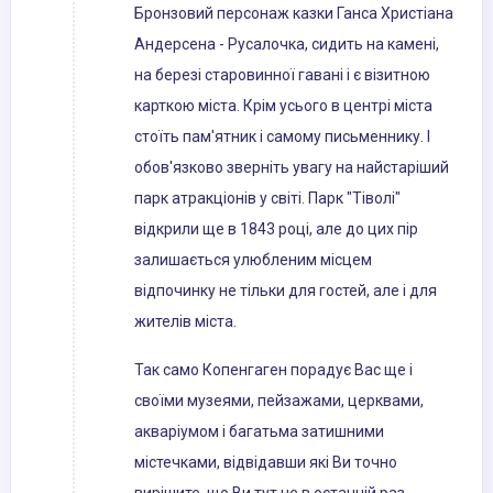
Бронзовий персонаж казки Ганса Христіана
Андерсена - Русалочка, сидить на камені,
на березі старовинної гавані і є візитною
карткою міста. Крім усього в центрі міста
стоїть пам'ятник і самому письменнику. І
обов'язково зверніть увагу на найстаріший
парк атракціонів у світі. Парк "Тіволі"
відкрили ще в 1843 році, але до цих пір
залишається улюбленим місцем
відпочинку не тільки для гостей, але і для
жителів міста.
Так само Копенгаген порадує Вас ще і
своїми музеями, пейзажами, церквами,
акваріумом і багатьма затишними
містечками, відвідавши які Ви точно