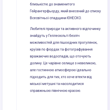
близькістю до знаменитого
Гейрангерфьорду, який внесений до списку
Всесвітньої спадщини ЮНЕСКО.
Любителі природи та активного відпочинку
знайдуть у Геллесюльті безліч
можливостей для пішохідних прогулянок,
круїзів по фіордах та фотографування
вражаючих водоспадів, що оточують
долину. Це чарівне селище з невеликою,
але гостинною атмосферою ідеально
підходить для тих, хто хоче втекти від
міської метушні та насолодитися
справжньою північною красою.