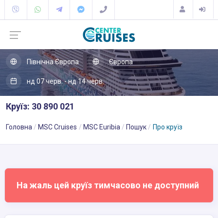
Північна Європа
Європа
нд 07 черв. - нд 14 черв.
Круїз: 30 890 021
Головна
MSC Cruises
MSC Euribia
Пошук
Про круїз
На жаль цей круїз тимчасово не доступний