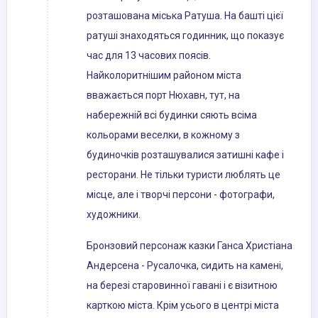
розташована міська Ратуша. На башті цієї
ратуші знаходяться годинник, що показує
час для 13 часових поясів.
Найколоритнішим районом міста
вважається порт Нюхавн, тут, на
набережній всі будинки сяють всіма
кольорами веселки, в кожному з
будиночків розташувалися затишні кафе і
ресторани. Не тільки туристи люблять це
місце, але і творчі персони - фотографи,
художники.
Бронзовий персонаж казки Ганса Христіана
Андерсена - Русалочка, сидить на камені,
на березі старовинної гавані і є візитною
карткою міста. Крім усього в центрі міста