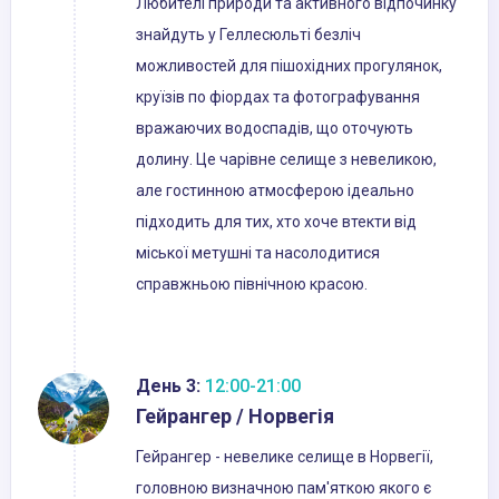
Любителі природи та активного відпочинку
знайдуть у Геллесюльті безліч
можливостей для пішохідних прогулянок,
круїзів по фіордах та фотографування
вражаючих водоспадів, що оточують
долину. Це чарівне селище з невеликою,
але гостинною атмосферою ідеально
підходить для тих, хто хоче втекти від
міської метушні та насолодитися
справжньою північною красою.
День 3:
12:00-21:00
Гейрангер / Норвегія
Гейрангер - невелике селище в Норвегії,
головною визначною пам'яткою якого є