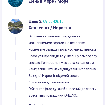
День в море / Море
День 3:
09:00-09:45
Хеллесілт / Норвегія
Оточене величними фіордами та
мальовничими горами, це невелике
норвезьке селище пропонує мандрівникам
незабутні краєвиди та унікальну атмосферу
спокою. Геллесюльт — ворота до одного з
найкрасивіших і найвідвідуваніших регіонів
Західної Норвегії, відомий своєю
близькістю до знаменитого
Гейрангерфьорду, який внесений до списку
Всесвітньої спадщини ЮНЕСКО.