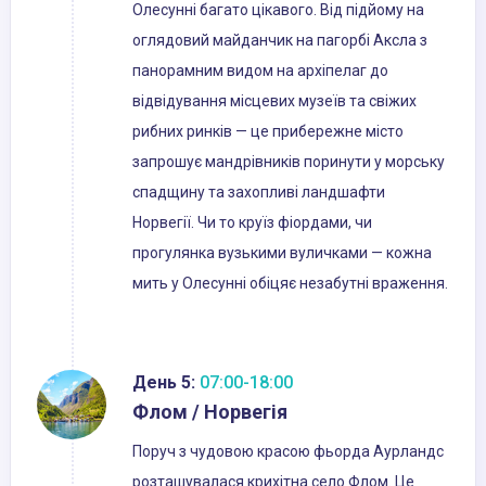
Олесунні багато цікавого. Від підйому на
оглядовий майданчик на пагорбі Аксла з
панорамним видом на архіпелаг до
відвідування місцевих музеїв та свіжих
рибних ринків — це прибережне місто
запрошує мандрівників поринути у морську
спадщину та захопливі ландшафти
Норвегії. Чи то круїз фіордами, чи
прогулянка вузькими вуличками — кожна
мить у Олесунні обіцяє незабутні враження.
День 5:
07:00-18:00
Флом / Норвегія
Поруч з чудовою красою фьорда Аурландс
розташувалася крихітна село Флом. Це