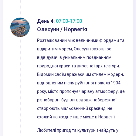
День 4:
07:00-17:00
Олесунн / Норвегія
Розташований між величними фіордами та
відкритим морем, Олесунн захоплює
відвідувачів унікальним поєднанням
природної краси та виразної архітектури.
Відомий своїм вражаючим стилем модерн,
відновленим після руйнівної пожежі 1904
року, місто пропонує чарівну атмосферу, де
різнобарвні будівлі вздовж набережної
створюють мальовничий краєвид, не
схожий на жодне інше місце в Норвегії.
Любителі пригод та культури знайдуть у