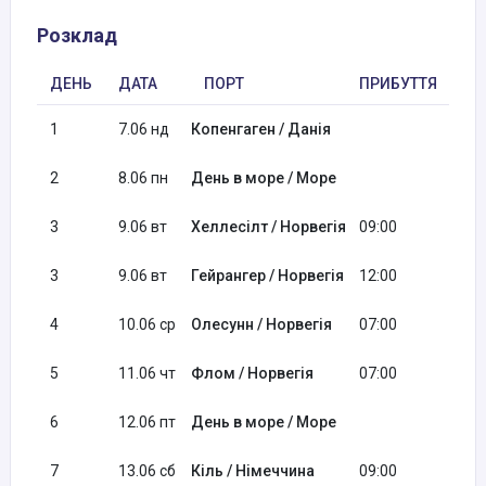
Розклад
ДЕНЬ
ДАТА
ПОРТ
ПРИБУТТЯ
ВІ
1
7.06 нд
Копенгаген / Данія
18:
2
8.06 пн
День в море / Море
3
9.06 вт
Хеллесілт / Норвегія
09:00
09:
3
9.06 вт
Гейрангер / Норвегія
12:00
21:
4
10.06 ср
Олесунн / Норвегія
07:00
17:
5
11.06 чт
Флом / Норвегія
07:00
18:
6
12.06 пт
День в море / Море
7
13.06 сб
Кіль / Німеччина
09:00
19: