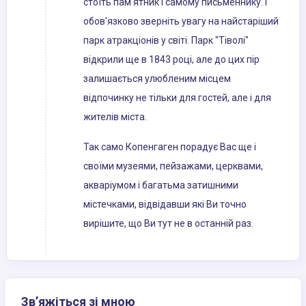
стоїть пам'ятник і самому письменнику. І
обов'язково зверніть увагу на найстаріший
парк атракціонів у світі. Парк "Тіволі"
відкрили ще в 1843 році, але до цих пір
залишається улюбленим місцем
відпочинку не тільки для гостей, але і для
жителів міста.
Так само Копенгаген порадує Вас ще і
своїми музеями, пейзажами, церквами,
акваріумом і багатьма затишними
містечками, відвідавши які Ви точно
вирішите, що Ви тут не в останній раз.
Зв’яжіться зі мною