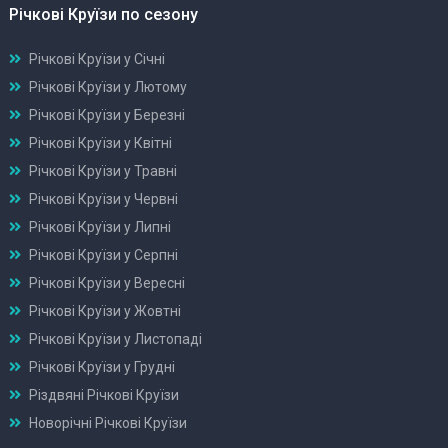
Річкові Круїзи по сезону
Річкові Круїзи у Січні
Річкові Круїзи у Лютому
Річкові Круїзи у Березні
Річкові Круїзи у Квітні
Річкові Круїзи у Травні
Річкові Круїзи у Червні
Річкові Круїзи у Липні
Річкові Круїзи у Серпні
Річкові Круїзи у Вересні
Річкові Круїзи у Жовтні
Річкові Круїзи у Листопаді
Річкові Круїзи у Грудні
Різдвяні Річкові Круїзи
Новорічні Річкові Круїзи