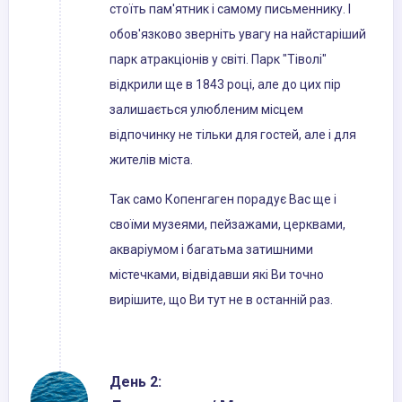
стоїть пам'ятник і самому письменнику. І
обов'язково зверніть увагу на найстаріший
парк атракціонів у світі. Парк "Тіволі"
відкрили ще в 1843 році, але до цих пір
залишається улюбленим місцем
відпочинку не тільки для гостей, але і для
жителів міста.
Так само Копенгаген порадує Вас ще і
своїми музеями, пейзажами, церквами,
акваріумом і багатьма затишними
містечками, відвідавши які Ви точно
вирішите, що Ви тут не в останній раз.
День 2: