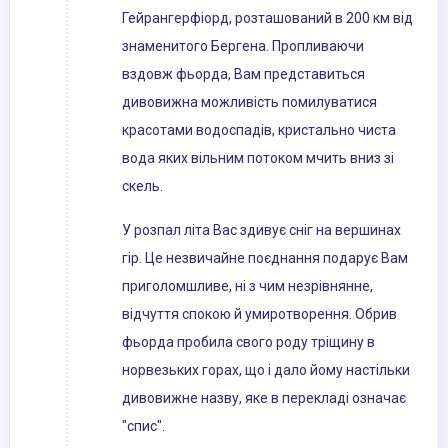
Гейрангерфіорд, розташований в 200 км від
знаменитого Бергена. Пропливаючи
вздовж фьорда, Вам представиться
дивовижна можливість помилуватися
красотами водоспадів, кристально чиста
вода яких вільним потоком мчить вниз зі
скель.
У розпал літа Вас здивує сніг на вершинах
гір. Це незвичайне поєднання подарує Вам
приголомшливе, ні з чим незрівнянне,
відчуття спокою й умиротворення. Обрив
фьорда пробила свого роду тріщину в
норвезьких горах, що і дало йому настільки
дивовижне назву, яке в перекладі означає
"спис".