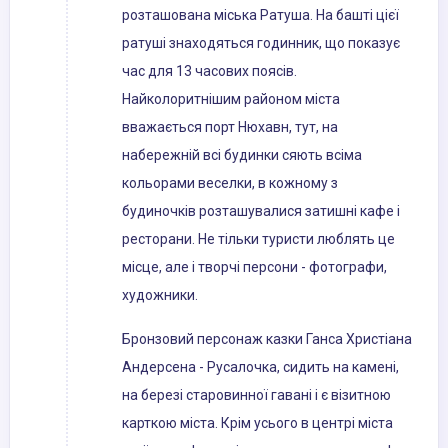
розташована міська Ратуша. На башті цієї
ратуші знаходяться годинник, що показує
час для 13 часових поясів.
Найколоритнішим районом міста
вважається порт Нюхавн, тут, на
набережній всі будинки сяють всіма
кольорами веселки, в кожному з
будиночків розташувалися затишні кафе і
ресторани. Не тільки туристи люблять це
місце, але і творчі персони - фотографи,
художники.
Бронзовий персонаж казки Ганса Христіана
Андерсена - Русалочка, сидить на камені,
на березі старовинної гавані і є візитною
карткою міста. Крім усього в центрі міста