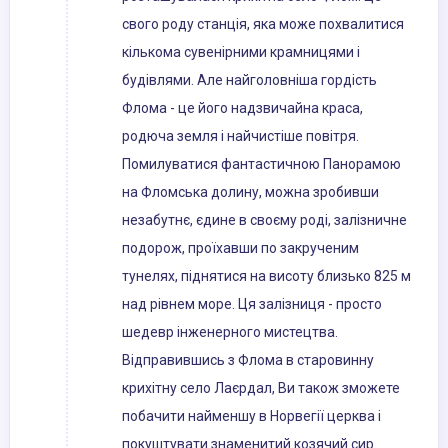
свого роду станція, яка може похвалитися
кількома сувенірними крамницями і
будівлями. Але найголовніша гордість
Флома - це його надзвичайна краса,
родюча земля і найчистіше повітря.
Помилуватися фантастичною Панорамою
на Фломська долину, можна зробивши
незабутнє, єдине в своєму роді, залізничне
подорож, проїхавши по закрученим
тунелях, піднятися на висоту близько 825 м
над рівнем море. Ця залізниця - просто
шедевр інженерного мистецтва.
Відправившись з Флома в старовинну
крихітну село Лаєрдал, Ви також зможете
побачити найменшу в Норвегії церква і
покуштувати знаменитий козячий сир.