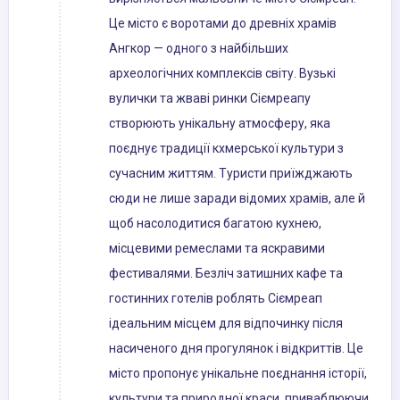
Це місто є воротами до древніх храмів
Ангкор — одного з найбільших
археологічних комплексів світу. Вузькі
вулички та жваві ринки Сіємреапу
створюють унікальну атмосферу, яка
поєднує традиції кхмерської культури з
сучасним життям. Туристи приїжджають
сюди не лише заради відомих храмів, але й
щоб насолодитися багатою кухнею,
місцевими ремеслами та яскравими
фестивалями. Безліч затишних кафе та
гостинних готелів роблять Сіємреап
ідеальним місцем для відпочинку після
насиченого дня прогулянок і відкриттів. Це
місто пропонує унікальне поєднання історії,
культури та природної краси, приваблюючи