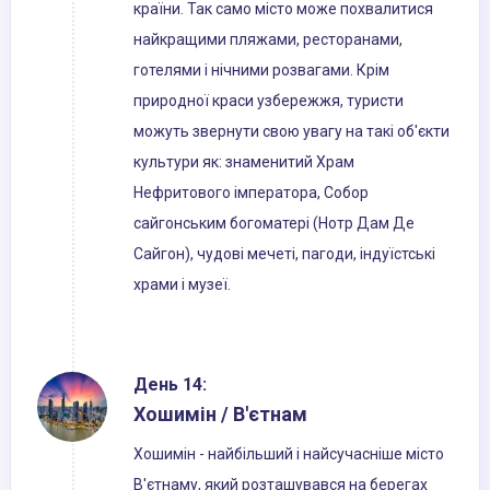
країни. Так само місто може похвалитися
найкращими пляжами, ресторанами,
готелями і нічними розвагами. Крім
природної краси узбережжя, туристи
можуть звернути свою увагу на такі об'єкти
культури як: знаменитий Храм
Нефритового імператора, Собор
сайгонським богоматері (Нотр Дам Де
Сайгон), чудові мечеті, пагоди, індуїстські
храми і музеї.
День 14:
Хошимін / В'єтнам
Хошимін - найбільший і найсучасніше місто
В'єтнаму, який розташувався на берегах