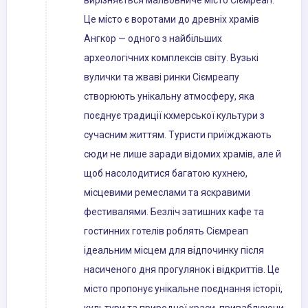
вирізняється мальовниче місто Сіємреап.
Це місто є воротами до древніх храмів
Ангкор — одного з найбільших
археологічних комплексів світу. Вузькі
вулички та жваві ринки Сіємреапу
створюють унікальну атмосферу, яка
поєднує традиції кхмерської культури з
сучасним життям. Туристи приїжджають
сюди не лише заради відомих храмів, але й
щоб насолодитися багатою кухнею,
місцевими ремеслами та яскравими
фестивалями. Безліч затишних кафе та
гостинних готелів роблять Сіємреап
ідеальним місцем для відпочинку після
насиченого дня прогулянок і відкриттів. Це
місто пропонує унікальне поєднання історії,