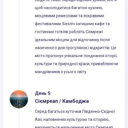
щоб насолодитися багатою кухнею,
місцевими ремеслами та яскравими
фестивалями. Безліч затишних кафе та
гостинних готелів роблять Сіємреап
ідеальним місцем для відпочинку після
насиченого дня прогулянок і відкриттів. Це
місто пропонує унікальне поєднання історії,
культури та природної краси, приваблюючи
мандрівників з усього світу.
День 5:
Сіємреап / Камбоджа
Серед багатьох куточків Південно-Східної
Азії, наповнених культурою та історією,
вирізняється мальовниче місто Сіємреап.