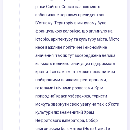
річки Сайгон. Своєю назвою місто
зобов'язане першому президентові
В'єтнаму. Територія в минулому була
французькою колонією, що вплинуло на
історію, архітектуру та культуру міста. Місто
несе важливе політичне і економічне
значення, так як тут зосереджена велика
кількість великих і значущих підприємств
країни. Так само місто може похвалитися
найкращими пляжами, ресторанами,
готелями і нічними розвагами. Крім
природної краси узбережжя, туристи
можуть звернути свою увагу на такі об'єкти
культури як: знаменитий Храм
Нефритового імператора, Собор
сайгонським богоматері (Нотр Дам Де