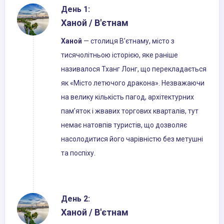
День 1:
Ханой / В'єтнам
Ханой
— столиця В’єтнаму, місто з
тисячолітньою історією, яке раніше
називалося Тханг Лонг, що перекладається
як «Місто летючого дракона». Незважаючи
на велику кількість пагод, архітектурних
пам’яток і жвавих торгових кварталів, тут
немає натовпів туристів, що дозволяє
насолодитися його чарівністю без метушні
та поспіху.
День 2:
Ханой / В'єтнам