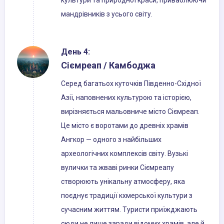
культури та природної краси, приваблюючи
мандрівників з усього світу.
День 4:
Сіємреап / Камбоджа
Серед багатьох куточків Південно-Східної
Азії, наповнених культурою та історією,
вирізняється мальовниче місто Сіємреап.
Це місто є воротами до древніх храмів
Ангкор — одного з найбільших
археологічних комплексів світу. Вузькі
вулички та жваві ринки Сіємреапу
створюють унікальну атмосферу, яка
поєднує традиції кхмерської культури з
сучасним життям. Туристи приїжджають
сюди не лише заради відомих храмів, але й