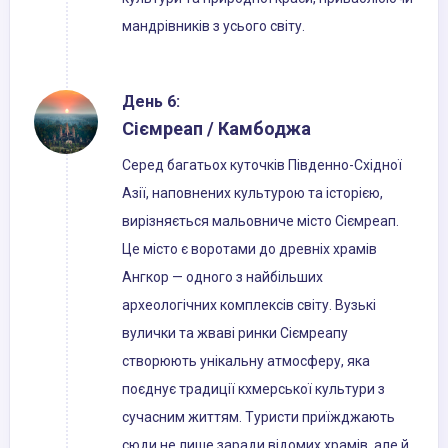
мандрівників з усього світу.
День 6:
Сіємреап / Камбоджа
Серед багатьох куточків Південно-Східної
Азії, наповнених культурою та історією,
вирізняється мальовниче місто Сіємреап.
Це місто є воротами до древніх храмів
Ангкор — одного з найбільших
археологічних комплексів світу. Вузькі
вулички та жваві ринки Сіємреапу
створюють унікальну атмосферу, яка
поєднує традиції кхмерської культури з
сучасним життям. Туристи приїжджають
сюди не лише заради відомих храмів, але й