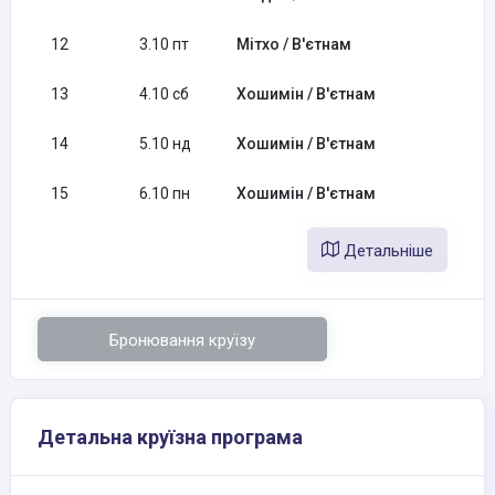
12
3.10 пт
Мітхо / В'єтнам
13
4.10 сб
Хошимін / В'єтнам
14
5.10 нд
Хошимін / В'єтнам
15
6.10 пн
Хошимін / В'єтнам
Детальніше
Бронювання круїзу
Детальна круїзна програма