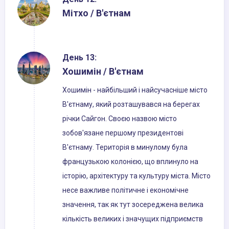
Мітхо / В'єтнам
День 13:
Хошимін / В'єтнам
Хошимін - найбільший і найсучасніше місто
В'єтнаму, який розташувався на берегах
річки Сайгон. Своєю назвою місто
зобов'язане першому президентові
В'єтнаму. Територія в минулому була
французькою колонією, що вплинуло на
історію, архітектуру та культуру міста. Місто
несе важливе політичне і економічне
значення, так як тут зосереджена велика
кількість великих і значущих підприємств