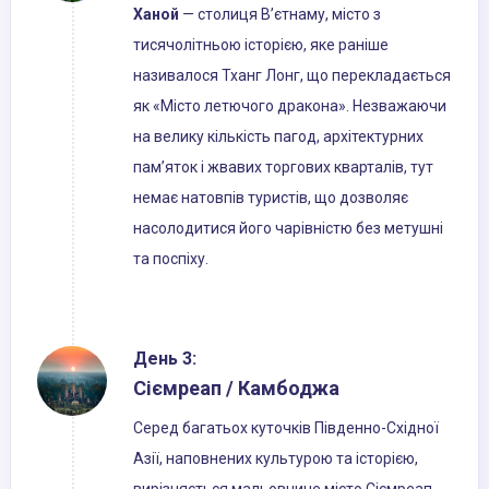
Ханой
— столиця В’єтнаму, місто з
тисячолітньою історією, яке раніше
називалося Тханг Лонг, що перекладається
як «Місто летючого дракона». Незважаючи
на велику кількість пагод, архітектурних
пам’яток і жвавих торгових кварталів, тут
немає натовпів туристів, що дозволяє
насолодитися його чарівністю без метушні
та поспіху.
День 3:
Сіємреап / Камбоджа
Серед багатьох куточків Південно-Східної
Азії, наповнених культурою та історією,