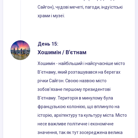
Сайгон), чудові мечеті, пагоди, індуїстські
храми і музеї.
День 15:
Хошимін / В'єтнам
Хошимін - найбільший і найсучасніше місто
В'єтнаму, який розташувався на берегах
річки Сайгон. Своєю назвою місто
зобов'язане першому президентові
В'єтнаму. Територія в минулому була
французькою колонією, що вплинуло на
історію, архітектуру та культуру міста. Місто
несе важливе політичне і економічне
значення, так як тут зосереджена велика