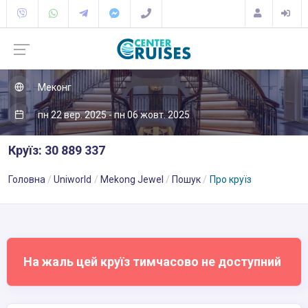
Меконг
пн 22 вер. 2025 - пн 06 жовт. 2025
Круїз: 30 889 337
Головна
Uniworld
Mekong Jewel
Пошук
Про круїз
На жаль цей круїз тимчасово не доступний