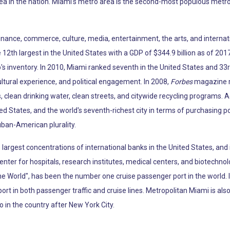
ea in the nation. Miami's metro area is the second-most populous metro
 finance, commerce, culture, media, entertainment, the arts, and internat
12th largest in the United States with a GDP of $344.9 billion as of 2017
p's inventory. In 2010, Miami ranked seventh in the United States and 33r
ltural experience, and political engagement. In 2008,
Forbes
magazine ra
, clean drinking water, clean streets, and citywide recycling programs. 
ted States, and the world's seventh-richest city in terms of purchasing 
uban-American plurality.
argest concentrations of international banks in the United States, and 
enter for hospitals, research institutes, medical centers, and biotechno
the World", has been the number one cruise passenger port in the world.
port in both passenger traffic and cruise lines. Metropolitan Miami is al
o in the country after New York City.