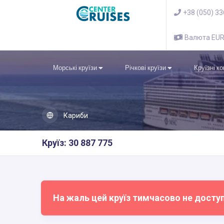
+38 (050) 3
Валюта EU
Морські круїзи
Річкові круїзи
Круїзні к
Кариби
Круїз: 30 887 775
На жаль цей круїз тимчасово не досту