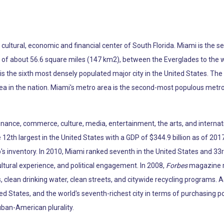
he cultural, economic and financial center of South Florida. Miami is th
ea of about 56.6 square miles (147 km2), between the Everglades to the
s the sixth most densely populated major city in the United States. The
ea in the nation. Miami's metro area is the second-most populous metro
 finance, commerce, culture, media, entertainment, the arts, and internat
12th largest in the United States with a GDP of $344.9 billion as of 2017
p's inventory. In 2010, Miami ranked seventh in the United States and 33r
ltural experience, and political engagement. In 2008,
Forbes
magazine ra
, clean drinking water, clean streets, and citywide recycling programs. 
ted States, and the world's seventh-richest city in terms of purchasing 
uban-American plurality.