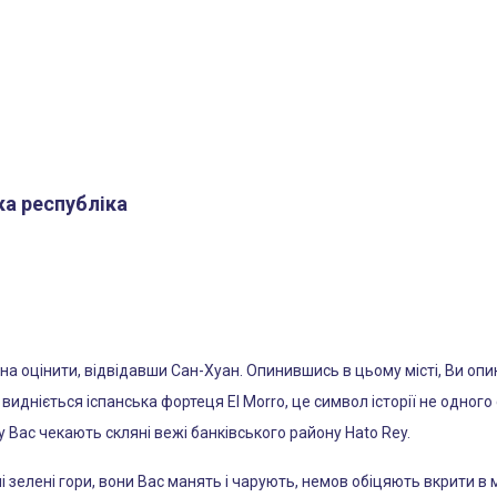
ка республіка
а оцінити, відвідавши Сан-Хуан. Опинившись в цьому місті, Ви опини
видніється іспанська фортеця El Morro, це символ історії не одного 
оку Вас чекають скляні вежі банківського району Hato Rey.
і зелені гори, вони Вас манять і чарують, немов обіцяють вкрити в