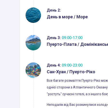
День 2:
День в море / Море
День 3:
09:00-17:00
Пуерто-Плата / Домінікансь
День 4:
09:00-23:00
Сан-Хуан / Пуерто-Ріко
Все багате розмаїття Пуерто-Ріко можн
однієї сторони з Атлантичного Океану 
"ростуть" сучасні готелі, а з іншого б
Неподалік від Вас розкинулися холодн