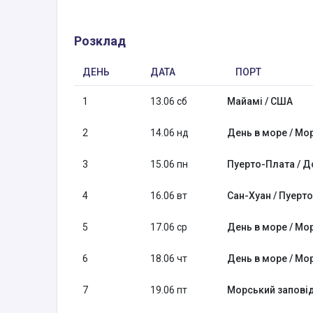
Розклад
ДЕНЬ
ДАТА
ПОРТ
1
13.06 сб
Майамі / США
2
14.06 нд
День в море / Мо
3
15.06 пн
Пуерто-Плата / Д
4
16.06 вт
Сан-Хуан / Пуерто
5
17.06 ср
День в море / Мо
6
18.06 чт
День в море / Мо
7
19.06 пт
Морський заповід