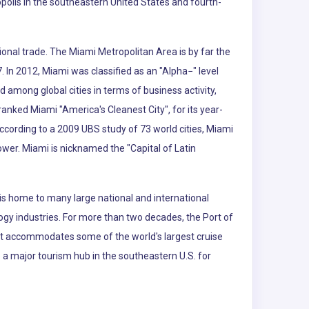
polis in the southeastern United States and fourth-
ional trade. The Miami Metropolitan Area is by far the
. In 2012, Miami was classified as an "Alpha−" level
d among global cities in terms of business activity,
nked Miami "America's Cleanest City", for its year-
According to a 2009 UBS study of 73 world cities, Miami
power. Miami is nicknamed the "Capital of Latin
is home to many large national and international
logy industries. For more than two decades, the Port of
 It accommodates some of the world's largest cruise
so a major tourism hub in the southeastern U.S. for