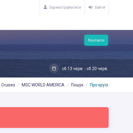
Зареєструватися
Зайти
Контакти
сб 13 черв. - сб 20 черв.
 Cruises
MSC WORLD AMERICA
Пошук
Про круїз