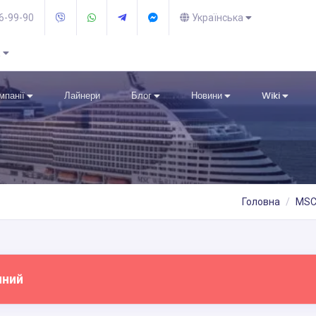
36-99-90
Українська
R
омпанії
Лайнери
Блог
Новини
Wiki
Головна
MSC
пний