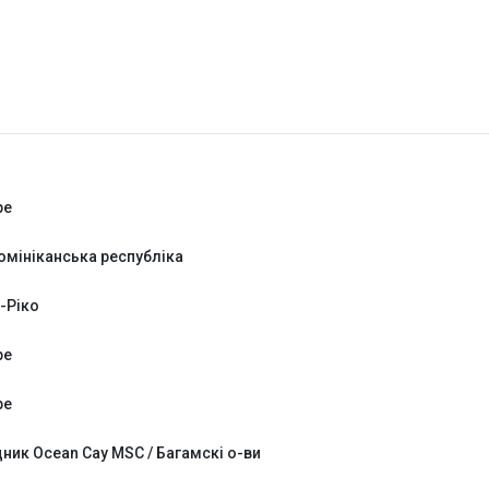
ре
омініканська республіка
-Ріко
ре
ре
ник Ocean Cay MSC / Багамскі о-ви