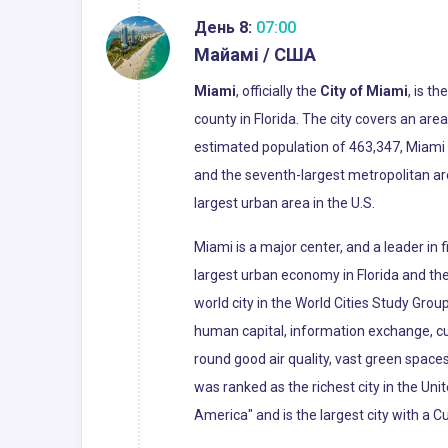
День 8:
07:00
Майамі / США
Miami
, officially the
City of Miami
, is t
county in Florida. The city covers an ar
estimated population of 463,347, Miami i
and the seventh-largest metropolitan ar
largest urban area in the U.S.
Miami is a major center, and a leader in
largest urban economy in Florida and the 
world city in the World Cities Study Grou
human capital, information exchange, cu
round good air quality, vast green spaces
was ranked as the richest city in the Uni
America" and is the largest city with a C