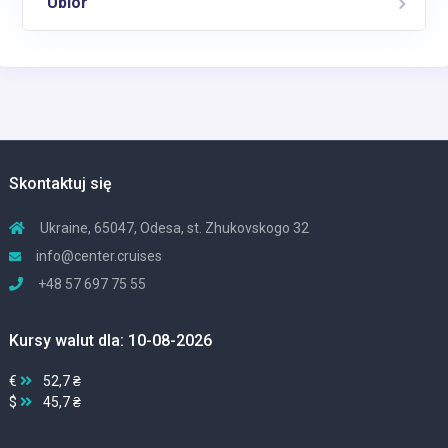
Ubiór
Skontaktuj się
Ukraine, 65047, Odesa, st. Zhukovskogo 32
info@center.cruises
+48 57 697 75 55
Kursy walut dla: 10-08-2026
€
52,7 ₴
$
45,7 ₴