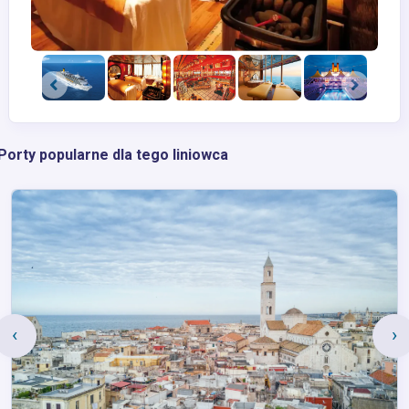
Porty popularne dla tego liniowca
‹
›