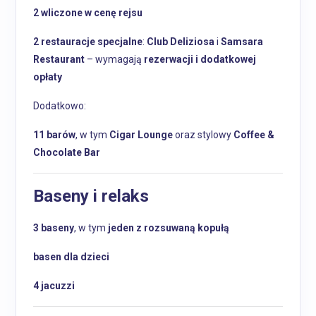
2 wliczone w cenę rejsu
2 restauracje specjalne
:
Club Deliziosa
i
Samsara
Restaurant
– wymagają
rezerwacji i dodatkowej
opłaty
Dodatkowo:
11 barów
, w tym
Cigar Lounge
oraz stylowy
Coffee &
Chocolate Bar
Baseny i relaks
3 baseny
, w tym
jeden z rozsuwaną kopułą
basen dla dzieci
4 jacuzzi