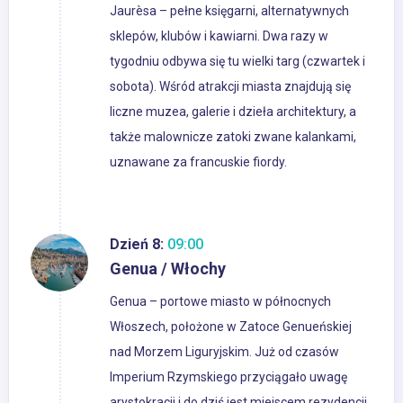
Jaurèsa – pełne księgarni, alternatywnych
sklepów, klubów i kawiarni. Dwa razy w
tygodniu odbywa się tu wielki targ (czwartek i
sobota). Wśród atrakcji miasta znajdują się
liczne muzea, galerie i dzieła architektury, a
także malownicze zatoki zwane kalankami,
uznawane za francuskie fiordy.
Dzień 8:
09:00
Genua / Włochy
Genua – portowe miasto w północnych
Włoszech, położone w Zatoce Genueńskiej
nad Morzem Liguryjskim. Już od czasów
Imperium Rzymskiego przyciągało uwagę
arystokracji i do dziś jest miejscem rezydencji