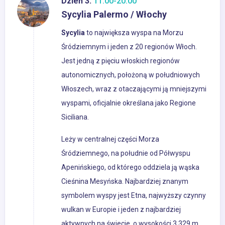
Dzień 3:
11:00-20:00
Sycylia Palermo / Włochy
Sycylia
to największa wyspa na Morzu
Śródziemnym i jeden z 20 regionów Włoch.
Jest jedną z pięciu włoskich regionów
autonomicznych, położoną w południowych
Włoszech, wraz z otaczającymi ją mniejszymi
wyspami, oficjalnie określana jako Regione
Siciliana.
Leży w centralnej części Morza
Śródziemnego, na południe od Półwyspu
Apenińskiego, od którego oddziela ją wąska
Cieśnina Mesyńska. Najbardziej znanym
symbolem wyspy jest Etna, najwyższy czynny
wulkan w Europie i jeden z najbardziej
aktywnych na świecie, o wysokości 3 329 m.