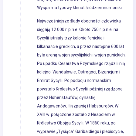
Wyspa ma typowy klimat śródziemnomorski.
Najwcześniejsze ślady obecności człowieka
sięgają 12 000 r. p.n.e. Około 750 r. p.n.e. na
Sycylii istniały trzy kolonie fenickie i
kilkanaście greckich, a przez następne 600 lat
była areną wojen sycylijskich i wojen punickich.
Po upadku Cesarstwa Rzymskiego rządzili nią
kolejno: Wandalowie, Ostrogoci, Bizancjum i
Emirat Sycylii. Po podboju normańskim
powstało Królestwo Sycylii, później rządzone
przez Hohenstaufów, dynastię
Andegawenów, Hiszpanię i Habsburgów. W
XVIII w. połączone zostało z Neapolem w
Królestwo Obojga Sycylii. W 1860 roku, po
wyprawie „Tysiąca” Garibaldiego i plebiscycie,