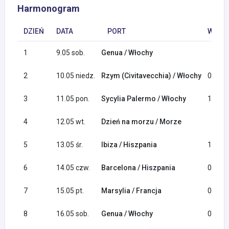
Harmonogram
DZIEŃ
DATA
PORT
WYPŁY
1
9.05 sob.
Genua / Włochy
2
10.05 niedz.
Rzym (Civitavecchia) / Włochy
08:00
3
11.05 pon.
Sycylia Palermo / Włochy
11:00
4
12.05 wt.
Dzień na morzu / Morze
5
13.05 śr.
Ibiza / Hiszpania
11:30
6
14.05 czw.
Barcelona / Hiszpania
09:00
7
15.05 pt.
Marsylia / Francja
09:00
8
16.05 sob.
Genua / Włochy
09:00