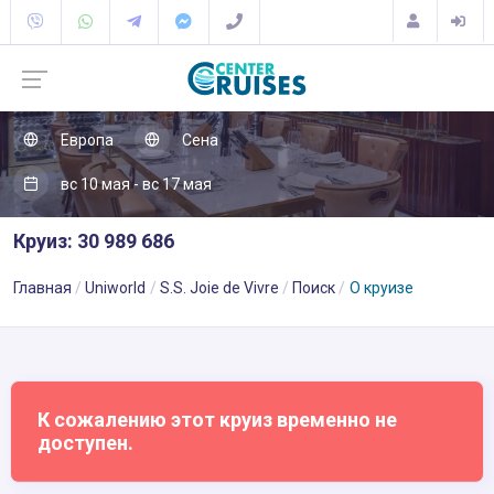
Европа
Сена
вс 10 мая - вс 17 мая
Круиз: 30 989 686
Главная
Uniworld
S.S. Joie de Vivre
Поиск
О круизе
К сожалению этот круиз временно не
доступен.