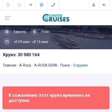
Европа
Рейн
сб 09 мая - сб 16 мая
Круиз: 30 980 164
Главная
A-Rosa
A-ROSA SENA
Поиск
О круизе
К сожалению этот круиз временно не
доступен.