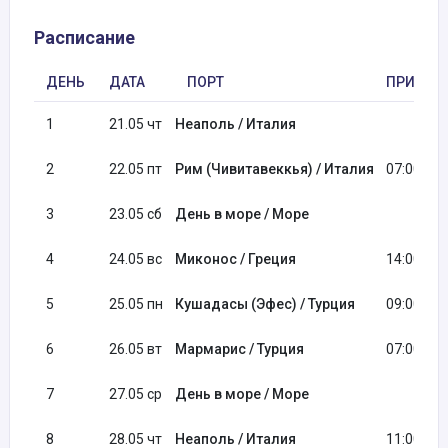
Расписание
ДЕНЬ
ДАТА
ПОРТ
ПРИБЫТ
1
21.05 чт
Неаполь / Италия
2
22.05 пт
Рим (Чивитавеккья) / Италия
07:00
3
23.05 сб
День в море / Море
4
24.05 вс
Миконос / Греция
14:00
5
25.05 пн
Кушадасы (Эфес) / Турция
09:00
6
26.05 вт
Мармарис / Турция
07:00
7
27.05 ср
День в море / Море
8
28.05 чт
Неаполь / Италия
11:00