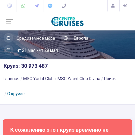
Средиземное море
Европа
чт 21 мая - чт 28 мая
Круиз: 30 973 487
Главная
MSC Yacht Club
MSC Yacht Club Divina
Поиск
О круизе
К сожалению этот круиз временно не