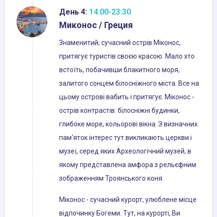
День 4:
14:00-23:30
Миконос / Греция
Знаменитий, сучасний острів Міконос,
притягує туристів своєю красою. Мало хто
встоїть, побачивши блакитного моря,
залитого сонцем білосніжного міста. Все на
цьому острові вабить і притягує. Міконос -
острів контрастів: білосніжні будинки,
глибоке море, кольорові вікна. З визначних
пам'яток інтерес тут викликають церкви і
музеї, серед яких Археологічний музей, в
якому представлена ​​амфора з рельєфним
зображенням Троянського коня.
Міконос - сучасний курорт, улюблене місце
відпочинку Богеми. Тут, на курорті, Ви