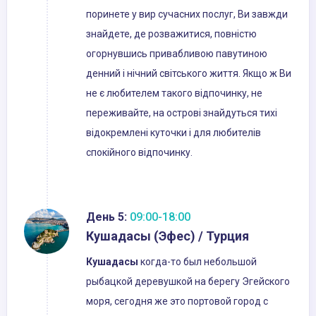
поринете у вир сучасних послуг, Ви завжди
знайдете, де розважитися, повністю
огорнувшись привабливою павутиною
денний і нічний світського життя. Якщо ж Ви
не є любителем такого відпочинку, не
переживайте, на острові знайдуться тихі
відокремлені куточки і для любителів
спокійного відпочинку.
День 5:
09:00-18:00
Кушадасы (Эфес) / Турция
Кушадасы
когда-то был небольшой
рыбацкой деревушкой на берегу Эгейского
моря, сегодня же это портовой город с