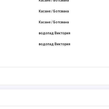
Касане / Ботсвана
Касане / Ботсвана
Касане / Ботсвана
водопад Виктория
водопад Виктория