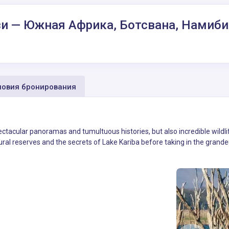
зи — Южная Африка, Ботсвана, Намибия
овия бронирования
ectacular panoramas and tumultuous histories, but also incredible wildli
ural reserves and the secrets of Lake Kariba before taking in the grandeu