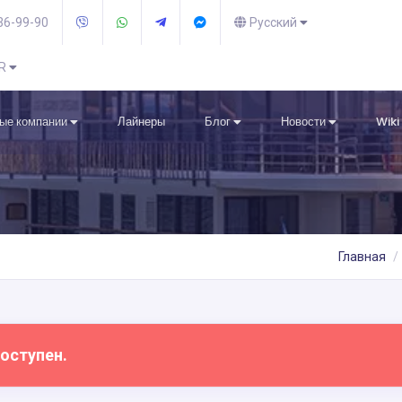
36-99-90
Русский
UR
ые компании
Лайнеры
Блог
Новости
Wiki
Главная
оступен.