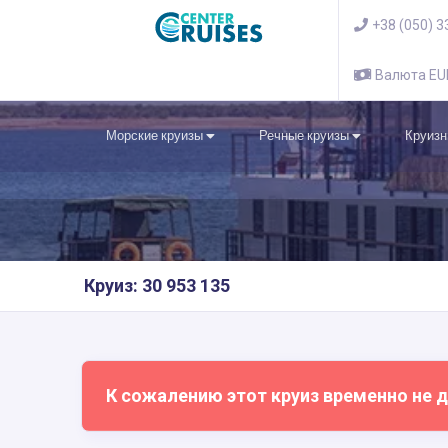
+38 (050) 3
Валюта E
Морские круизы
Речные круизы
Круизн
Круиз: 30 953 135
К сожалению этот круиз временно не д