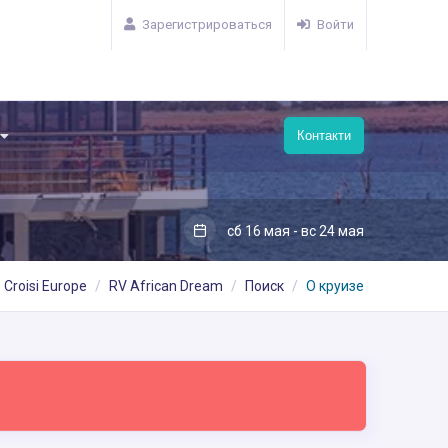
Зарегистрироваться
Войти
Контакти
сб 16 мая - вс 24 мая
Croisi Europe
RV African Dream
Поиск
О круизе