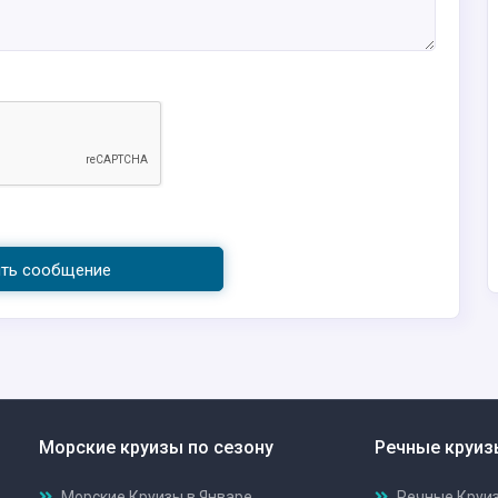
ить сообщение
Морские круизы по сезону
Речные круиз
Морские Круизы в Январе
Речные Круиз