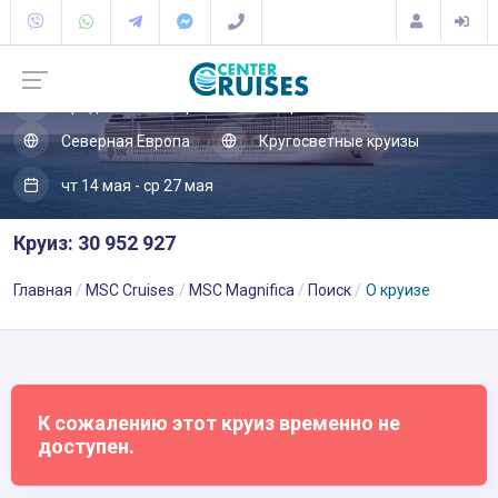
Средиземное море
Европа
Северная Европа
Кругосветные круизы
чт 14 мая - ср 27 мая
Круиз: 30 952 927
Главная
MSC Cruises
MSC Magnifica
Поиск
О круизе
К сожалению этот круиз временно не
доступен.