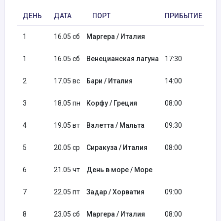
ДЕНЬ
ДАТА
ПОРТ
ПРИБЫТИЕ
О
1
16.05 сб
Маргера / Италия
17
1
16.05 сб
Венецианская лагуна
17:30
19
2
17.05 вс
Бари / Италия
14:00
20
3
18.05 пн
Корфу / Греция
08:00
13
4
19.05 вт
Валетта / Мальта
09:30
20
5
20.05 ср
Сиракуза / Италия
08:00
17
6
21.05 чт
День в море / Море
7
22.05 пт
Задар / Хорватия
09:00
18
8
23.05 сб
Маргера / Италия
08:00