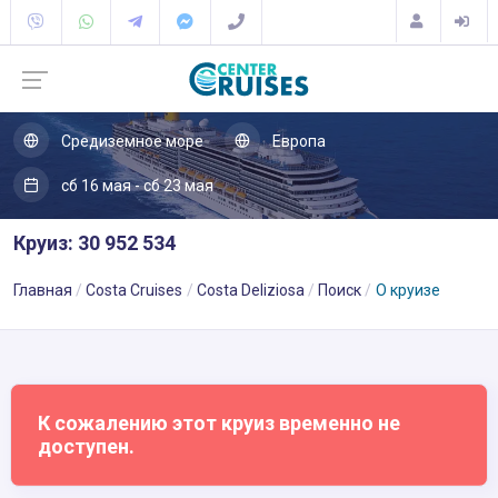
Средиземное море
Европа
сб 16 мая - сб 23 мая
Круиз: 30 952 534
Главная
Costa Cruises
Costa Deliziosa
Поиск
О круизе
К сожалению этот круиз временно не
доступен.