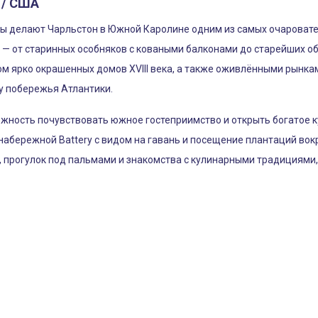
 / США
 делают Чарльстон в Южной Каролине одним из самых очаровател
— от старинных особняков с коваными балконами до старейших о
м ярко окрашенных домов XVIII века, а также оживлёнными рынка
у побережья Атлантики.
жность почувствовать южное гостеприимство и открыть богатое к
 набережной Battery с видом на гавань и посещение плантаций во
, прогулок под пальмами и знакомства с кулинарными традициями