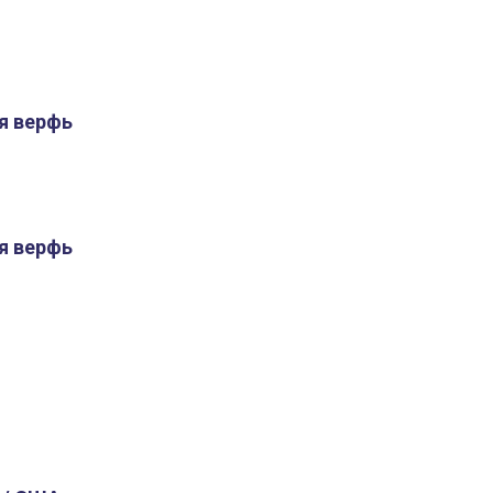
я верфь
я верфь