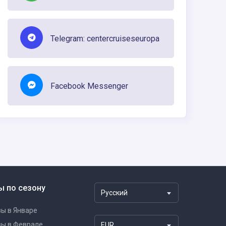
Telegram: centercruiseseuropa
Facebook Messenger
ы по сезону
Русский
ы в Январе
зы в Феврале
EUR