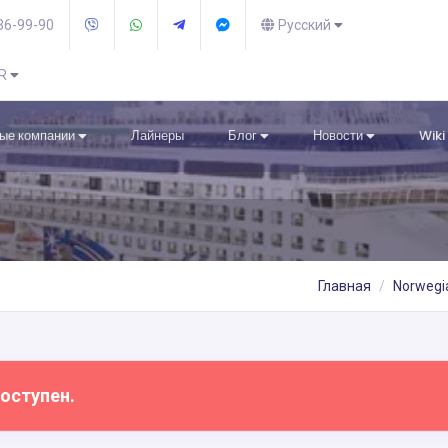
36-99-90
Русский
UR
ые компании
Лайнеры
Блог
Новости
Wiki
Главная
Norwegia
оступен.