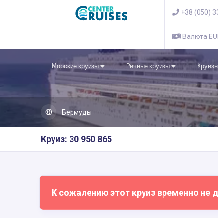
+38 (050) 3
Валюта E
Морские круизы
Речные круизы
Круизн
Бермуды
Круиз: 30 950 865
К сожалению этот круиз временно не д