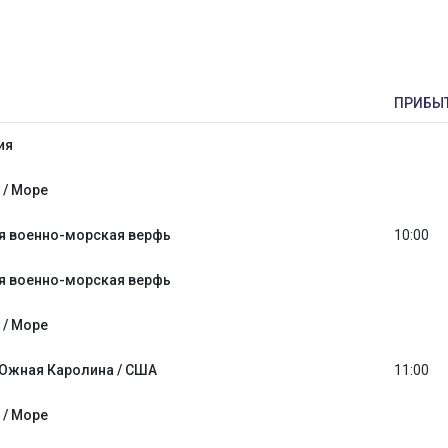
ПРИБЫ
ия
 / Море
я военно-морская верфь
10:00
я военно-морская верфь
 / Море
 Южная Каролина / США
11:00
 / Море