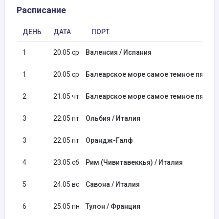
Расписание
ДЕНЬ
ДАТА
ПОРТ
1
20.05 ср
Валенсия / Испания
1
20.05 ср
Балеарское море самое темное пятно
2
21.05 чт
Балеарское море самое темное пятно
3
22.05 пт
Ольбия / Италия
3
22.05 пт
Орандж-Галф
4
23.05 сб
Рим (Чивитавеккья) / Италия
5
24.05 вс
Савона / Италия
6
25.05 пн
Тулон / Франция