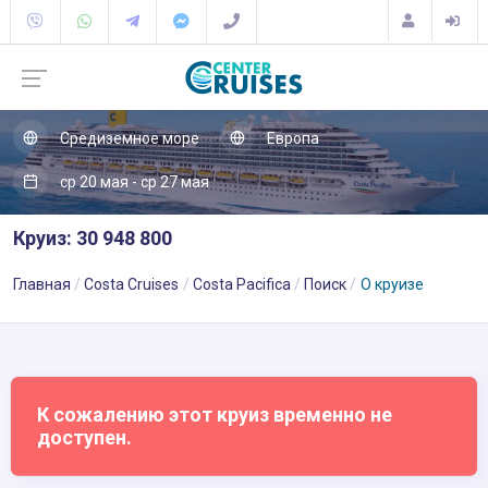
Средиземное море
Европа
ср 20 мая - ср 27 мая
Круиз: 30 948 800
Главная
Costa Cruises
Costa Pacifica
Поиск
О круизе
К сожалению этот круиз временно не
доступен.