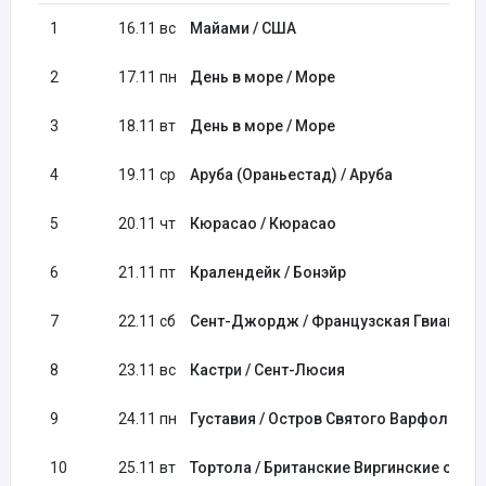
1
16.11 вс
Майами / США
2
17.11 пн
День в море / Море
3
18.11 вт
День в море / Море
4
19.11 ср
Аруба (Ораньестад) / Аруба
5
20.11 чт
Кюрасао / Кюрасао
6
21.11 пт
Кралендейк / Бонэйр
7
22.11 сб
Сент-Джордж / Французская Гвиана
8
23.11 вс
Кастри / Сент-Люсия
9
24.11 пн
Густавия / Остров Святого Варфоломе
10
25.11 вт
Тортола / Британские Виргинские о-ва