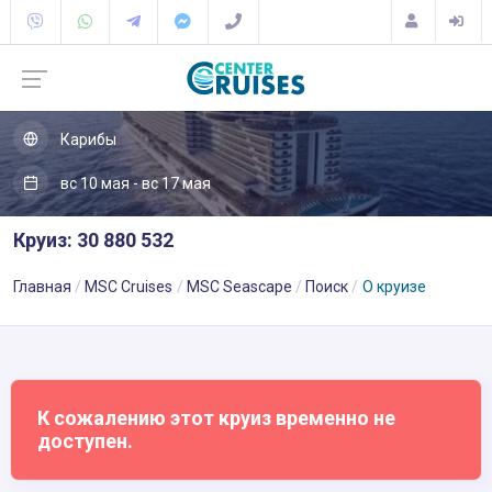
Карибы
вс 10 мая - вс 17 мая
Круиз: 30 880 532
Главная
MSC Cruises
MSC Seascape
Поиск
О круизе
К сожалению этот круиз временно не
доступен.