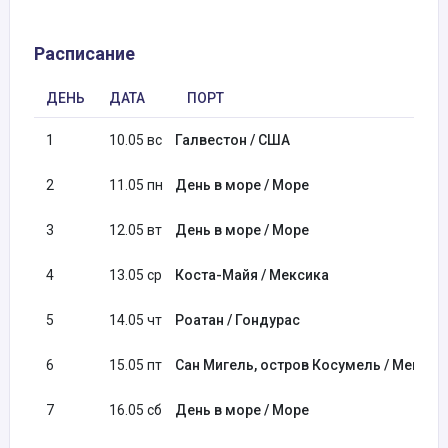
Расписание
ДЕНЬ
ДАТА
ПОРТ
1
10.05 вс
Галвестон / США
2
11.05 пн
День в море / Море
3
12.05 вт
День в море / Море
4
13.05 ср
Коста-Майя / Мексика
5
14.05 чт
Роатан / Гондурас
6
15.05 пт
Сан Мигель, остров Косумель / Мексик
7
16.05 сб
День в море / Море