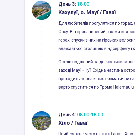
День 3:
18:00
Кахулуї, о. Мауї / Гаваї
Для любителів прогулятися по горах, я
Оаху. Він прославлений своїми водос
горах, спуски з них на гірських велос
вважається столицею віндсерфінгу і к
Острів поділений на дві частини: мален
заході Мауї - Нуї. Східна частина ост
проходить через кілька кліматичних зо
варто спуститися по Трома Halemau'u T
День 4:
08:00-18:00
Хіло / Гаваї
Прибережне місто в штаті Гаваї - Хіло