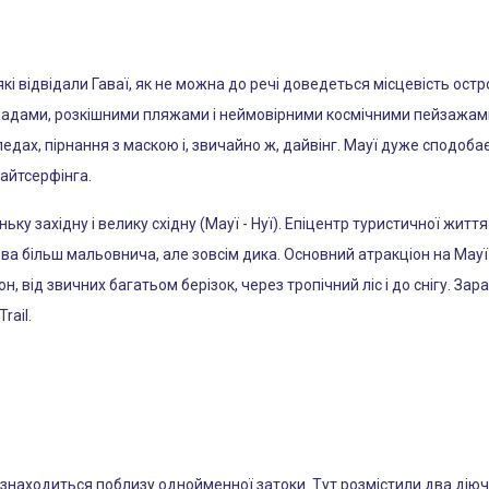
кі відвідали Гаваї, як не можна до речі доведеться місцевість остро
падами, розкішними пляжами і неймовірними космічними пейзажам
ипедах, пірнання з маскою і, звичайно ж, дайвінг. Мауї дуже сподо
айтсерфінга.
ьку західну і велику східну (Мауї - Нуї). Епіцентр туристичної життя
рова більш мальовнича, але зовсім дика. Основний атракціон на Мауї
н, від звичних багатьом берізок, через тропічний ліс і до снігу. З
rail.
, знаходиться поблизу однойменної затоки. Тут розмістили два діючі