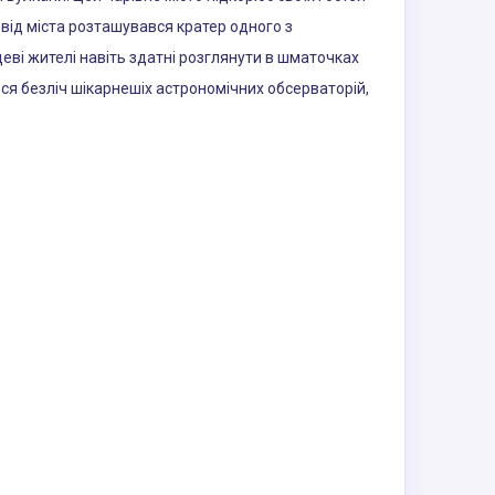
 від міста розташувався кратер одного з
цеві жителі навіть здатні розглянути в шматочках
ося безліч шікарнешіх астрономічних обсерваторій,