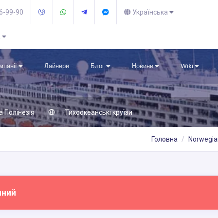
36-99-90
Українська
R
омпанії
Лайнери
Блог
Новини
Wiki
а Полінезія
Тихоокеанські круїзи
Головна
Norwegian
пний