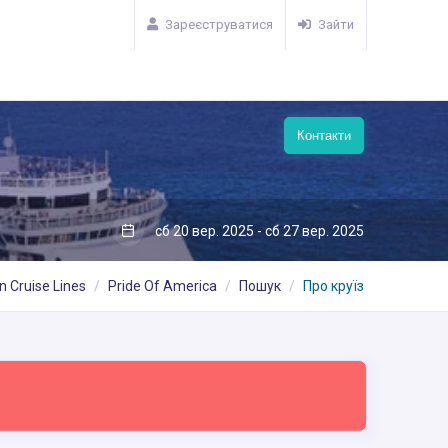
Зареєструватися
Зайти
Контакти
сб 20 вер. 2025 - сб 27 вер. 2025
 Cruise Lines
Pride Of America
Пошук
Про круїз