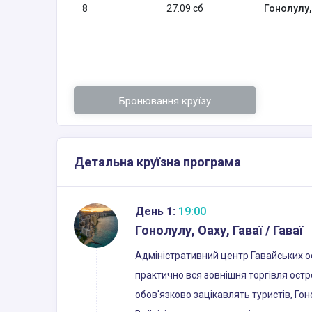
8
27.09 сб
Гонолулу, 
Бронювання круїзу
Детальна круїзна програма
День 1:
19:00
Гонолулу, Оаху, Гаваї / Гаваї
Адміністративний центр Гавайських о
практично вся зовнішня торгівля остро
обов'язково зацікавлять туристів, Го