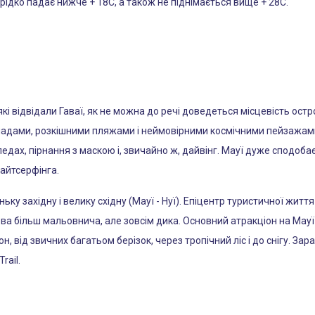
 рідко падає нижче + 18С, а також не піднімається вище + 28С.
кі відвідали Гаваї, як не можна до речі доведеться місцевість остро
падами, розкішними пляжами і неймовірними космічними пейзажам
ипедах, пірнання з маскою і, звичайно ж, дайвінг. Мауї дуже сподо
айтсерфінга.
ьку західну і велику східну (Мауї - Нуї). Епіцентр туристичної життя
рова більш мальовнича, але зовсім дика. Основний атракціон на Мауї
н, від звичних багатьом берізок, через тропічний ліс і до снігу. З
rail.