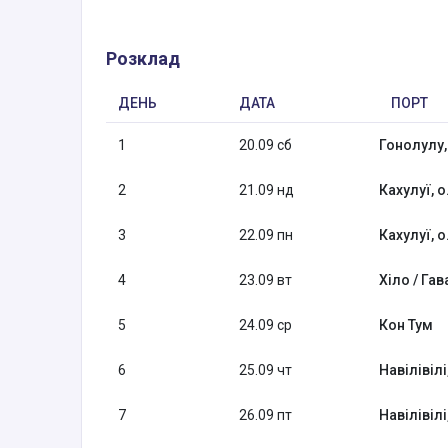
Розклад
ДЕНЬ
ДАТА
ПОРТ
1
20.09 сб
Гонолулу, 
2
21.09 нд
Кахулуї, о
3
22.09 пн
Кахулуї, о
4
23.09 вт
Хіло / Гав
5
24.09 ср
Кон Тум
6
25.09 чт
Навілівілі,
7
26.09 пт
Навілівілі,