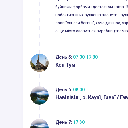
буйними фарбами і достатком квітів. В
найактивніших вулканів планети - вулк
лави "сльози богині", хоча для нас, є
а ще місто славиться виробництвом го
День 5:
07:00-17:30
Кон Тум
День 6:
08:00
Навілівілі, о. Кауаї, Гаваї / Гав
День 7:
17:30