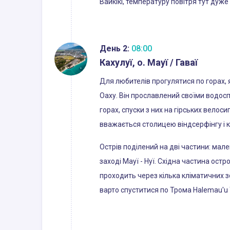
Вайкікі, температуру повітря тут дуже
День 2:
08:00
Кахулуї, о. Мауї / Гаваї
Для любителів прогулятися по горах, я
Оаху. Він прославлений своїми водос
горах, спуски з них на гірських велос
вважається столицею віндсерфінгу і к
Острів поділений на дві частини: мален
заході Мауї - Нуї. Східна частина ост
проходить через кілька кліматичних зо
варто спуститися по Трома Halemau'u T