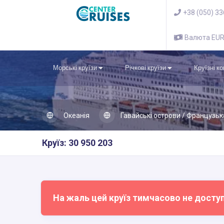
+38 (050) 3
Валюта EU
Морські круїзи
Річкові круїзи
Круїзні к
Океанія
Гавайські острови / Французьк
Круїз: 30 950 203
На жаль цей круїз тимчасово не досту