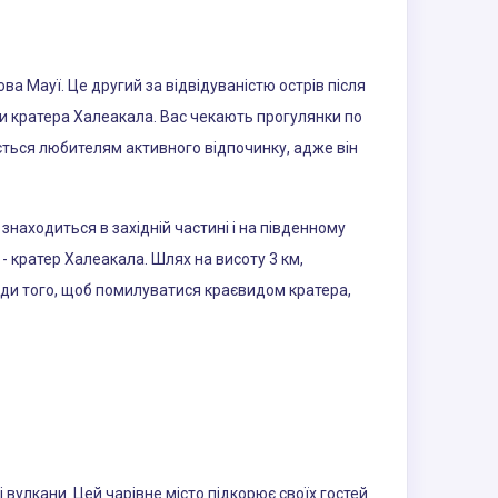
ва Мауї. Це другий за відвідуваністю острів після
и кратера Халеакала. Вас чекають прогулянки по
бається любителям активного відпочинку, адже він
 знаходиться в західній частині і на південному
 - кратер Халеакала. Шлях на висоту 3 км,
аради того, щоб помилуватися краєвидом кратера,
 вулкани. Цей чарівне місто підкорює своїх гостей