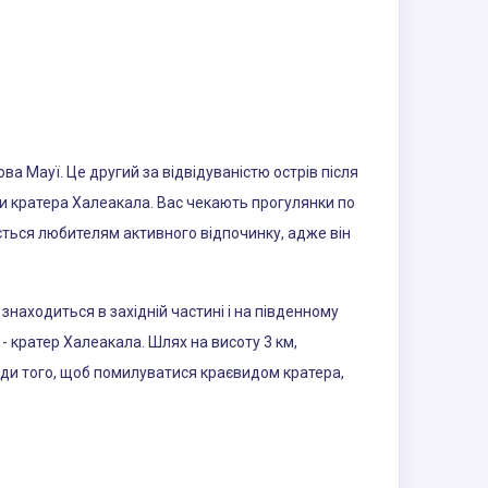
ва Мауї. Це другий за відвідуваністю острів після
и кратера Халеакала. Вас чекають прогулянки по
бається любителям активного відпочинку, адже він
 знаходиться в західній частині і на південному
 - кратер Халеакала. Шлях на висоту 3 км,
аради того, щоб помилуватися краєвидом кратера,