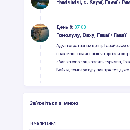
Навілівілі, о. Кауаї, Гаваї / Гав
День 8:
07:00
Гонолулу, Оаху, Гаваї / Гаваї
Адміністративний центр Гавайських о
практично вся зовнішня торгівля остро
обов'язково зацікавлять туристів, Го
Вайкікі, температуру повітря тут дуже
Зв’яжіться зі мною
Тема питання