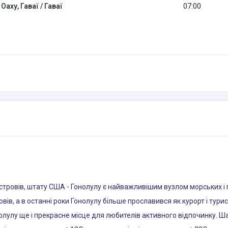
Оаху, Гаваї / Гаваї
07:00
стровів, штату США - Гонолулу є найважливішим вузлом морських і 
вів, а в останні роки Гонолулу більше прославився як курорт і турис
нолулу ще і прекрасне місце для любителів активного відпочинку. 