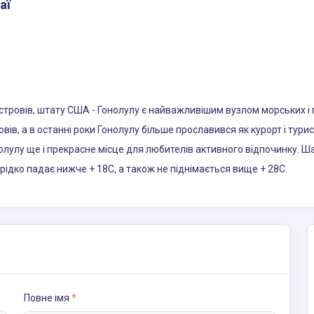
аї
стровів, штату США - Гонолулу є найважливішим вузлом морських і 
вів, а в останні роки Гонолулу більше прославився як курорт і турис
нолулу ще і прекрасне місце для любителів активного відпочинку. 
 рідко падає нижче + 18С, а також не піднімається вище + 28С.
Повне імя
*