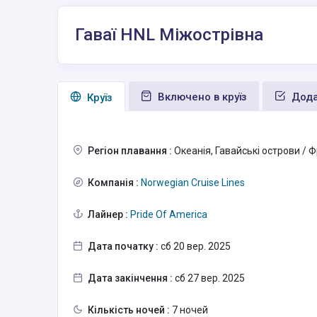
Гаваї HNL Міжострівна
Включено в круїз
Дода
Круїз
Регіон плавання :
Океанія, Гавайські острови / Ф
Компанія :
Norwegian Cruise Lines
Лайнер :
Pride Of America
Дата початку :
сб 20 вер. 2025
Дата закінчення :
сб 27 вер. 2025
Кількість ночей :
7 ночей