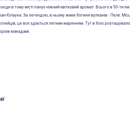
сюди в тому місті панує ніжний квітковий аромат. Всього в 50-ти км
ан Кілауеа. За легендою, в ньому живе богиня вулканів - Пеле. Міс
вропейців, це все здається легким маренням. Тут в Хіло розташувал
ріхів макадамі.
аї