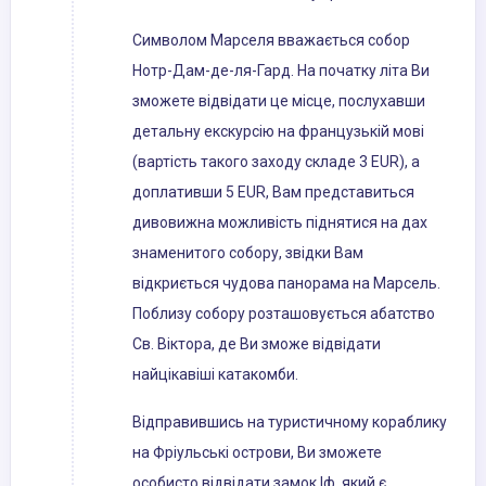
Символом Марселя вважається собор
Нотр-Дам-де-ля-Гард. На початку літа Ви
зможете відвідати це місце, послухавши
детальну екскурсію на французькій мові
(вартість такого заходу складе 3 EUR), а
доплативши 5 EUR, Вам представиться
дивовижна можливість піднятися на дах
знаменитого собору, звідки Вам
відкриється чудова панорама на Марсель.
Поблизу собору розташовується абатство
Св. Віктора, де Ви зможе відвідати
найцікавіші катакомби.
Відправившись на туристичному кораблику
на Фріульські острови, Ви зможете
особисто відвідати замок Іф, який є