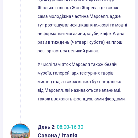
Жюльєн і площа Жан Жореса, це також
сама молодіжна частина Марселя, адже
тут розташувалися цікаві книжкові та модні
неформальні магазини, клуби, кафе. А два
рази в тиждень (четвер і субота) на площі
розгортається великий ринок.
У числі пам'яток Марселя також безліч
музеїв, галерей, архітектурних творів
мистецтва, а також кілька бухт недалеко
від Марселя, які називаються каланкамі,
також вважають французькими фіордами.
День 2:
08:00-16:30
Савона / Італія