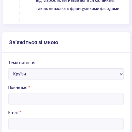
від Марселя, які називаються каланкамі,
також вважають французькими фіордами.
Зв’яжіться зі мною
Тема питання
Повне імя
*
Email
*