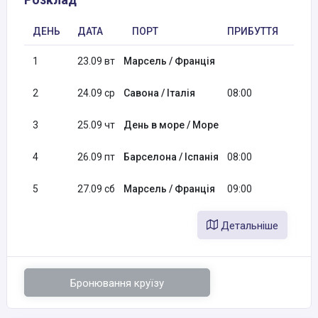
ДЕНЬ
ДАТА
ПОРТ
ПРИБУТТЯ
ВІД
1
23.09 вт
Марсель / Франція
17:0
2
24.09 ср
Савона / Італія
08:00
16:3
3
25.09 чт
День в море / Море
4
26.09 пт
Барселона / Іспанія
08:00
18:0
5
27.09 сб
Марсель / Франція
09:00
Детальніше
Бронювання круїзу