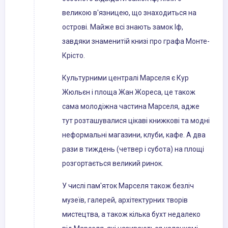
великою в'язницею, що знаходиться на
острові. Майже всі знають замок Іф,
завдяки знаменитій книзі про графа Монте-
Крісто.
Культурними централі Марселя є Кур
Жюльєн і площа Жан Жореса, це також
сама молодіжна частина Марселя, адже
тут розташувалися цікаві книжкові та модні
неформальні магазини, клуби, кафе. А два
рази в тиждень (четвер і субота) на площі
розгортається великий ринок.
У числі пам'яток Марселя також безліч
музеїв, галерей, архітектурних творів
мистецтва, а також кілька бухт недалеко