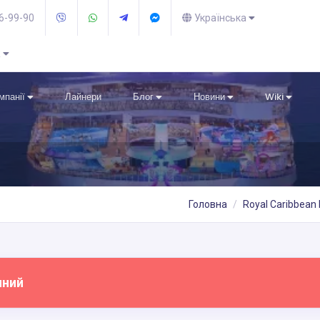
36-99-90
Українська
R
омпанії
Лайнери
Блог
Новини
Wiki
Головна
Royal Caribbean 
пний