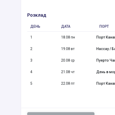
Розклад
ДЕНЬ
ДАТА
ПОРТ
1
18.08 пн
Порт Кана
2
19.08 вт
Нассау / Б
3
20.08 ср
Пуерто Чак
4
21.08 чт
День в мо
5
22.08 пт
Порт Кана