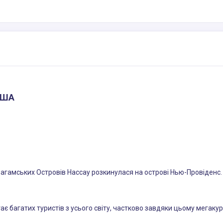
США
Багамських Островів Нассау розкинулася на острові Нью-Провіденс
є багатих туристів з усього світу, частково завдяки цьому мегакур