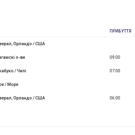
ПРИБУТТЯ
верал, Орландо / США
агамскі о-ви
09:00
абуко / Чилі
07:00
ре / Море
верал, Орландо / США
06:00