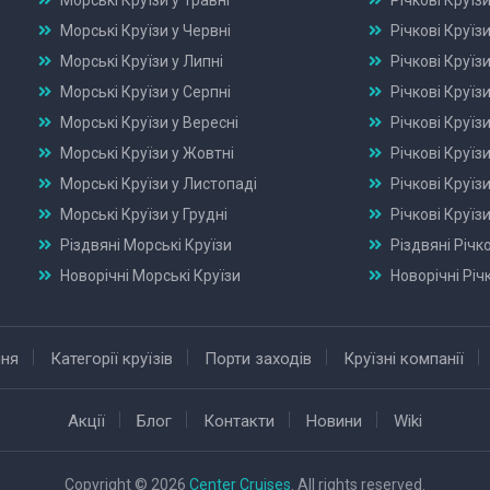
Морські Круїзи у Травні
Річкові Круїзи
Морські Круїзи у Червні
Річкові Круїзи
Морські Круїзи у Липні
Річкові Круїзи
Морські Круїзи у Серпні
Річкові Круїзи
Морські Круїзи у Вересні
Річкові Круїзи
Морські Круїзи у Жовтні
Річкові Круїз
Морські Круїзи у Листопаді
Річкові Круїз
Морські Круїзи у Грудні
Річкові Круїзи
Різдвяні Морські Круїзи
Різдвяні Річко
Новорічні Морські Круїзи
Новорічні Річ
ння
Категорії круїзів
Порти заходів
Круїзні компанії
Акції
Блог
Контакти
Новини
Wiki
Copyright © 2026
Center Cruises
. All rights reserved.