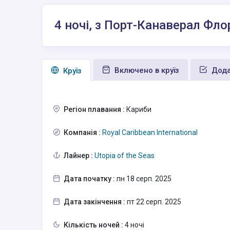
4 ночі, з Порт-Канаверал Фл
Включено в круїз
Дода
Круїз
Регіон плавання :
Кариби
Компанія :
Royal Caribbean International
Лайнер :
Utopia of the Seas
Дата початку :
пн 18 серп. 2025
Дата закінчення :
пт 22 серп. 2025
Кількість ночей :
4 ночі