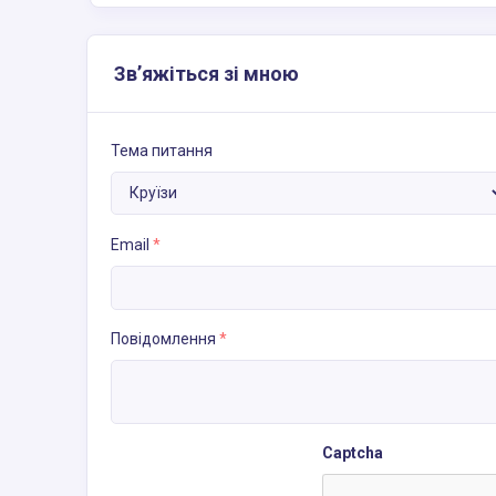
Зв’яжіться зі мною
Тема питання
Email
*
Повідомлення
*
Captcha