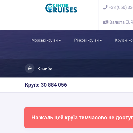
+38 (050) 3
Валюта EU
Морські круїзи
Річкові круїзи
Круїзні к
Кариби
Круїз: 30 884 056
На жаль цей круїз тимчасово не досту