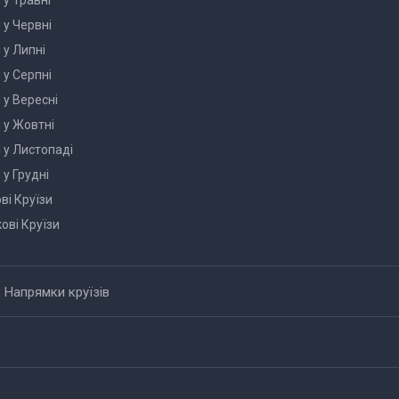
 у Травні
 у Червні
 у Липні
 у Серпні
 у Вересні
и у Жовтні
и у Листопаді
 у Грудні
ві Круїзи
кові Круїзи
Напрямки круїзів