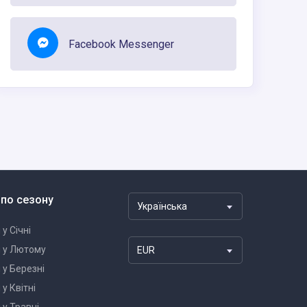
Facebook Messenger
 по сезону
Українська
 у Січні
и у Лютому
EUR
 у Березні
 у Квітні