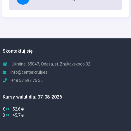
Skontaktuj się
Ukraine, 65047, Odesa, st. Zhukovskogo 32
info@center.cruises
+48 57 697 75 55
Kursy walut dla: 07-08-2026
€
52,6 ₴
$
45,7 ₴