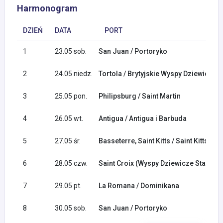
Harmonogram
DZIEŃ
DATA
PORT
1
23.05 sob.
San Juan / Portoryko
2
24.05 niedz.
Tortola / Brytyjskie Wyspy Dziewicze
3
25.05 pon.
Philipsburg / Saint Martin
4
26.05 wt.
Antigua / Antigua i Barbuda
5
27.05 śr.
Basseterre, Saint Kitts / Saint Kitts i Ne
6
28.05 czw.
Saint Croix (Wyspy Dziewicze Stanów
7
29.05 pt.
La Romana / Dominikana
8
30.05 sob.
San Juan / Portoryko