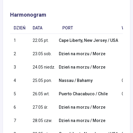
Harmonogram
DZIEŃ
DATA
PORT
WYPŁ
1
22.05 pt.
Cape Liberty, New Jersey / USA
2
23.05 sob.
Dzień na morzu / Morze
3
24.05 niedz.
Dzień na morzu / Morze
4
25.05 pon.
Nassau / Bahamy
07:30
5
26.05 wt.
Puerto Chacabuco / Chile
07:00
6
27.05 śr.
Dzień na morzu / Morze
7
28.05 czw.
Dzień na morzu / Morze