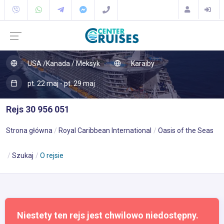
USA /Kanada / Meksyk
Karaiby
pt. 22 maj - pt. 29 maj
Rejs 30 956 051
Strona główna
Royal Caribbean International
Oasis of the Seas
Szukaj
O rejsie
Niestety ten rejs jest chwilowo niedostępny.