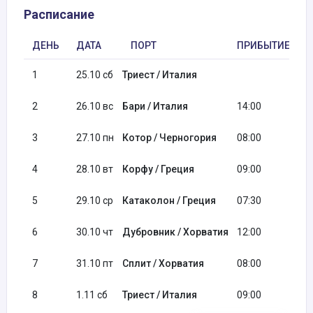
Расписание
ДЕНЬ
ДАТА
ПОРТ
ПРИБЫТИЕ
1
25.10 сб
Триест / Италия
1
2
26.10 вс
Бари / Италия
14:00
2
3
27.10 пн
Котор / Черногория
08:00
1
4
28.10 вт
Корфу / Греция
09:00
1
5
29.10 ср
Катаколон / Греция
07:30
1
6
30.10 чт
Дубровник / Хорватия
12:00
2
7
31.10 пт
Сплит / Хорватия
08:00
1
8
1.11 сб
Триест / Италия
09:00