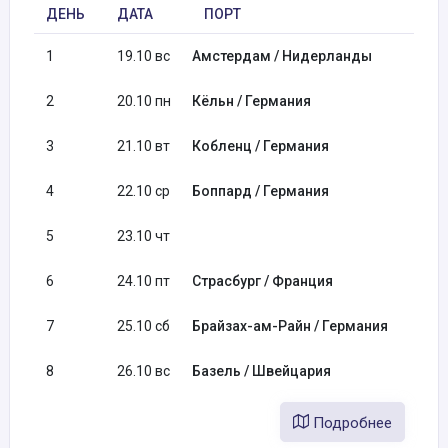
ДЕНЬ
ДАТА
ПОРТ
1
19.10 вс
Амстердам / Нидерланды
2
20.10 пн
Кёльн / Германия
3
21.10 вт
Кобленц / Германия
4
22.10 ср
Боппард / Германия
5
23.10 чт
6
24.10 пт
Страсбург / Франция
7
25.10 сб
Брайзах-ам-Райн / Германия
8
26.10 вс
Базель / Швейцария
Подробнее